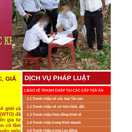
DỊCH VỤ PHÁP LUẬT
, GIÁ
1.BẢO VỆ TRANH CHẤP TẠI CÁC CẤP TOÀ ÁN
1.1.Tranh chấp về các loại Tài sản
1.2.Tranh chấp về sở hữu Nhà, đất
ế giới và
 (WTO) đã
1.3.Tranh chấp Hợp đồng Kinh tế
ên gia tư
1.4.Tranh chấp trong Kinh doanh
oán có tầm
huyên môn
1.5.Tranh chấp trong Lao đông