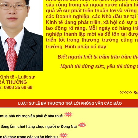
sâu rộng trong và ngoài nước nhằm hỗ
quả về sự phát triển thuận lợi và vữn
các Doanh nghiệp, các Nhà đầu tư tại 
Kinh tế đang phát triển, xã hội có sự
lao động rõ ràng. Mỗi ngày có hàng t
nghiệp thành lập mới và để tồn tại đư
triển tốt trong thương trường cũng 
trường.
Binh pháp có dạy:
Biết người biết ta trăm trận trăm t
Mạnh thì dùng sức, yếu thì dùng 
Kinh tế - Luật sư
BÁ THƯỜNG
e: 0908 35 68 68
>>>>> Xe
LUẬT SƯ LÊ BÁ THƯỜNG TRẢ LỜI PHỎNG VẤN CÁC BÁO
ay mua nhà nhưng vẫn phải ở nhà thuê
ao động làm chết hàng chục người ở Đồng Nai
n tội thay trong các vụ án hình sự