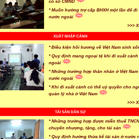
có số CMND
* Muốn hưởng trợ cấp BHXH một lần để đi
nước ngoài
>>> X
XUẤT NHẬP CẢNH
* Điều kiện hồi hương về Việt Nam sinh s
* Quy định mang ngoại tệ khi đi xuất cản
ngoài
* Những trường hợp thân nhân ở Việt Nam
nước ngoài
* Khi đi xuất cảnh có thể uỷ quyền cho n
quàn lý nhà ở Việt Nam
>>> X
TÀI SẢN DÂN SỰ
* Những trường hợp được miễn thuế TNCN
chuyển nhượng, tặng, cho tài sản
* Quy định hưởng thừa kế tài sản ở nước 