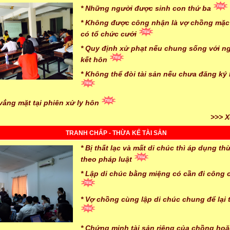
* Những người được sinh con thứ ba
* Không được công nhận là vợ chồng mặc
có tổ chức cưới
* Quy định xử phạt nếu chung sống với n
kết hôn
* Không thể đòi tài sản nếu chưa đăng ký
 vắng mặt tại phiên xử ly hôn
>>> X
TRANH CHẤP - THỪA KẾ TÀI SẢN
* Bị thất lạc và mất di chúc thì áp dụng th
theo pháp luật
* Lập di chúc bằng miệng có cần đi công
* Vợ chồng cùng lập di chúc chung để lại 
* Chứng minh tài sản riêng của chồng ho