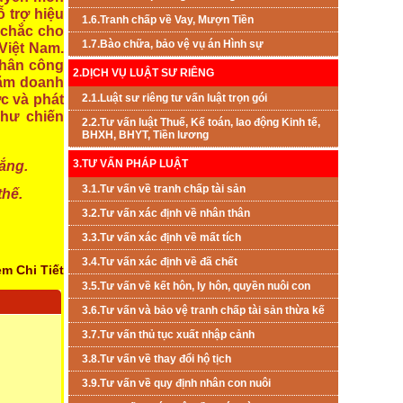
 trợ hiệu
1.6.Tranh chấp về Vay, Mượn Tiền
g chắc cho
1.7.Bào chữa, bảo vệ vụ án Hình sự
Việt Nam.
 phân công
2.DỊCH VỤ LUẬT SƯ RIÊNG
răm doanh
ợc và phát
2.1.Luật sư riêng tư vấn luật trọn gói
như chiến
2.2.Tư vấn luật Thuế, Kế toán, lao động Kinh tế,
BHXH, BHYT, Tiền lương
3.TƯ VẤN PHÁP LUẬT
hắng.
3.1.Tư vấn về tranh chấp tài sản
thế.
3.2.Tư vấn xác định về nhân thân
3.3.Tư vấn xác định về mất tích
3.4.Tư vấn xác định về đã chết
m Chi Tiết
3.5.Tư vấn về kết hôn, ly hôn, quyền nuôi con
3.6.Tư vấn và bảo vệ tranh chấp tài sản thừa kế
3.7.Tư vấn thủ tục xuất nhập cảnh
3.8.Tư vấn về thay đổi hộ tịch
3.9.Tư vấn về quy định nhân con nuôi