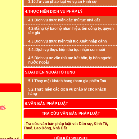
3.10.Tư vấn pháp luật về vụ án Hình sự
4.THỰC HIỆN DỊCH VỤ PHÁP LÝ
4.1.Dịch vụ thực hiện các thủ tục nhà đất
4.2.Đăng ký bảo hộ nhãn hiệu, tên công ty, quyền
tác giả
4.3.Dịch vụ thực hiện thủ tục Xuất nhập cảnh
4.4..Dịch vụ thực hiện thủ tục nhận con nuôi
4.5.Dịch vụ tư vấn thủ tục kết hôn, ly hôn người
nước ngoài
5.ĐẠI DIỆN NGOÀI TỐ TỤNG
5.1.Thay mặt khách hang tham gia phiên Toà
5.2.Thực hiện các dịch vụ pháp lý cho khách
hàng
6.VĂN BẢN PHÁP LUẬT
TRA CỨU VĂN BẢN PHÁP LUẬT
- Tra cứu văn bản pháp luật về: Dân sự, Kinh Tế,
Thuế, Lao Động, Nhà Đất
LIÊN KẾT WEBSITE
em tất cả