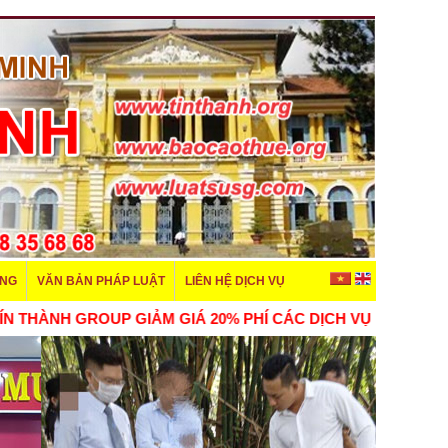
ÊNG
VĂN BẢN PHÁP LUẬT
LIÊN HỆ DỊCH VỤ
 GROUP GIẢM GIÁ 20% PHÍ CÁC DỊCH VỤ