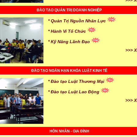
ĐÀO TẠO QUẢN TRỊ DOANH NGHIỆP
* Quản Trị Nguồn Nhân Lực
* Hành Vi Tổ Chức
* Kỹ Năng Lãnh Đạo
>>> X
ĐÀO TẠO NGẮN HẠN KHÓA LUẬT KINH TẾ
* Đào tạo Luật Thương Mại
* Đào tạo Luật Lao Động
>>> X
HÔN NHÂN - GIA ĐÌNH