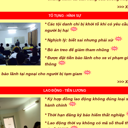
>>> X
TỐ TỤNG - HÌNH SỰ
* Các tội danh chỉ bị khởi tố khi có yêu cầ
người bị hại
* Nghịch lý: biết sai nhưng phải xử
* Bỏ án treo để giảm tham nhũng
* Được đặt tiền bảo lãnh cho xe vi phạm g
thông
c bảo lãnh tại ngoại cho người bị tạm giam
>>> X
LAO ĐỘNG - TIỀN LƯƠNG
* Ký hợp đồng lao động không đúng loại s
hành chính
* Thời hạn đăng ký bảo hiểm thất nghiệp
* Lao động thời vụ không có mã số thuế th