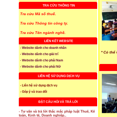
TRA CỨU THÔNG TIN
Tra cứu Mã số thuế.
Tra cứu Thông tin công ty.
Tra cứu Tên ngành nghề.
LIÊN KẾT WEBSITE
- Website dành cho doanh nhân
* Có thể
- Website dành cho giải trí
- Website dành cho phái Nam
- Website dành cho phái Nữ
LIÊN HỆ SỬ DỤNG DỊCH VỤ
- Liên hệ sử dụng dịch vụ
- Góp ý và trao đổi
ĐẶT CÂU HỎI VÀ TRẢ LỜI
- Tư vấn và trả lời thắc mắc pháp luật Thuế, Kế
toán, Kinh tế, Doanh nghiệp..