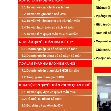
5.DV TƯ VẤN THUẾ - KẾ TOÁN
5.1.Tư vấn về các chính sách thuế
- Những rủi 
5.2.Tư vấn về ghi chép hoá đơn
- Vụ ông Ph
5.3.Tư vấn về tiền lương chi trả nhân viên
- Hiệu trưởn
5.4.Tư vấn hạch toán sổ sách kế toán
- Nam nữ số
5.5.Tư vấn làm quyết toán thuế cuối năm
- Góp một s
6.DV LÀM QUYẾT TOÁN GIẢI THỂ CTY
6.1.Doanh nghiệp đã có sổ sách kế toán
- Chủ tịch 
6.2.Doanh nghiệp chưa có sổ sách kế toán
- Vụ định nh
7.DV LÀM THAM GIA BẢO HIỂM XÃ HỘI
7.1.Doanh nghiệp tham gia BHXH lần đầu
7.2.Tăng, giảm tham gia BHXH
8.ĐẠI DIỆN DN QUYẾT TOÁN VỚI CƠ QUAN THUẾ
8.1.Tư vấn quy định về quyết toán thuế
8.2.Rà soát lại hồ sơ kế toán
8.3.Đại diện uỷ quyền cho DN