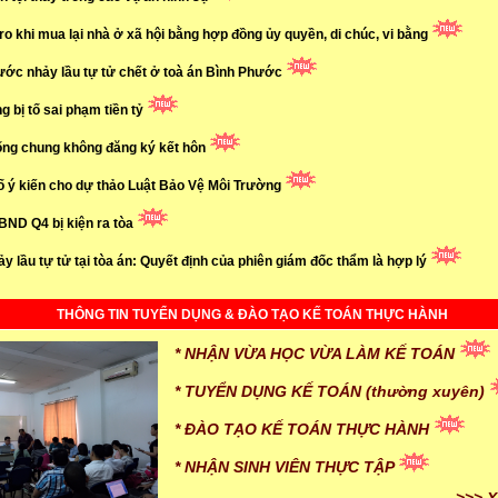
ro khi mua lại nhà ở xã hội bằng hợp đồng ủy quyền, di chúc, vi bằng
ước nhảy lầu tự tử chết ở toà án Bình Phước
g bị tố sai phạm tiền tỷ
ng chung không đăng ký kết hôn
ố ý kiến cho dự thảo Luật Bảo Vệ Môi Trường
UBND Q4 bị kiện ra tòa
ảy lầu tự tử tại tòa án: Quyết định của phiên giám đốc thẩm là hợp lý
THÔNG TIN TUYỂN DỤNG & ĐÀO TẠO KẾ TOÁN THỰC HÀNH
* NHẬN VỪA HỌC VỪA LÀM KẾ TOÁN
* TUYỂN DỤNG KẾ TOÁN (thường xuyên)
* ĐÀO TẠO KẾ TOÁN THỰC HÀNH
* NHẬN SINH VIÊN THỰC TẬP
>>> X