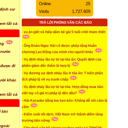
Online
25
* Tiếp tục trả lời phỏng vấn về vụ án Pharma khi xuất
hiện tình tiết mới
 định cư
Visits
1.727.609
...xem chi tiết
TRẢ LỜI PHỎNG VẤN CÁC BÁO
em tất cả
* Vụ án tạt axit hủy hoại đời thiếu nữ ở Đồng Nai
- vụ án giết và hiếp dâm bé gái 5 tuổi chết thảm thiết
...xem chi tiết
ống
- Ông Đoàn Ngọc Hải có được phép tặng Huân
* Chúng ta lái xe gắn máy có phải mua bảo hiểm
h nước
không
chương Lao Động của mình cho người khác
- Vụ định nhảy lầu tự tử tại tòa án: Quyết định của
...xem chi tiết
 được đi
phiên giám đốc thẩm là hợp lý
* vụ án giết và hiếp dâm bé gái 5 tuổi chết thảm thiết
- Vụ đương sự định nhảy lầu ở tòa án: Ý kiến phân
tích pháp lý về vụ tranh chấp
gười khác
...xem chi tiết
- Vụ định nhảy lầu tự tử tại tòa: Hợp đồng mua bán
* Vi phạm của Vinafood2 về 6.000m2
viết tay có giá trị pháp lý đến đâu?
em tất cả
- Hát Karaoke bằng loa kẹo kéo: Không dễ nói cấm là
...xem chi tiết
cấm
* Bị đơn định nhảy lầu tự tử tại tòa do bị xử thua vì
 khi
- Kiểm soát tốt dịch, Việt Nam trở thành điểm tăng
mua đất bằng giấy tay
trưởng bền vững
ngoài
...xem chi tiết