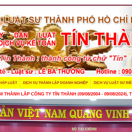
PHÁP LUẬT
DỊCH VỤ THÀNH LẬP DOANH NGHIỆP
DỊCH VỤ LUẬT SƯ RI
 CÔNG TY TÍN THÀNH (09/08/2004 - 09/08/2024), TÍN THÀNH