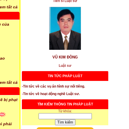
Tiến sĩ Luật sư
vụ “đương sự định nhảy lầu”
em tất cả
...xem chi tiết
* Một người làm Hiệu trưởng đại học này kiêm Hiệu
u của
phó đại học khác cùng thời gian được không
...xem chi tiết
* Hành vi hủy hoại môi trường nghiêm trọng có thể bị
xử lý hình sự
VŨ KIM ĐỒNG
iao
...xem chi tiết
Luật sư
* Một thương binh ròng rã 7 năm đòi nợ trường học
TIN TỨC PHÁP LUẬT
...xem chi tiết
em tất cả
-Tin tức về các vụ án hình sự nổi tiếng.
* Bất động sản là miếng bánh ngon
-Tin tức về hoạt động nghề Luật sư.
ẽ bị phạt
...xem chi tiết
TÌM KIẾM THÔNG TIN PHÁP LUẬT
* Góp một số ý kiến cho dự thảo Luật Bảo Vệ Môi
Từ khóa:
Trường
ì phải
...xem chi tiết