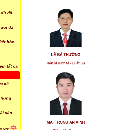
 dù đã
gười đã
* Vụ ông Phước nhảy lầu tự tử chết ở toà án Bình
Phước
 kết hôn
...xem chi tiết
LÊ BÁ THƯỜNG
* Mua nhầm dự án ảo vì nghe những lời quảng cáo
có cánh và hám lợi nhiều
Tiến sĩ Kinh tế - Luật Sư
em tất cả
...xem chi tiết
* Cảnh giác với thông tin mua bán nhà đất trên mạng
ừa kế
được quảng cáo sai sự thật, gây nhiễu loạn
...xem chi tiết
 chứng
* vụ án Pharma bán thuốc giả đang xét xử, kêu oan,
bị ép cung
tài sản
...xem chi tiết
MAI TRỌNG AN VINH
* TAND cấp cao hủy 2 bản án sơ thẩm và phúc thẩm
ặc vợ