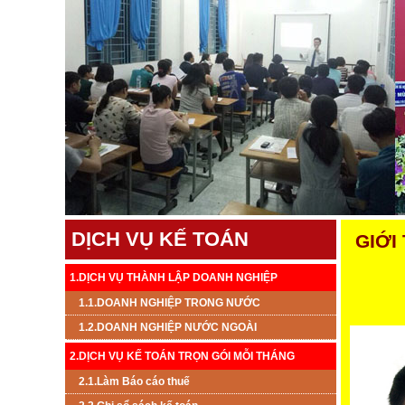
DỊCH VỤ KẾ TOÁN
GIỚI
1.DỊCH VỤ THÀNH LẬP DOANH NGHIỆP
1.1.DOANH NGHIỆP TRONG NƯỚC
1.2.DOANH NGHIỆP NƯỚC NGOÀI
2.DỊCH VỤ KẾ TOÁN TRỌN GÓI MỖI THÁNG
2.1.Làm Báo cáo thuế