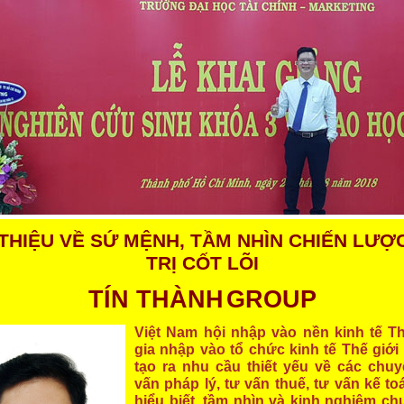
 THIỆU VỀ SỨ MỆNH, TẦM NHÌN CHIẾN LƯỢC
TRỊ CỐT LÕI
TÍN THÀNH
GROUP
Việt Nam hội nhập vào nền kinh tế Th
gia nhập vào tổ chức kinh tế Thế giới
tạo ra nhu cầu thiết yếu về các chuy
vấn pháp lý, tư vấn thuế, tư vấn kế t
hiểu biết, tầm nhìn và kinh nghiệm c