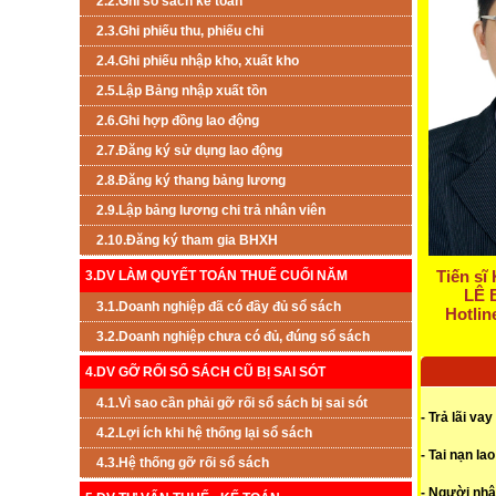
2.2.Ghi sổ sách kế toán
2.3.Ghi phiếu thu, phiếu chi
2.4.Ghi phiếu nhập kho, xuất kho
2.5.Lập Bảng nhập xuất tồn
2.6.Ghi hợp đồng lao động
2.7.Đăng ký sử dụng lao động
2.8.Đăng ký thang bảng lương
2.9.Lập bảng lương chi trả nhân viên
2.10.Đăng ký tham gia BHXH
Tiến sĩ 
3.DV LÀM QUYẾT TOÁN THUẾ CUỐI NĂM
LÊ 
3.1.Doanh nghiệp đã có đầy đủ sổ sách
Hotlin
3.2.Doanh nghiệp chưa có đủ, đúng sổ sách
4.DV GỠ RỐI SỔ SÁCH CŨ BỊ SAI SÓT
4.1.Vì sao cần phải gỡ rối sổ sách bị sai sót
- Trả lãi v
4.2.Lợi ích khi hệ thống lại sổ sách
- Tai nạn l
4.3.Hệ thống gỡ rối sổ sách
- Người nhậ