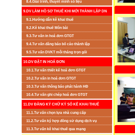
8.4.Giải trình, thuyết minh số liệu
9.DV LÀM HỒ SƠ THUẾ KHI MỚI THÀNH LẬP DN
9.1.Hướng dẫn kê khai thuế
9.2.Kê khai thuế Môn bài
9.3.Tư vấn in hoá đơn GTGT
9.4.Tư vấn đăng báo bố cáo thành lập
9.5.Tư vấn DVKT mỗi tháng trọn gói
10.DV ĐẶT IN HOÁ ĐƠN
10.1.Tư vấn thiết kế hoá đơn GTGT
10.2.Tư vấn in hoá đơn GTGT
10.3.Tư vấn thông báo phát hành HĐ
10.4.Tư vấn ghi chép hoá đơn GTGT
11.DV ĐĂNG KÝ CHỮ KÝ SỐ KÊ KHAI THUẾ
11.1.Tư vấn chọn lựa nhà cung cấp
11.2.Tư vấn ký hợp đồng sử dụng dịch vụ
11.3.Tư vấn kê khai thuế qua mạng