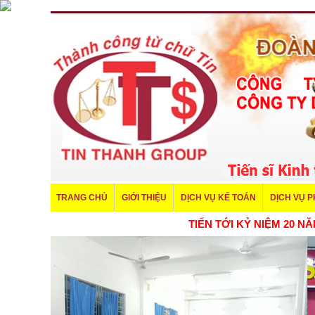
TRANG CHỦ
GIỚI THIỆU
DỊCH VỤ KẾ TOÁN
DỊCH VỤ 
TIẾN TỚI KỶ NIỆM 20 NĂM THÀNH LẬP