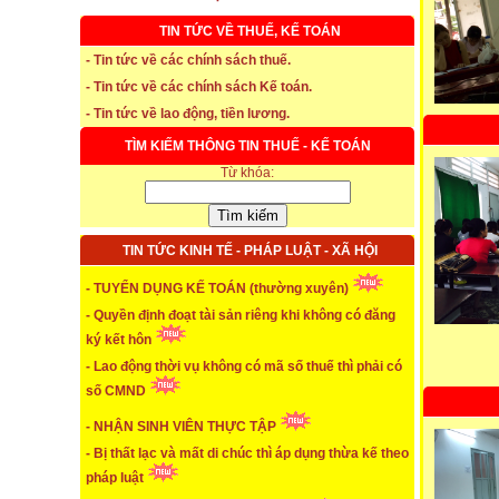
TIN TỨC VỀ THUẾ, KẾ TOÁN
- Tin tức về các chính sách thuế.
- Tin tức về các chính sách Kế toán.
- Tin tức về lao động, tiền lương.
* Thời hạn đăng ký bảo hiểm thất nghiệp
TÌM KIẾM THÔNG TIN THUẾ - KẾ TOÁN
Từ khóa:
...xem chi tiết
* Thời hiệu xử phạt trong xây dựng
TIN TỨC KINH TẾ - PHÁP LUẬT - XÃ HỘI
...xem chi tiết
- TUYỂN DỤNG KẾ TOÁN (thường xuyên)
* NHẬN SINH VIÊN THỰC TẬP
- Quyền định đoạt tài sản riêng khi không có đăng
ký kết hôn
...xem chi tiết
- Lao động thời vụ không có mã số thuế thì phải có
* ĐÀO TẠO KẾ TOÁN THỰC HÀNH
số CMND
...xem chi tiết
- NHẬN SINH VIÊN THỰC TẬP
- Bị thất lạc và mất di chúc thì áp dụng thừa kế theo
* TUYỂN DỤNG KẾ TOÁN (thường xuyên)
pháp luật