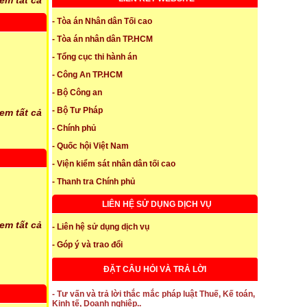
- Tòa án Nhân dân Tối cao
- Tòa án nhân dân TP.HCM
- Tổng cục thi hành án
- Công An TP.HCM
- Bộ Công an
- Bộ Tư Pháp
em tất cả
- Chính phủ
- Quốc hội Việt Nam
- Viện kiểm sát nhân dân tối cao
- Thanh tra Chính phủ
LIÊN HỆ SỬ DỤNG DỊCH VỤ
em tất cả
- Liên hệ sử dụng dịch vụ
- Góp ý và trao đổi
ĐẶT CÂU HỎI VÀ TRẢ LỜI
- Tư vấn và trả lời thắc mắc pháp luật Thuế, Kế toán,
Kinh tế, Doanh nghiệp..