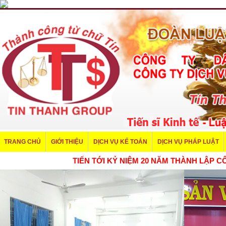
TRANG CHỦ
GIỚI THIỆU
DỊCH VỤ KẾ TOÁN
DỊCH VỤ PHÁP LUẬT
TIẾN TỚI KỶ NIỆM 20 NĂM THÀNH LẬ