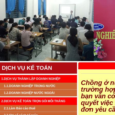
DỊCH VỤ KẾ TOÁN
1.DỊCH VỤ THÀNH LẬP DOANH NGHIỆP
Chồng ở nư
1.1.DOANH NGHIỆP TRONG NƯỚC
trường hợp
1.2.DOANH NGHIỆP NƯỚC NGOÀI
bạn vẫn có
quyết việc
2.DỊCH VỤ KẾ TOÁN TRỌN GÓI MỖI THÁNG
đơn yêu cầ
2.1.Làm Báo cáo thuế