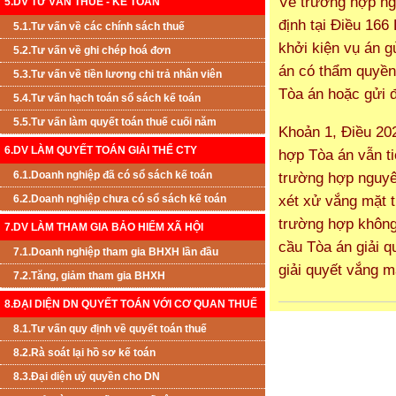
Về trường hợp ng
5.DV TƯ VẤN THUẾ - KẾ TOÁN
định tại Điều 166
5.1.Tư vấn về các chính sách thuế
khởi kiện vụ án g
5.2.Tư vấn về ghi chép hoá đơn
án có thẩm quyền 
5.3.Tư vấn về tiền lương chi trả nhân viên
Tòa án hoặc gửi 
5.4.Tư vấn hạch toán sổ sách kế toán
5.5.Tư vấn làm quyết toán thuế cuối năm
Khoản 1, Điều 202
6.DV LÀM QUYẾT TOÁN GIẢI THỂ CTY
hợp Tòa án vẫn t
6.1.Doanh nghiệp đã có sổ sách kế toán
trường hợp nguyê
xét xử vắng mặt t
6.2.Doanh nghiệp chưa có sổ sách kế toán
trường hợp không
7.DV LÀM THAM GIA BẢO HIỂM XÃ HỘI
cầu Tòa án giải 
7.1.Doanh nghiệp tham gia BHXH lần đầu
giải quyết vắng m
7.2.Tăng, giảm tham gia BHXH
8.ĐẠI DIỆN DN QUYẾT TOÁN VỚI CƠ QUAN THUẾ
8.1.Tư vấn quy định về quyết toán thuế
8.2.Rà soát lại hồ sơ kế toán
8.3.Đại diện uỷ quyền cho DN