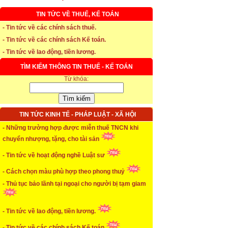
TIN TỨC VỀ THUẾ, KẾ TOÁN
* Thời hạn đăng ký bảo hiểm thất nghiệp
- Tin tức về các chính sách thuế.
- Tin tức về các chính sách Kế toán.
...xem chi tiết
- Tin tức về lao động, tiền lương.
* Thời hiệu xử phạt trong xây dựng
TÌM KIẾM THÔNG TIN THUẾ - KẾ TOÁN
Từ khóa:
...xem chi tiết
* NHẬN SINH VIÊN THỰC TẬP
TIN TỨC KINH TẾ - PHÁP LUẬT - XÃ HỘI
...xem chi tiết
- Những trường hợp được miễn thuế TNCN khi
* ĐÀO TẠO KẾ TOÁN THỰC HÀNH
chuyển nhượng, tặng, cho tài sản
...xem chi tiết
- Tin tức về hoạt động nghề Luật sư
* TUYỂN DỤNG KẾ TOÁN (thường xuyên)
- Cách chọn màu phù hợp theo phong thuỷ
- Thủ tục bảo lãnh tại ngoại cho người bị tạm giam
...xem chi tiết
* Cách chọn màu phù hợp theo phong thuỷ
- Tin tức về lao động, tiền lương.
...xem chi tiết
- Tin tức về các chính sách Kế toán