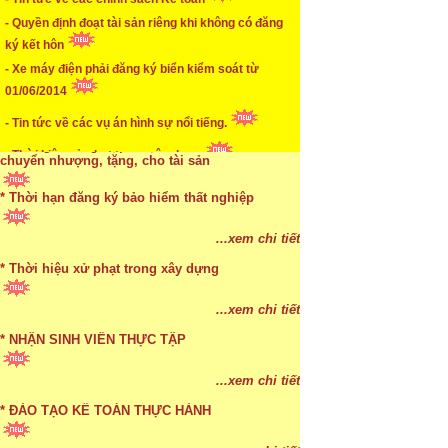
- Quyền định đoạt tài sản riêng khi không có đăng
* Mức phạt khi chậm nộp báo cáo thuế
ký kết hôn
...xem chi tiết
- Xe máy điện phải đăng ký biển kiểm soát từ
01/06/2014
* Lập di chúc bằng miệng có cần đi công chứng
- Tin tức về các vụ án hình sự nổi tiếng.
...xem chi tiết
- Thời hiệu xử phạt trong xây dựng
* Những trường hợp được miễn thuế TNCN khi
chuyển nhượng, tặng, cho tài sản
* Thời hạn đăng ký bảo hiểm thất nghiệp
...xem chi tiết
* Bị thất lạc và mất di chúc thì áp dụng thừa kế
...xem chi tiết
theo pháp luật
* Thời hiệu xử phạt trong xây dựng
...xem chi tiết
...xem chi tiết
* NHẬN SINH VIÊN THỰC TẬP
...xem chi tiết
* ĐÀO TẠO KẾ TOÁN THỰC HÀNH