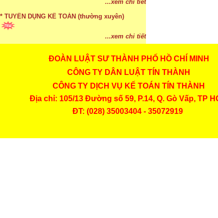
...xem chi tiết
* TUYỂN DỤNG KẾ TOÁN (thường xuyên)
...xem chi tiết
ĐOÀN LUẬT SƯ THÀNH PHỐ HỒ CHÍ MINH
* Cách chọn màu phù hợp theo phong thuỷ
CÔNG TY DÂN LUẬT TÍN THÀNH
...xem chi tiết
CÔNG TY DỊCH VỤ KẾ TOÁN TÍN THÀNH
* Mức phạt khi chậm nộp báo cáo thuế
Địa chỉ: 105/13 Đường số 59, P.14, Q. Gò Vấp, TP 
ĐT: (028) 35003404 - 35072919
...xem chi tiết
* Lập di chúc bằng miệng có cần đi công chứng
...xem chi tiết
* Những trường hợp được miễn thuế TNCN khi
chuyển nhượng, tặng, cho tài sản
...xem chi tiết
* Bị thất lạc và mất di chúc thì áp dụng thừa kế
theo pháp luật