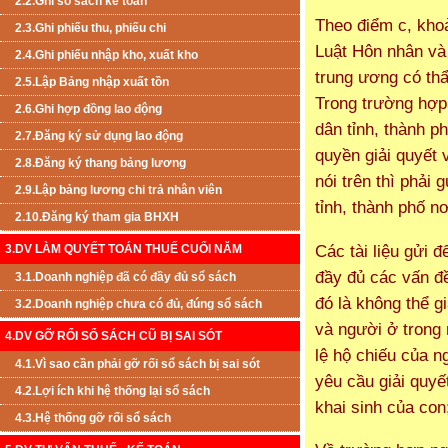
2.2.Ghi sổ sách kế toán
Theo điểm c, khoả
2.3.Ghi phiếu thu, phiếu chi
Luật Hôn nhân và 
2.4.Ghi phiếu nhập kho, xuất kho
trung ương có thẩ
2.5.Lập Bảng nhập xuất tồn
Trong trường hợp 
2.6.Ghi hợp đồng lao động
dân tỉnh, thành p
2.7.Đăng ký sử dụng lao động
quyền giải quyết 
2.8.Đăng ký thang bảng lương
nói trên thì phải
2.9.Lập bảng lương chi trả nhân viên
tỉnh, thành phố n
2.10.Đăng ký tham gia BHXH
Các tài liệu gửi đ
3.DV LÀM QUYẾT TOÁN THUẾ CUỐI NĂM
đầy đủ các vấn đ
3.1.Doanh nghiệp đã có đầy đủ sổ sách
đó là không thể g
3.2.Doanh nghiệp chưa có đủ, đúng sổ sách
và người ở trong
4.DV GỠ RỐI SỔ SÁCH CŨ BỊ SAI SÓT
lệ hộ chiếu của n
4.1.Vì sao cần phải gỡ rối sổ sách bị sai sót
yêu cầu giải quyế
4.2.Lợi ích khi hệ thống lại sổ sách
khai sinh của co
4.3.Hệ thống gỡ rối sổ sách