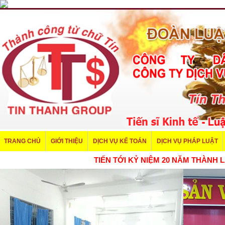
TRANG CHỦ
GIỚI THIỆU
DỊCH VỤ KẾ TOÁN
DỊCH VỤ PHÁP LUẬT
TIẾN TỚI KỶ NIỆM 20 NĂM THÀNH LẬP CÔN