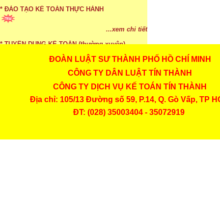
...xem chi tiết
* ĐÀO TẠO KẾ TOÁN THỰC HÀNH
...xem chi tiết
* TUYỂN DỤNG KẾ TOÁN (thường xuyên)
ĐOÀN LUẬT SƯ THÀNH PHỐ HỒ CHÍ MINH
CÔNG TY DÂN LUẬT TÍN THÀNH
...xem chi tiết
CÔNG TY DỊCH VỤ KẾ TOÁN TÍN THÀNH
* Cách chọn màu phù hợp theo phong thuỷ
Địa chỉ: 105/13 Đường số 59, P.14, Q. Gò Vấp, TP 
...xem chi tiết
ĐT: (028) 35003404 - 35072919
* Mức phạt khi chậm nộp báo cáo thuế
...xem chi tiết
* Lập di chúc bằng miệng có cần đi công chứng
...xem chi tiết
* Những trường hợp được miễn thuế TNCN khi
chuyển nhượng, tặng, cho tài sản