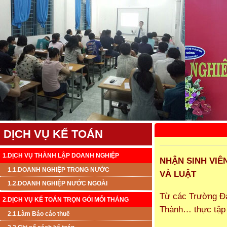
DỊCH VỤ KẾ TOÁN
1.DỊCH VỤ THÀNH LẬP DOANH NGHIỆP
NHẬN SINH VIÊ
1.1.DOANH NGHIỆP TRONG NƯỚC
VÀ LUẬT
1.2.DOANH NGHIỆP NƯỚC NGOÀI
Từ các Trường Đạ
2.DỊCH VỤ KẾ TOÁN TRỌN GÓI MỖI THÁNG
Thành… thực tập 
2.1.Làm Báo cáo thuế