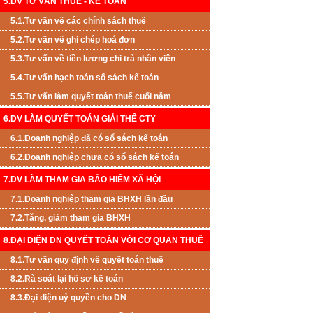
5.DV TƯ VẤN THUẾ - KẾ TOÁN
5.1.Tư vấn về các chính sách thuế
5.2.Tư vấn về ghi chép hoá đơn
5.3.Tư vấn về tiền lương chi trả nhân viên
5.4.Tư vấn hạch toán sổ sách kế toán
5.5.Tư vấn làm quyết toán thuế cuối năm
6.DV LÀM QUYẾT TOÁN GIẢI THỂ CTY
6.1.Doanh nghiệp đã có sổ sách kế toán
6.2.Doanh nghiệp chưa có sổ sách kế toán
7.DV LÀM THAM GIA BẢO HIỂM XÃ HỘI
7.1.Doanh nghiệp tham gia BHXH lần đầu
7.2.Tăng, giảm tham gia BHXH
8.ĐẠI DIỆN DN QUYẾT TOÁN VỚI CƠ QUAN THUẾ
8.1.Tư vấn quy định về quyết toán thuế
8.2.Rà soát lại hồ sơ kế toán
8.3.Đại diện uỷ quyền cho DN