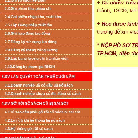
2.2.Ghi sổ sách kế toán
+
Có nhiều Tiểu
2.3.Ghi phiếu thu, phiếu chi
thành, TSCĐ, kết
2.4.Ghi phiếu nhập kho, xuất kho
+
Học được kinh
2.5.Lập Bảng nhập xuất tồn
trường dễ xin việ
2.6.Ghi hợp đồng lao động
2.7.Đăng ký sử dụng lao động
*
NỘP HỒ SƠ TRỰ
2.8.Đăng ký thang bảng lương
TP.HCM,
điện th
2.9.Lập bảng lương chi trả nhân viên
2.10.Đăng ký tham gia BHXH
3.DV LÀM QUYẾT TOÁN THUẾ CUỐI NĂM
3.1.Doanh nghiệp đã có đầy đủ sổ sách
3.2.Doanh nghiệp chưa có đủ, đúng sổ sách
4.DV GỠ RỐI SỔ SÁCH CŨ BỊ SAI SÓT
4.1.Vì sao cần phải gỡ rối sổ sách bị sai sót
4.2.Lợi ích khi hệ thống lại sổ sách
4.3.Hệ thống gỡ rối sổ sách