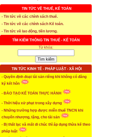
TIN TỨC VỀ THUẾ, KẾ TOÁN
- Tin tức về các chính sách thuế.
- Tin tức về các chính sách Kế toán.
* Thời hạn đăng ký bảo hiểm thất nghiệp
- Tin tức về lao động, tiền lương.
TÌM KIẾM THÔNG TIN THUẾ - KẾ TOÁN
...xem chi tiết
Từ khóa:
* Thời hiệu xử phạt trong xây dựng
...xem chi tiết
TIN TỨC KINH TẾ - PHÁP LUẬT - XÃ HỘI
* NHẬN SINH VIÊN THỰC TẬP
- Quyền định đoạt tài sản riêng khi không có đăng
ký kết hôn
...xem chi tiết
- ĐÀO TẠO KẾ TOÁN THỰC HÀNH
* ĐÀO TẠO KẾ TOÁN THỰC HÀNH
- Thời hiệu xử phạt trong xây dựng
...xem chi tiết
- Những trường hợp được miễn thuế TNCN khi
chuyển nhượng, tặng, cho tài sản
* TUYỂN DỤNG KẾ TOÁN (thường xuyên)
- Bị thất lạc và mất di chúc thì áp dụng thừa kế theo
...xem chi tiết
pháp luật