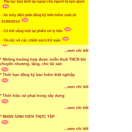
- Thủ tục bảo lãnh tại ngoại cho người bị tạm giam
* Cách chọn màu phù hợp theo phong thuỷ
...xem chi tiết
- Xe máy điện phải đăng ký biển kiểm soát từ
01/06/2014
* Mức phạt khi chậm nộp báo cáo thuế
- Có thể vắng mặt tại phiên xử ly hôn
...xem chi tiết
- Tin tức về các chính sách Kế toán
* Lập di chúc bằng miệng có cần đi công chứng
- Mức phạt khi chậm nộp báo cáo thuế
...xem chi tiết
* Những trường hợp được miễn thuế TNCN khi
chuyển nhượng, tặng, cho tài sản
* Thời hạn đăng ký bảo hiểm thất nghiệp
...xem chi tiết
* Bị thất lạc và mất di chúc thì áp dụng thừa kế
...xem chi tiết
theo pháp luật
* Thời hiệu xử phạt trong xây dựng
...xem chi tiết
...xem chi tiết
* NHẬN SINH VIÊN THỰC TẬP