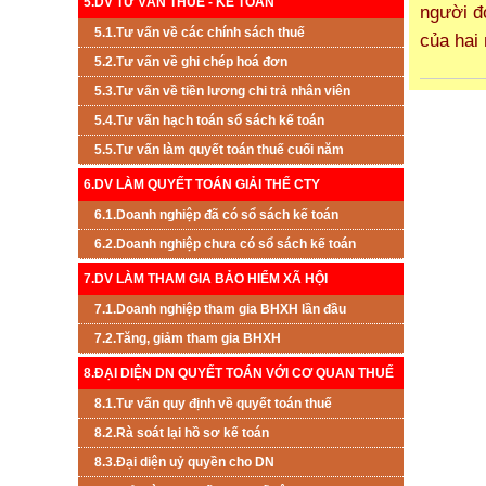
5.DV TƯ VẤN THUẾ - KẾ TOÁN
người đó
5.1.Tư vấn về các chính sách thuế
của hai
5.2.Tư vấn về ghi chép hoá đơn
5.3.Tư vấn về tiền lương chi trả nhân viên
5.4.Tư vấn hạch toán sổ sách kế toán
5.5.Tư vấn làm quyết toán thuế cuối năm
6.DV LÀM QUYẾT TOÁN GIẢI THỂ CTY
6.1.Doanh nghiệp đã có sổ sách kế toán
6.2.Doanh nghiệp chưa có sổ sách kế toán
7.DV LÀM THAM GIA BẢO HIỂM XÃ HỘI
7.1.Doanh nghiệp tham gia BHXH lần đầu
7.2.Tăng, giảm tham gia BHXH
8.ĐẠI DIỆN DN QUYẾT TOÁN VỚI CƠ QUAN THUẾ
8.1.Tư vấn quy định về quyết toán thuế
8.2.Rà soát lại hồ sơ kế toán
8.3.Đại diện uỷ quyền cho DN