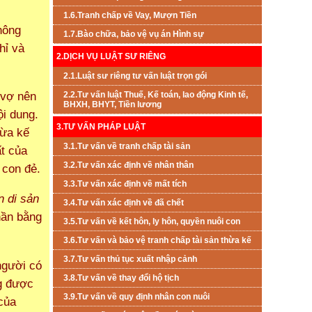
1.6.Tranh chấp về Vay, Mượn Tiền
hông
1.7.Bào chữa, bảo vệ vụ án Hình sự
hỉ và
2.DỊCH VỤ LUẬT SƯ RIÊNG
2.1.Luật sư riêng tư vấn luật trọn gói
 vợ nên
2.2.Tư vấn luật Thuế, Kế toán, lao động Kinh tế,
BHXH, BHYT, Tiền lương
ội dung.
3.TƯ VẤN PHÁP LUẬT
hừa kế
3.1.Tư vấn về tranh chấp tài sản
t của
3.2.Tư vấn xác định về nhân thân
 con đẻ.
3.3.Tư vấn xác định về mất tích
 di sản
3.4.Tư vấn xác định về đã chết
hần bằng
3.5.Tư vấn về kết hôn, ly hôn, quyền nuôi con
3.6.Tư vấn và bảo vệ tranh chấp tài sản thừa kế
3.7.Tư vấn thủ tục xuất nhập cảnh
người có
3.8.Tư vấn về thay đổi hộ tịch
ng được
3.9.Tư vấn về quy định nhân con nuôi
của