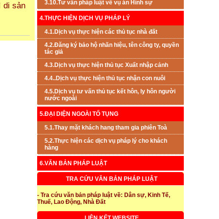
3.10.Tư vấn pháp luật về vụ án Hình sự
 di sản
4.THỰC HIỆN DỊCH VỤ PHÁP LÝ
4.1.Dịch vụ thực hiện các thủ tục nhà đất
4.2.Đăng ký bảo hộ nhãn hiệu, tên công ty, quyền
tác giả
4.3.Dịch vụ thực hiện thủ tục Xuất nhập cảnh
4.4..Dịch vụ thực hiện thủ tục nhận con nuôi
4.5.Dịch vụ tư vấn thủ tục kết hôn, ly hôn người
nước ngoài
5.ĐẠI DIỆN NGOÀI TỐ TỤNG
5.1.Thay mặt khách hang tham gia phiên Toà
5.2.Thực hiện các dịch vụ pháp lý cho khách
hàng
6.VĂN BẢN PHÁP LUẬT
TRA CỨU VĂN BẢN PHÁP LUẬT
- Tra cứu văn bản pháp luật về: Dân sự, Kinh Tế,
Thuế, Lao Động, Nhà Đất
LIÊN KẾT WEBSITE