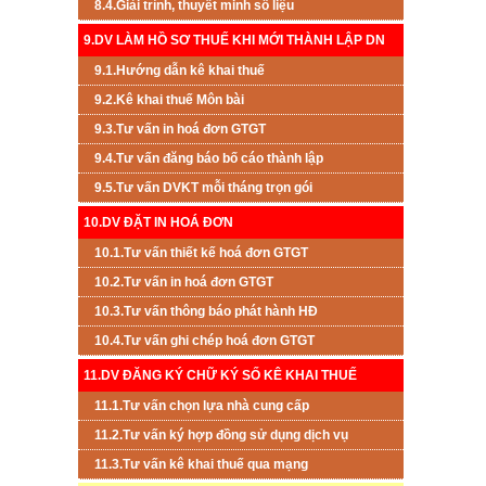
8.4.Giải trình, thuyết minh số liệu
9.DV LÀM HỒ SƠ THUẾ KHI MỚI THÀNH LẬP DN
9.1.Hướng dẫn kê khai thuế
9.2.Kê khai thuế Môn bài
9.3.Tư vấn in hoá đơn GTGT
9.4.Tư vấn đăng báo bố cáo thành lập
9.5.Tư vấn DVKT mỗi tháng trọn gói
10.DV ĐẶT IN HOÁ ĐƠN
10.1.Tư vấn thiết kế hoá đơn GTGT
10.2.Tư vấn in hoá đơn GTGT
10.3.Tư vấn thông báo phát hành HĐ
10.4.Tư vấn ghi chép hoá đơn GTGT
11.DV ĐĂNG KÝ CHỮ KÝ SỐ KÊ KHAI THUẾ
11.1.Tư vấn chọn lựa nhà cung cấp
11.2.Tư vấn ký hợp đồng sử dụng dịch vụ
11.3.Tư vấn kê khai thuế qua mạng