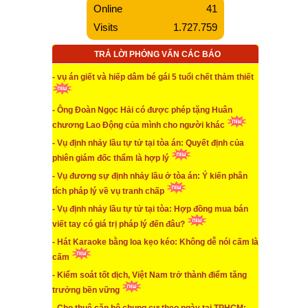
Online
41
...xem chi tiết
Visits
1.727.759
* Phân tích về tình hình thị trường chứng khoán tuần
qua
TRẢ LỜI PHỎNG VẤN CÁC BÁO
...xem chi tiết
- vụ án giết và hiếp dâm bé gái 5 tuổi chết thảm thiết
* Xe gây tai nạn bị tạm giữ xe đến 64 ngày và bị thu
phí tạm giữ 12,8 triệu đồng
- Ông Đoàn Ngọc Hải có được phép tặng Huân
chương Lao Động của mình cho người khác
...xem chi tiết
- Vụ định nhảy lầu tự tử tại tòa án: Quyết định của
* TAND cấp cao hủy 2 bản án sơ thẩm và phúc thẩm
vụ “đương sự định nhảy lầu”
phiên giám đốc thẩm là hợp lý
- Vụ đương sự định nhảy lầu ở tòa án: Ý kiến phân
...xem chi tiết
tích pháp lý về vụ tranh chấp
* Người sử dụng mạng xã hội làm giả cơ quan nhà
- Vụ định nhảy lầu tự tử tại tòa: Hợp đồng mua bán
nước để thu gom sổ BHXH sẽ bị xử tội hình sự.
viết tay có giá trị pháp lý đến đâu?
- Hát Karaoke bằng loa kẹo kéo: Không dễ nói cấm là
...xem chi tiết
cấm
* Nhiều GĐ/PGĐ văn phòng đăng ký đất đai tại
TP.HCM bị chậm bổ nhiệm lại, vẫn ký duyệt hồ sơ
- Kiểm soát tốt dịch, Việt Nam trở thành điểm tăng
trưởng bền vững
...xem chi tiết