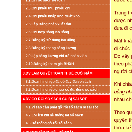
2.2.Ghi sổ sách kế toán
2.3.Ghi phiếu thu, phiếu chi
Trong t
2.4.Ghi phiếu nhập kho, xuất kho
được nh
2.5.Lập Bảng nhập xuất tồn
đưa đi 
2.6.Ghi hợp đồng lao động
Mặt khá
2.7.Đăng ký sử dụng lao động
di chúc
2.8.Đăng ký thang bảng lương
Do vậy 
2.9.Lập bảng lương chi trả nhân viên
theo ph
2.10.Đăng ký tham gia BHXH
người c
3.DV LÀM QUYẾT TOÁN THUẾ CUỐI NĂM
3.1.Doanh nghiệp đã có đầy đủ sổ sách
Khi chia
3.2.Doanh nghiệp chưa có đủ, đúng sổ sách
bằng nh
nhau ch
4.DV GỠ RỐI SỔ SÁCH CŨ BỊ SAI SÓT
4.1.Vì sao cần phải gỡ rối sổ sách bị sai sót
Theo qu
4.2.Lợi ích khi hệ thống lại sổ sách
quyền t
4.3.Hệ thống gỡ rối sổ sách
thừa kế