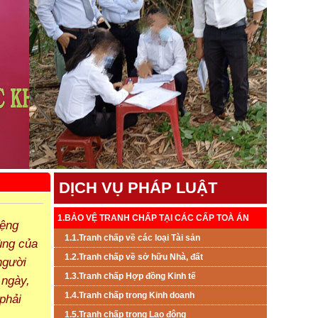
DỊCH VỤ PHÁP LUẬT
1.BẢO VỆ TRANH CHẤP TẠI CÁC CẤP TOÀ ÁN
iệng
1.1.Tranh chấp về các loại Tài sản
ùng của
1.2.Tranh chấp về sở hữu Nhà, đất
người
1.3.Tranh chấp Hợp đồng Kinh tế
 ngày,
1.4.Tranh chấp trong Kinh doanh
 phải
1.5.Tranh chấp trong Lao đông