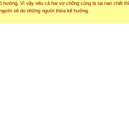
 hưởng. Vì vậy nếu cả hai vợ chồng cùng bị tại nạn chết thì
 người sẽ do những người thừa kế hưởng.