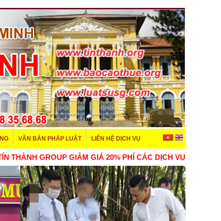
ÊNG
VĂN BẢN PHÁP LUẬT
LIÊN HỆ DỊCH VỤ
 GIẢM GIÁ 20% PHÍ CÁC DỊCH VỤ