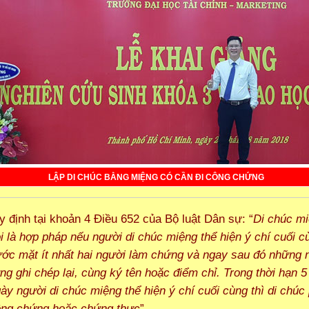
LẬP DI CHÚC BẰNG MIỆNG CÓ CẦN ĐI CÔNG CHỨNG
y định tại khoản 4 Điều 652 của Bộ luật Dân sự: “
Di chúc m
i là hợp pháp nếu người di chúc miệng thể hiện ý chí cuối c
ước mặt ít nhất hai người làm chứng và ngay sau đó những 
g ghi chép lại, cùng ký tên hoặc điểm chỉ. Trong thời hạn 5
ày người di chúc miệng thể hiện ý chí cuối cùng thì di chúc
ng chứng hoặc chứng thực
”.