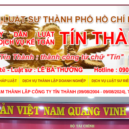
PHÁP LUẬT
DỊCH VỤ THÀNH LẬP DOANH NGHIỆP
DỊCH VỤ LUẬT SƯ RI
 TY TÍN THÀNH (09/08/2004 - 09/08/2024), TÍN THÀNH GROUP