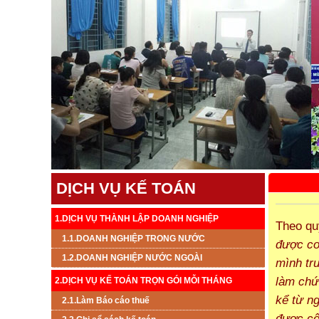
DỊCH VỤ KẾ TOÁN
1.DỊCH VỤ THÀNH LẬP DOANH NGHIỆP
Theo qu
1.1.DOANH NGHIỆP TRONG NƯỚC
được co
1.2.DOANH NGHIỆP NƯỚC NGOÀI
mình tr
làm chứn
2.DỊCH VỤ KẾ TOÁN TRỌN GÓI MỖI THÁNG
kể từ ng
2.1.Làm Báo cáo thuế
được cô