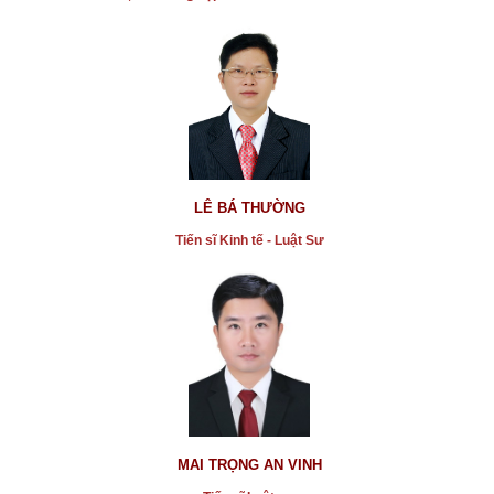
* Ông Đoàn Ngọc Hải có được phép tặng Huân
chương Lao Động của mình cho người khác
...xem chi tiết
* Mua nhầm dự án ảo vì nghe những lời quảng cáo
LÊ BÁ THƯỜNG
có cánh và hám lợi nhiều
Tiến sĩ Kinh tế - Luật Sư
...xem chi tiết
* Người chết vẫn ký hợp đồng thuê nhà
...xem chi tiết
* vụ án Pharma bán thuốc giả đang xét xử, kêu oan,
bị ép cung
...xem chi tiết
* Vụ định nhảy lầu tự tử tại tòa án: Quyết định của
MAI TRỌNG AN VINH
phiên giám đốc thẩm là hợp lý