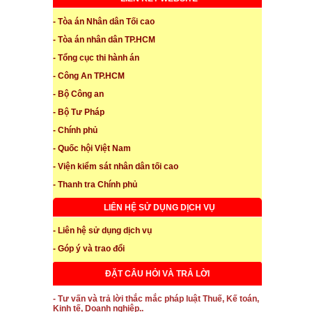
- Tòa án Nhân dân Tối cao
- Tòa án nhân dân TP.HCM
- Tổng cục thi hành án
- Công An TP.HCM
- Bộ Công an
- Bộ Tư Pháp
- Chính phủ
- Quốc hội Việt Nam
- Viện kiểm sát nhân dân tối cao
- Thanh tra Chính phủ
LIÊN HỆ SỬ DỤNG DỊCH VỤ
- Liên hệ sử dụng dịch vụ
- Góp ý và trao đổi
ĐẶT CÂU HỎI VÀ TRẢ LỜI
- Tư vấn và trả lời thắc mắc pháp luật Thuế, Kế toán,
Kinh tế, Doanh nghiệp..