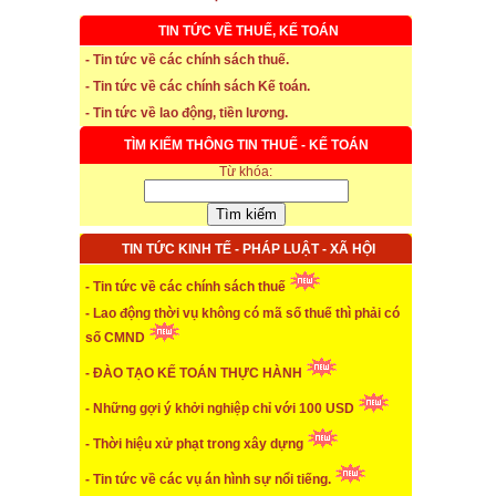
TIN TỨC VỀ THUẾ, KẾ TOÁN
- Tin tức về các chính sách thuế.
- Tin tức về các chính sách Kế toán.
- Tin tức về lao động, tiền lương.
* Thời hạn đăng ký bảo hiểm thất nghiệp
TÌM KIẾM THÔNG TIN THUẾ - KẾ TOÁN
...xem chi tiết
Từ khóa:
* Thời hiệu xử phạt trong xây dựng
...xem chi tiết
TIN TỨC KINH TẾ - PHÁP LUẬT - XÃ HỘI
* NHẬN SINH VIÊN THỰC TẬP
- Tin tức về các chính sách thuế
- Lao động thời vụ không có mã số thuế thì phải có
...xem chi tiết
số CMND
* ĐÀO TẠO KẾ TOÁN THỰC HÀNH
- ĐÀO TẠO KẾ TOÁN THỰC HÀNH
...xem chi tiết
- Những gợi ý khởi nghiệp chỉ với 100 USD
* TUYỂN DỤNG KẾ TOÁN (thường xuyên)
- Thời hiệu xử phạt trong xây dựng
...xem chi tiết
- Tin tức về các vụ án hình sự nổi tiếng.