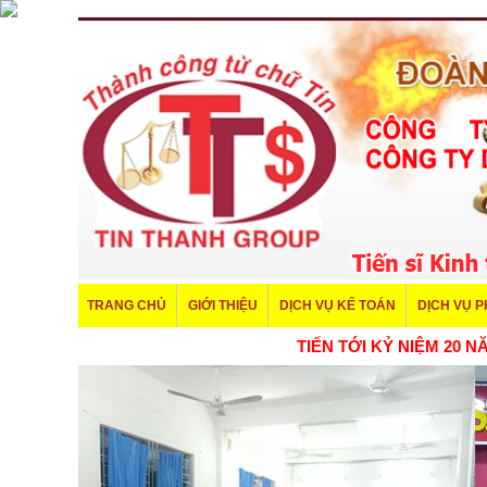
TRANG CHỦ
GIỚI THIỆU
DỊCH VỤ KẾ TOÁN
DỊCH VỤ 
TIẾN TỚI KỶ NIỆM 20 NĂM THÀNH LẬP CÔNG