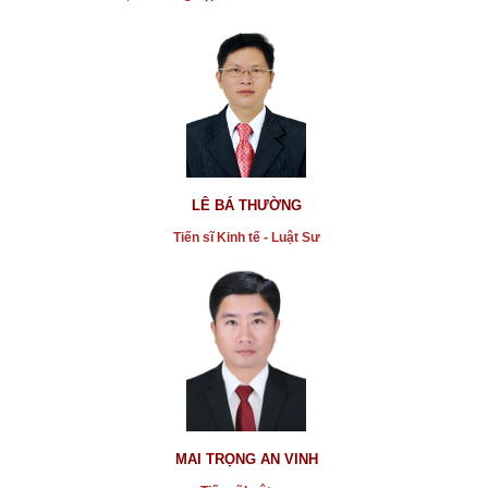
* Người sử dụng mạng xã hội làm giả cơ quan nhà
nước để thu gom sổ BHXH sẽ bị xử tội hình sự.
...xem chi tiết
* Mua đất bằng giấy tay vẫn có giá trị pháp lý nếu
LÊ BÁ THƯỜNG
...xem chi tiết
Tiến sĩ Kinh tế - Luật Sư
* vụ án giết và hiếp dâm bé gái 5 tuổi chết thảm thiết
...xem chi tiết
* vụ án Pharma bán thuốc giả đang xét xử, kêu oan,
bị ép cung
...xem chi tiết
* Hát Karaoke bằng loa kẹo kéo: Không dễ nói cấm
là cấm
MAI TRỌNG AN VINH