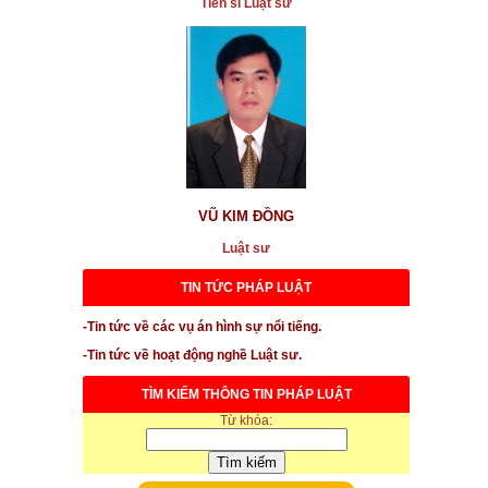
Tiến sĩ Luật sư
...xem chi tiết
* Lừa đảo giới thiệu việc làm Tết
...xem chi tiết
* Phân tích về tình hình thị trường chứng khoán tuần
qua
...xem chi tiết
* Khi lãi suất tiền gửi ngân hàng giảm, bất động sản
đang giá ảo thì đầu tư chứng khoán là kênh hấp dẫn
VŨ KIM ĐỒNG
Luật sư
...xem chi tiết
TIN TỨC PHÁP LUẬT
* Vụ nhảy lầu tử vong tại TAND tỉnh Bình Phước: Có
thể kháng nghị giám đốc thẩm!
-Tin tức về các vụ án hình sự nổi tiếng.
...xem chi tiết
-Tin tức về hoạt động nghề Luật sư.
* Vụ ông Phước nhảy lầu tự tử chết ở toà án Bình
TÌM KIẾM THÔNG TIN PHÁP LUẬT
Phước
Từ khóa:
...xem chi tiết
* Góp ý sửa đổi, bổ sung một số vấn đề của Luật Xử
Lý Vi Phạm Hành Chính