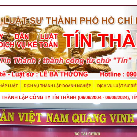
PHÁP LUẬT
DỊCH VỤ THÀNH LẬP DOANH NGHIỆP
DỊCH VỤ LUẬT SƯ RI
NH LẬP CÔNG TY TÍN THÀNH (09/08/2004 - 09/08/2024), TÍN