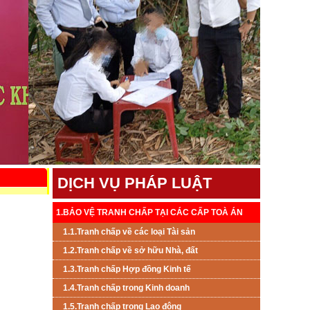
DỊCH VỤ PHÁP LUẬT
1.BẢO VỆ TRANH CHẤP TẠI CÁC CẤP TOÀ ÁN
1.1.Tranh chấp về các loại Tài sản
1.2.Tranh chấp về sở hữu Nhà, đất
1.3.Tranh chấp Hợp đồng Kinh tế
1.4.Tranh chấp trong Kinh doanh
1.5.Tranh chấp trong Lao đông