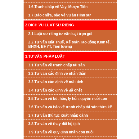
1.6.Tranh chấp về Vay, Mượn Tiền
1.7.Bào chữa, bảo vệ vụ án Hình sự
2.DỊCH VỤ LUẬT SƯ RIÊNG
2.1.Luật sư riêng tư vấn luật trọn gói
2.2.Tư vấn luật Thuế, Kế toán, lao động Kinh tế,
BHXH, BHYT, Tiền lương
3.TƯ VẤN PHÁP LUẬT
3.1.Tư vấn về tranh chấp tài sản
3.2.Tư vấn xác định về nhân thân
3.3.Tư vấn xác định về mất tích
3.4.Tư vấn xác định về đã chết
3.5.Tư vấn về kết hôn, ly hôn, quyền nuôi con
3.6.Tư vấn và bảo vệ tranh chấp tài sản thừa kế
3.7.Tư vấn thủ tục xuất nhập cảnh
3.8.Tư vấn về thay đổi hộ tịch
3.9.Tư vấn về quy định nhân con nuôi