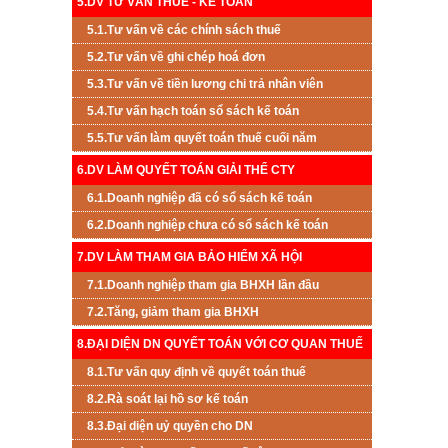
5.DV TƯ VẤN THUẾ - KẾ TOÁN
5.1.Tư vấn về các chính sách thuế
5.2.Tư vấn về ghi chép hoá đơn
5.3.Tư vấn về tiền lương chi trả nhân viên
5.4.Tư vấn hạch toán sổ sách kế toán
5.5.Tư vấn làm quyết toán thuế cuối năm
6.DV LÀM QUYẾT TOÁN GIẢI THỂ CTY
6.1.Doanh nghiệp đã có sổ sách kế toán
6.2.Doanh nghiệp chưa có sổ sách kế toán
7.DV LÀM THAM GIA BẢO HIỂM XÃ HỘI
7.1.Doanh nghiệp tham gia BHXH lần đầu
7.2.Tăng, giảm tham gia BHXH
8.ĐẠI DIỆN DN QUYẾT TOÁN VỚI CƠ QUAN THUẾ
8.1.Tư vấn quy định về quyết toán thuế
8.2.Rà soát lại hồ sơ kế toán
8.3.Đại diện uỷ quyền cho DN