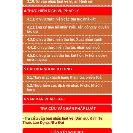
3.10.Tư vấn pháp luật về vụ án Hình sự
4.THỰC HIỆN DỊCH VỤ PHÁP LÝ
4.1.Dịch vụ thực hiện các thủ tục nhà đất
4.2.Đăng ký bảo hộ nhãn hiệu, tên công ty, quyền
tác giả
4.3.Dịch vụ thực hiện thủ tục Xuất nhập cảnh
4.4..Dịch vụ thực hiện thủ tục nhận con nuôi
4.5.Dịch vụ tư vấn thủ tục kết hôn, ly hôn người
nước ngoài
5.ĐẠI DIỆN NGOÀI TỐ TỤNG
5.1.Thay mặt khách hang tham gia phiên Toà
5.2.Thực hiện các dịch vụ pháp lý cho khách
hàng
6.VĂN BẢN PHÁP LUẬT
TRA CỨU VĂN BẢN PHÁP LUẬT
- Tra cứu văn bản pháp luật về: Dân sự, Kinh Tế,
Thuế, Lao Động, Nhà Đất
LIÊN KẾT WEBSITE