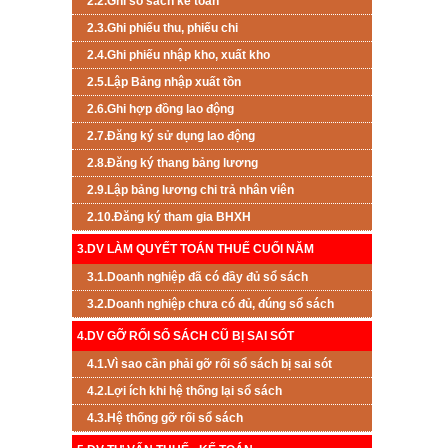
2.2.Ghi sổ sách kế toán
2.3.Ghi phiếu thu, phiếu chi
2.4.Ghi phiếu nhập kho, xuất kho
2.5.Lập Bảng nhập xuất tồn
2.6.Ghi hợp đồng lao động
2.7.Đăng ký sử dụng lao động
2.8.Đăng ký thang bảng lương
2.9.Lập bảng lương chi trả nhân viên
2.10.Đăng ký tham gia BHXH
3.DV LÀM QUYẾT TOÁN THUẾ CUỐI NĂM
3.1.Doanh nghiệp đã có đầy đủ sổ sách
3.2.Doanh nghiệp chưa có đủ, đúng sổ sách
4.DV GỠ RỐI SỔ SÁCH CŨ BỊ SAI SÓT
4.1.Vì sao cần phải gỡ rối sổ sách bị sai sót
4.2.Lợi ích khi hệ thống lại sổ sách
4.3.Hệ thống gỡ rối sổ sách