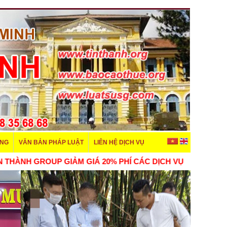
ÊNG
VĂN BẢN PHÁP LUẬT
LIÊN HỆ DỊCH VỤ
 THÀNH GROUP GIẢM GIÁ 20% PHÍ CÁC DỊCH VỤ