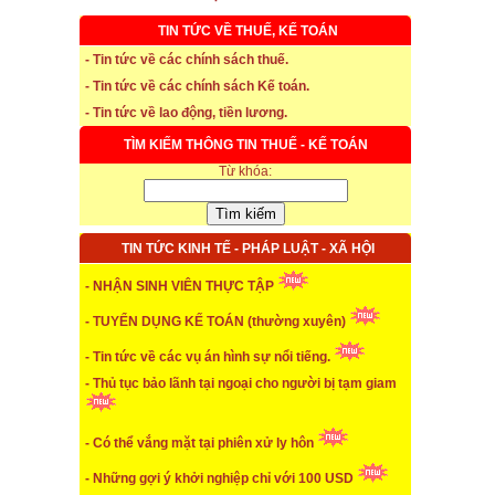
TIN TỨC VỀ THUẾ, KẾ TOÁN
- Tin tức về các chính sách thuế.
- Tin tức về các chính sách Kế toán.
* Thời hạn đăng ký bảo hiểm thất nghiệp
- Tin tức về lao động, tiền lương.
TÌM KIẾM THÔNG TIN THUẾ - KẾ TOÁN
...xem chi tiết
Từ khóa:
* Thời hiệu xử phạt trong xây dựng
...xem chi tiết
TIN TỨC KINH TẾ - PHÁP LUẬT - XÃ HỘI
* NHẬN SINH VIÊN THỰC TẬP
- NHẬN SINH VIÊN THỰC TẬP
...xem chi tiết
- TUYỂN DỤNG KẾ TOÁN (thường xuyên)
* ĐÀO TẠO KẾ TOÁN THỰC HÀNH
- Tin tức về các vụ án hình sự nổi tiếng.
- Thủ tục bảo lãnh tại ngoại cho người bị tạm giam
...xem chi tiết
* TUYỂN DỤNG KẾ TOÁN (thường xuyên)
- Có thể vắng mặt tại phiên xử ly hôn
...xem chi tiết
- Những gợi ý khởi nghiệp chỉ với 100 USD