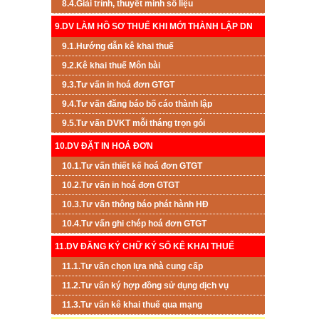
8.4.Giải trình, thuyết minh số liệu
9.DV LÀM HỒ SƠ THUẾ KHI MỚI THÀNH LẬP DN
9.1.Hướng dẫn kê khai thuế
9.2.Kê khai thuế Môn bài
9.3.Tư vấn in hoá đơn GTGT
9.4.Tư vấn đăng báo bố cáo thành lập
9.5.Tư vấn DVKT mỗi tháng trọn gói
10.DV ĐẶT IN HOÁ ĐƠN
10.1.Tư vấn thiết kế hoá đơn GTGT
10.2.Tư vấn in hoá đơn GTGT
10.3.Tư vấn thông báo phát hành HĐ
10.4.Tư vấn ghi chép hoá đơn GTGT
11.DV ĐĂNG KÝ CHỮ KÝ SỐ KÊ KHAI THUẾ
11.1.Tư vấn chọn lựa nhà cung cấp
11.2.Tư vấn ký hợp đồng sử dụng dịch vụ
11.3.Tư vấn kê khai thuế qua mạng