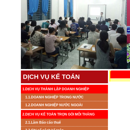
DỊCH VỤ KẾ TOÁN
1.DỊCH VỤ THÀNH LẬP DOANH NGHIỆP
1.1.DOANH NGHIỆP TRONG NƯỚC
1.2.DOANH NGHIỆP NƯỚC NGOÀI
2.DỊCH VỤ KẾ TOÁN TRỌN GÓI MỖI THÁNG
2.1.Làm Báo cáo thuế