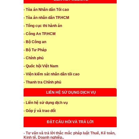
- Tòa án Nhân dân Tối cao
- Tòa án nhân dân TP.HCM
- Tổng cục thi hành án
- Công An TP.HCM
- Bộ Công an
- Bộ Tư Pháp
- Chính phủ
- Quốc hội Việt Nam
- Viện kiểm sát nhân dân tối cao
- Thanh tra Chính phủ
LIÊN HỆ SỬ DỤNG DỊCH VỤ
- Liên hệ sử dụng dịch vụ
- Góp ý và trao đổi
ĐẶT CÂU HỎI VÀ TRẢ LỜI
- Tư vấn và trả lời thắc mắc pháp luật Thuế, Kế toán,
Kinh tế, Doanh nghiệp..