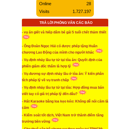
Online
28
Visits
1.727.197
...xem chi tiết
* Vụ định nhảy lầu tự tử tại tòa án: Quyết định của
TRẢ LỜI PHỎNG VẤN CÁC BÁO
phiên giám đốc thẩm là hợp lý
- vụ án giết và hiếp dâm bé gái 5 tuổi chết thảm thiết
...xem chi tiết
* Mua nhầm dự án ảo vì nghe những lời quảng cáo
- Ông Đoàn Ngọc Hải có được phép tặng Huân
có cánh và hám lợi nhiều
chương Lao Động của mình cho người khác
...xem chi tiết
- Vụ định nhảy lầu tự tử tại tòa án: Quyết định của
phiên giám đốc thẩm là hợp lý
* Phó Chi cục Hải quan khi gây tai nạn giao thông
vừa có nồng độ cồn lại còn bỏ chạy khỏi hiện trường
- Vụ đương sự định nhảy lầu ở tòa án: Ý kiến phân
tích pháp lý về vụ tranh chấp
...xem chi tiết
- Vụ định nhảy lầu tự tử tại tòa: Hợp đồng mua bán
* Chúng ta lái xe gắn máy có phải mua bảo hiểm
viết tay có giá trị pháp lý đến đâu?
không
- Hát Karaoke bằng loa kẹo kéo: Không dễ nói cấm là
...xem chi tiết
cấm
- Kiểm soát tốt dịch, Việt Nam trở thành điểm tăng
* Mua nhầm dự án ảo vì nghe những lời quảng cáo
có cánh và hám lợi nhiều
trưởng bền vững