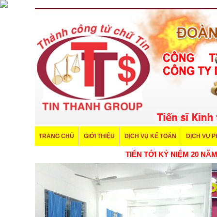
TRANG CHỦ
GIỚI THIỆU
DỊCH VỤ KẾ TOÁN
DỊCH VỤ 
TIẾN TỚI KỶ NIỆM 20 NĂM THÀ