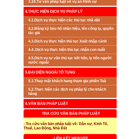
3.10.Tư vấn pháp luật về vụ án Hình sự
4.THỰC HIỆN DỊCH VỤ PHÁP LÝ
4.1.Dịch vụ thực hiện các thủ tục nhà đất
4.2.Đăng ký bảo hộ nhãn hiệu, tên công ty, quyền
tác giả
4.3.Dịch vụ thực hiện thủ tục Xuất nhập cảnh
4.4..Dịch vụ thực hiện thủ tục nhận con nuôi
4.5.Dịch vụ tư vấn thủ tục kết hôn, ly hôn người
nước ngoài
5.ĐẠI DIỆN NGOÀI TỐ TỤNG
5.1.Thay mặt khách hang tham gia phiên Toà
5.2.Thực hiện các dịch vụ pháp lý cho khách
hàng
6.VĂN BẢN PHÁP LUẬT
TRA CỨU VĂN BẢN PHÁP LUẬT
- Tra cứu văn bản pháp luật về: Dân sự, Kinh Tế,
Thuế, Lao Động, Nhà Đất
LIÊN KẾT WEBSITE