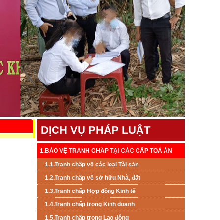
DỊCH VỤ PHÁP LUẬT
1.BẢO VỆ TRANH CHẤP TẠI CÁC CẤP TOÀ ÁN
1.1.Tranh chấp về các loại Tài sản
1.2.Tranh chấp về sở hữu Nhà, đất
1.3.Tranh chấp Hợp đồng Kinh tế
1.4.Tranh chấp trong Kinh doanh
1.5.Tranh chấp trong Lao đông