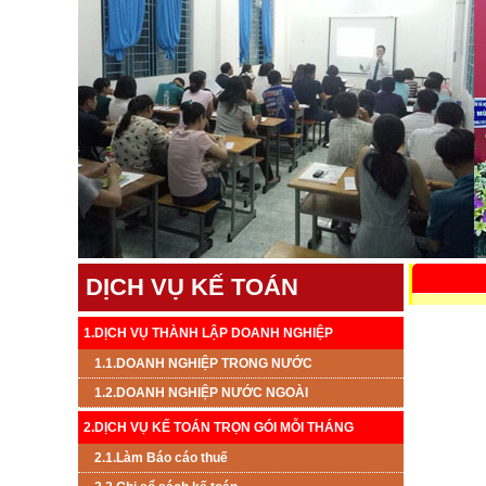
DỊCH VỤ KẾ TOÁN
1.DỊCH VỤ THÀNH LẬP DOANH NGHIỆP
1.1.DOANH NGHIỆP TRONG NƯỚC
1.2.DOANH NGHIỆP NƯỚC NGOÀI
2.DỊCH VỤ KẾ TOÁN TRỌN GÓI MỖI THÁNG
2.1.Làm Báo cáo thuế