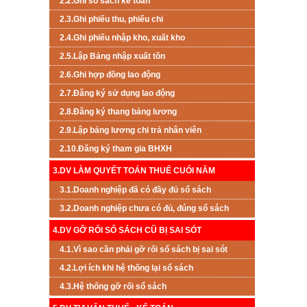
2.2.Ghi sổ sách kế toán
2.3.Ghi phiếu thu, phiếu chi
2.4.Ghi phiếu nhập kho, xuất kho
2.5.Lập Bảng nhập xuất tồn
2.6.Ghi hợp đồng lao động
2.7.Đăng ký sử dụng lao động
2.8.Đăng ký thang bảng lương
2.9.Lập bảng lương chi trả nhân viên
2.10.Đăng ký tham gia BHXH
3.DV LÀM QUYẾT TOÁN THUẾ CUỐI NĂM
3.1.Doanh nghiệp đã có đầy đủ sổ sách
3.2.Doanh nghiệp chưa có đủ, đúng sổ sách
4.DV GỠ RỐI SỔ SÁCH CŨ BỊ SAI SÓT
4.1.Vì sao cần phải gỡ rối sổ sách bị sai sót
4.2.Lợi ích khi hệ thống lại sổ sách
4.3.Hệ thống gỡ rối sổ sách