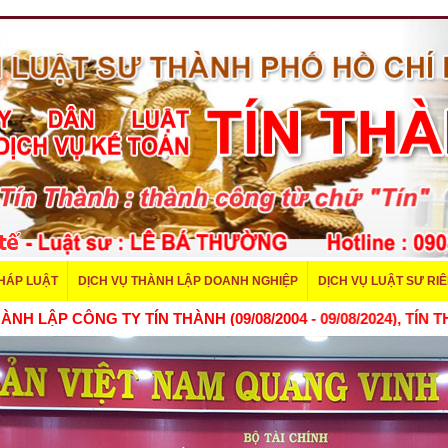
PHÁP LUẬT
DỊCH VỤ THÀNH LẬP DOANH NGHIỆP
DỊCH VỤ LUẬT SƯ RI
THÀNH LẬP CÔNG TY TÍN THÀNH (09/08/2004 - 09/08/2024), 