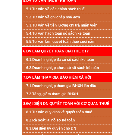
5.DV TƯ VẤN THUẾ - KẾ TOÁN
5.1.Tư vấn về các chính sách thuế
5.2.Tư vấn về ghi chép hoá đơn
5.3.Tư vấn về tiền lương chi trả nhân viên
5.4.Tư vấn hạch toán sổ sách kế toán
5.5.Tư vấn làm quyết toán thuế cuối năm
6.DV LÀM QUYẾT TOÁN GIẢI THỂ CTY
6.1.Doanh nghiệp đã có sổ sách kế toán
6.2.Doanh nghiệp chưa có sổ sách kế toán
7.DV LÀM THAM GIA BẢO HIỂM XÃ HỘI
7.1.Doanh nghiệp tham gia BHXH lần đầu
7.2.Tăng, giảm tham gia BHXH
8.ĐẠI DIỆN DN QUYẾT TOÁN VỚI CƠ QUAN THUẾ
8.1.Tư vấn quy định về quyết toán thuế
8.2.Rà soát lại hồ sơ kế toán
8.3.Đại diện uỷ quyền cho DN