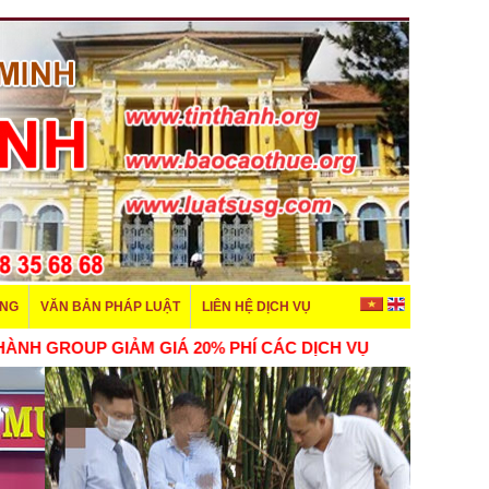
ÊNG
VĂN BẢN PHÁP LUẬT
LIÊN HỆ DỊCH VỤ
TÍN THÀNH GROUP GIẢM GIÁ 20% PHÍ CÁC DỊCH VỤ