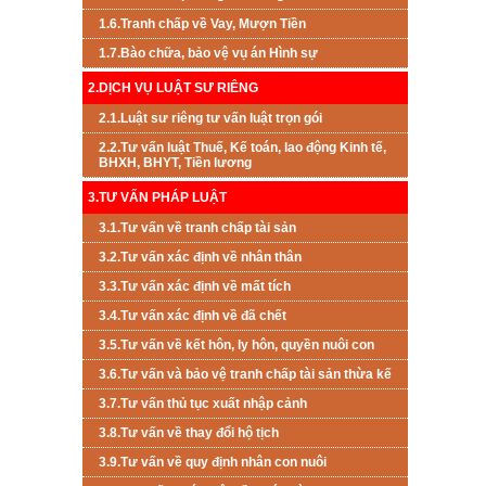
1.6.Tranh chấp về Vay, Mượn Tiền
1.7.Bào chữa, bảo vệ vụ án Hình sự
2.DỊCH VỤ LUẬT SƯ RIÊNG
2.1.Luật sư riêng tư vấn luật trọn gói
2.2.Tư vấn luật Thuế, Kế toán, lao động Kinh tế,
BHXH, BHYT, Tiền lương
3.TƯ VẤN PHÁP LUẬT
3.1.Tư vấn về tranh chấp tài sản
3.2.Tư vấn xác định về nhân thân
3.3.Tư vấn xác định về mất tích
3.4.Tư vấn xác định về đã chết
3.5.Tư vấn về kết hôn, ly hôn, quyền nuôi con
3.6.Tư vấn và bảo vệ tranh chấp tài sản thừa kế
3.7.Tư vấn thủ tục xuất nhập cảnh
3.8.Tư vấn về thay đổi hộ tịch
3.9.Tư vấn về quy định nhân con nuôi