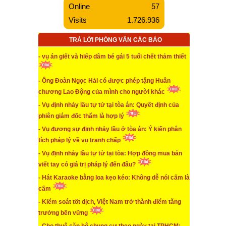
Online
57
...xem chi tiết
Visits
1.726.936
* Vụ CSGT Tân Sơn Nhất bị tố đòi tiền
TRẢ LỜI PHỎNG VẤN CÁC BÁO
...xem chi tiết
* Ông Đoàn Ngọc Hải có được phép tặng Huân
- vụ án giết và hiếp dâm bé gái 5 tuổi chết thảm thiết
chương Lao Động của mình cho người khác
- Ông Đoàn Ngọc Hải có được phép tặng Huân
...xem chi tiết
chương Lao Động của mình cho người khác
* Mua nhầm dự án ảo vì nghe những lời quảng cáo
- Vụ định nhảy lầu tự tử tại tòa án: Quyết định của
có cánh và hám lợi nhiều
phiên giám đốc thẩm là hợp lý
...xem chi tiết
- Vụ đương sự định nhảy lầu ở tòa án: Ý kiến phân
* Hành vi không đeo khẩu trang nơi công cộng sẽ bị
tích pháp lý về vụ tranh chấp
kết xuất camera kiểm tra và xử phạt
- Vụ định nhảy lầu tự tử tại tòa: Hợp đồng mua bán
viết tay có giá trị pháp lý đến đâu?
...xem chi tiết
- Hát Karaoke bằng loa kẹo kéo: Không dễ nói cấm là
* Người nhận tội thay trong các vụ án hình sự
cấm
- Kiểm soát tốt dịch, Việt Nam trở thành điểm tăng
...xem chi tiết
trưởng bền vững
* Góp ý sửa đổi, bổ sung một số vấn đề của Luật Xử
Lý Vi Phạm Hành Chính