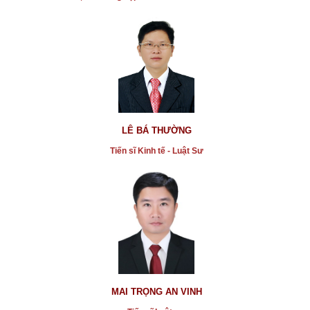
* Lừa đảo mua bán cùng một căn hộ cho nhiều khách
hàng
...xem chi tiết
* Bất động sản là miếng bánh ngon
LÊ BÁ THƯỜNG
Tiến sĩ Kinh tế - Luật Sư
...xem chi tiết
* Vụ án tạt axit hủy hoại đời thiếu nữ ở Đồng Nai
...xem chi tiết
* Vụ ông Phước nhảy lầu tự tử chết ở toà án Bình
Phước
...xem chi tiết
* Bị đơn định nhảy lầu tự tử tại tòa do bị xử thua vì
mua đất bằng giấy tay
MAI TRỌNG AN VINH