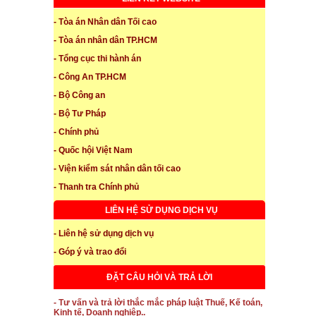
- Tòa án Nhân dân Tối cao
- Tòa án nhân dân TP.HCM
- Tổng cục thi hành án
- Công An TP.HCM
- Bộ Công an
- Bộ Tư Pháp
- Chính phủ
- Quốc hội Việt Nam
- Viện kiểm sát nhân dân tối cao
- Thanh tra Chính phủ
LIÊN HỆ SỬ DỤNG DỊCH VỤ
- Liên hệ sử dụng dịch vụ
- Góp ý và trao đổi
ĐẶT CÂU HỎI VÀ TRẢ LỜI
- Tư vấn và trả lời thắc mắc pháp luật Thuế, Kế toán,
Kinh tế, Doanh nghiệp..