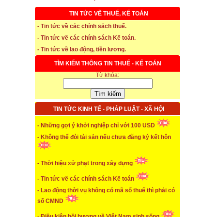
TIN TỨC VỀ THUẾ, KẾ TOÁN
- Tin tức về các chính sách thuế.
* Thời hạn đăng ký bảo hiểm thất nghiệp
- Tin tức về các chính sách Kế toán.
- Tin tức về lao động, tiền lương.
...xem chi tiết
TÌM KIẾM THÔNG TIN THUẾ - KẾ TOÁN
* Thời hiệu xử phạt trong xây dựng
Từ khóa:
...xem chi tiết
* NHẬN SINH VIÊN THỰC TẬP
TIN TỨC KINH TẾ - PHÁP LUẬT - XÃ HỘI
...xem chi tiết
- Những gợi ý khởi nghiệp chỉ với 100 USD
- Không thể đòi tài sản nếu chưa đăng ký kết hôn
* ĐÀO TẠO KẾ TOÁN THỰC HÀNH
...xem chi tiết
- Thời hiệu xử phạt trong xây dựng
* TUYỂN DỤNG KẾ TOÁN (thường xuyên)
- Tin tức về các chính sách Kế toán
- Lao động thời vụ không có mã số thuế thì phải có
...xem chi tiết
số CMND
* Cách chọn màu phù hợp theo phong thuỷ
- Điều kiện hồi hương về Việt Nam sinh sống