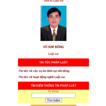
Tiến sĩ Luật sư
...xem chi tiết
* Vụ đương sự định nhảy lầu ở tòa án: Ý kiến phân
tích pháp lý về vụ tranh chấp
...xem chi tiết
* Làm sao để hạn chế tai nạn giao thông đối với học
sinh
...xem chi tiết
VŨ KIM ĐỒNG
* Bị xử lý hành chính, hình sự việc cố ý tiết lộ thông
tin người khác
Luật sư
...xem chi tiết
TIN TỨC PHÁP LUẬT
* Chủ tịch UBND Q4 bị kiện ra tòa
-Tin tức về các vụ án hình sự nổi tiếng.
...xem chi tiết
-Tin tức về hoạt động nghề Luật sư.
* Vi phạm của Vinafood2 về 6.000m2
TÌM KIẾM THÔNG TIN PHÁP LUẬT
Từ khóa:
...xem chi tiết
* Những rủi ro lướt sóng mua bán bất động sản