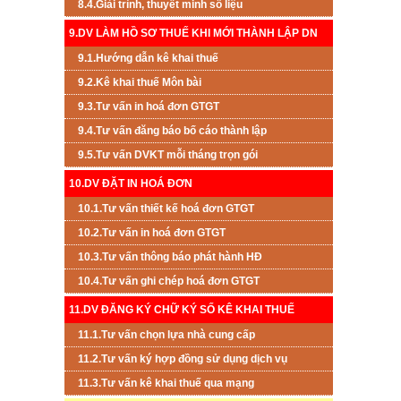
8.4.Giải trình, thuyết minh số liệu
9.DV LÀM HỒ SƠ THUẾ KHI MỚI THÀNH LẬP DN
9.1.Hướng dẫn kê khai thuế
9.2.Kê khai thuế Môn bài
9.3.Tư vấn in hoá đơn GTGT
9.4.Tư vấn đăng báo bố cáo thành lập
9.5.Tư vấn DVKT mỗi tháng trọn gói
10.DV ĐẶT IN HOÁ ĐƠN
10.1.Tư vấn thiết kế hoá đơn GTGT
10.2.Tư vấn in hoá đơn GTGT
10.3.Tư vấn thông báo phát hành HĐ
10.4.Tư vấn ghi chép hoá đơn GTGT
11.DV ĐĂNG KÝ CHỮ KÝ SỐ KÊ KHAI THUẾ
11.1.Tư vấn chọn lựa nhà cung cấp
11.2.Tư vấn ký hợp đồng sử dụng dịch vụ
11.3.Tư vấn kê khai thuế qua mạng