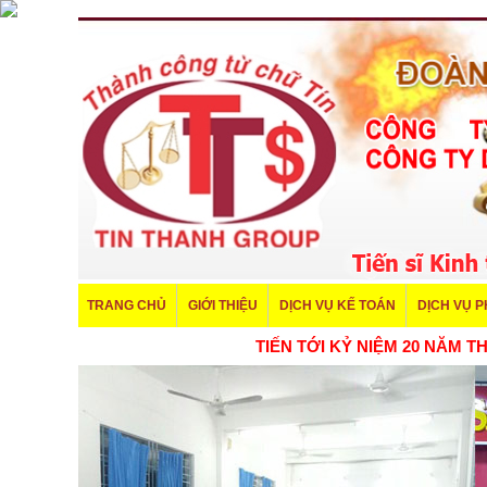
TRANG CHỦ
GIỚI THIỆU
DỊCH VỤ KẾ TOÁN
DỊCH VỤ 
TIẾN TỚI KỶ NIỆM 20 NĂM 