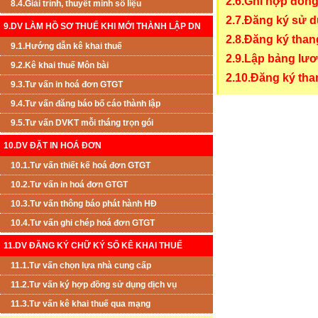
2.6.Ghi hợp đồng
8.4.Giải trình, thuyết minh số liệu
2.7.Đăng ký sử 
9.DV LÀM HỒ SƠ THUẾ KHI MỚI THÀNH LẬP DN
2.8.Đăng ký tha
9.1.Hướng dẫn kê khai thuế
2.9.Lập bảng lươ
9.2.Kê khai thuế Môn bài
2.10.Đăng ký th
9.3.Tư vấn in hoá đơn GTGT
9.4.Tư vấn đăng báo bố cáo thành lập
9.5.Tư vấn DVKT mỗi tháng trọn gói
10.DV ĐẶT IN HOÁ ĐƠN
10.1.Tư vấn thiết kế hoá đơn GTGT
10.2.Tư vấn in hoá đơn GTGT
10.3.Tư vấn thông báo phát hành HĐ
10.4.Tư vấn ghi chép hoá đơn GTGT
11.DV ĐĂNG KÝ CHỮ KÝ SỐ KÊ KHAI THUẾ
11.1.Tư vấn chọn lựa nhà cung cấp
11.2.Tư vấn ký hợp đồng sử dụng dịch vụ
11.3.Tư vấn kê khai thuế qua mạng