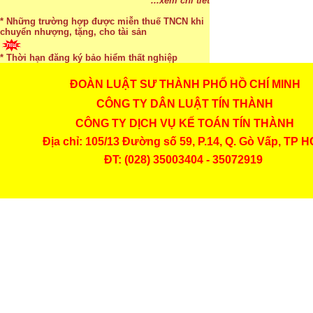
...xem chi tiết
* Những trường hợp được miễn thuế TNCN khi
chuyển nhượng, tặng, cho tài sản
* Thời hạn đăng ký bảo hiểm thất nghiệp
...xem chi tiết
ĐOÀN LUẬT SƯ THÀNH PHỐ HỒ CHÍ MINH
* Bị thất lạc và mất di chúc thì áp dụng thừa kế
...xem chi tiết
CÔNG TY DÂN LUẬT TÍN THÀNH
theo pháp luật
* Thời hiệu xử phạt trong xây dựng
CÔNG TY DỊCH VỤ KẾ TOÁN TÍN THÀNH
...xem chi tiết
Địa chỉ: 105/13 Đường số 59, P.14, Q. Gò Vấp, TP 
...xem chi tiết
ĐT: (028) 35003404 - 35072919
* NHẬN SINH VIÊN THỰC TẬP
...xem chi tiết
* ĐÀO TẠO KẾ TOÁN THỰC HÀNH
...xem chi tiết
* TUYỂN DỤNG KẾ TOÁN (thường xuyên)
...xem chi tiết