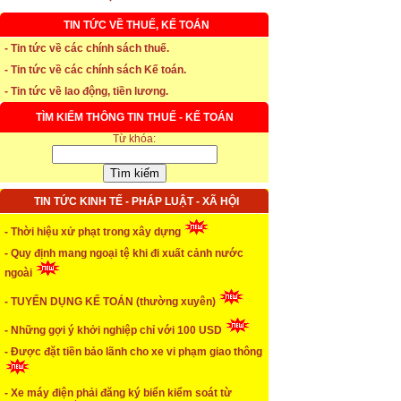
TIN TỨC VỀ THUẾ, KẾ TOÁN
- Tin tức về các chính sách thuế.
- Tin tức về các chính sách Kế toán.
- Tin tức về lao động, tiền lương.
TÌM KIẾM THÔNG TIN THUẾ - KẾ TOÁN
Từ khóa:
TIN TỨC KINH TẾ - PHÁP LUẬT - XÃ HỘI
- Thời hiệu xử phạt trong xây dựng
- Quy định mang ngoại tệ khi đi xuất cảnh nước
ngoài
- TUYỂN DỤNG KẾ TOÁN (thường xuyên)
- Những gợi ý khởi nghiệp chỉ với 100 USD
* Thời hạn đăng ký bảo hiểm thất nghiệp
- Được đặt tiền bảo lãnh cho xe vi phạm giao thông
...xem chi tiết
- Xe máy điện phải đăng ký biển kiểm soát từ
* Thời hiệu xử phạt trong xây dựng