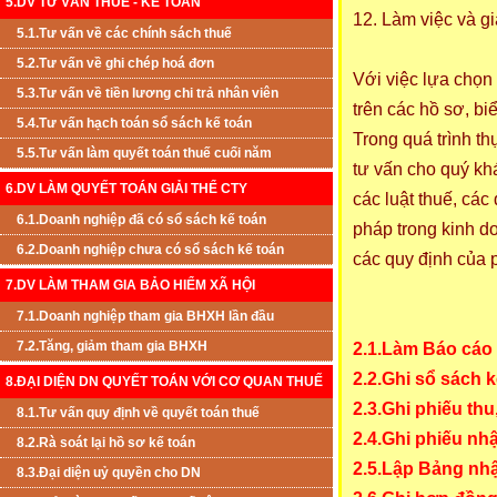
5.DV TƯ VẤN THUẾ - KẾ TOÁN
12. Làm việc và gi
5.1.Tư vấn về các chính sách thuế
5.2.Tư vấn về ghi chép hoá đơn
Với việc lựa chọn
5.3.Tư vấn về tiền lương chi trả nhân viên
trên các hồ sơ, bi
5.4.Tư vấn hạch toán sổ sách kế toán
Trong quá trình th
5.5.Tư vấn làm quyết toán thuế cuối năm
tư vấn cho quý kh
6.DV LÀM QUYẾT TOÁN GIẢI THỂ CTY
các luật thuế, các
6.1.Doanh nghiệp đã có sổ sách kế toán
pháp trong kinh d
6.2.Doanh nghiệp chưa có sổ sách kế toán
các quy định của p
7.DV LÀM THAM GIA BẢO HIỂM XÃ HỘI
7.1.Doanh nghiệp tham gia BHXH lần đầu
7.2.Tăng, giảm tham gia BHXH
2.1.Làm Báo cáo
2.2.Ghi sổ sách 
8.ĐẠI DIỆN DN QUYẾT TOÁN VỚI CƠ QUAN THUẾ
2.3.Ghi phiếu thu
8.1.Tư vấn quy định về quyết toán thuế
2.4.Ghi phiếu nh
8.2.Rà soát lại hồ sơ kế toán
2.5.Lập Bảng nhậ
8.3.Đại diện uỷ quyền cho DN