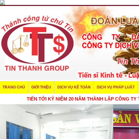
TRANG CHỦ
GIỚI THIỆU
DỊCH VỤ KẾ TOÁN
DỊCH VỤ PHÁP LUẬT
TIẾN TỚI KỶ NIỆM 20 NĂM THÀNH LẬP CÔNG TY TÍN TH