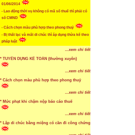
01/06/2014
- Lao động thời vụ không có mã số thuế thì phải có
...xem chi tiết
số CMND
* NHẬN SINH VIÊN THỰC TẬP
- Cách chọn màu phù hợp theo phong thuỷ
...xem chi tiết
- Bị thất lạc và mất di chúc thì áp dụng thừa kế theo
pháp luật
* ĐÀO TẠO KẾ TOÁN THỰC HÀNH
- Thời hạn đăng ký bảo hiểm thất nghiệp
...xem chi tiết
* TUYỂN DỤNG KẾ TOÁN (thường xuyên)
...xem chi tiết
* Cách chọn màu phù hợp theo phong thuỷ
...xem chi tiết
* Mức phạt khi chậm nộp báo cáo thuế
...xem chi tiết
* Lập di chúc bằng miệng có cần đi công chứng