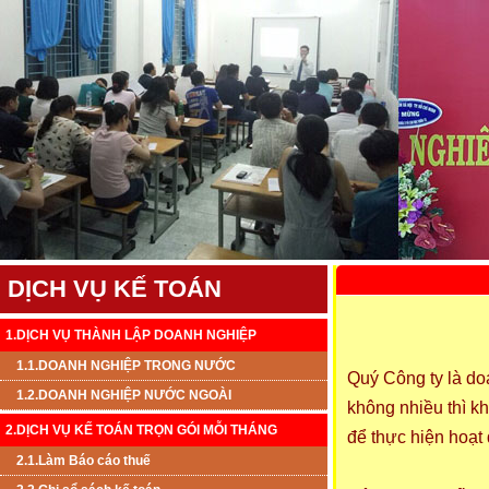
DỊCH VỤ KẾ TOÁN
1.DỊCH VỤ THÀNH LẬP DOANH NGHIỆP
1.1.DOANH NGHIỆP TRONG NƯỚC
Quý Công ty là do
1.2.DOANH NGHIỆP NƯỚC NGOÀI
không nhiều thì kh
2.DỊCH VỤ KẾ TOÁN TRỌN GÓI MỖI THÁNG
để thực hiện hoạt
2.1.Làm Báo cáo thuế