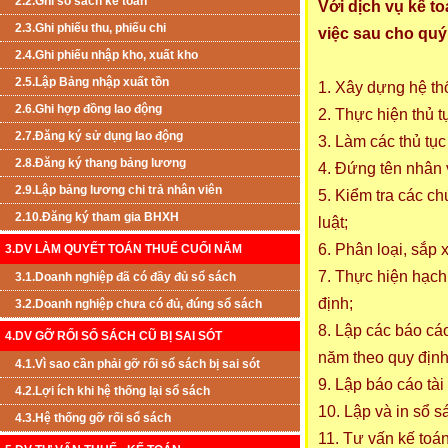
2.2.Ghi sổ sách kế toán
Với dịch vụ kế t
2.3.Ghi phiếu thu, phiếu chi
việc sau cho quý
2.4.Ghi phiếu nhập kho, xuất kho
2.5.Lập Bảng nhập xuất tồn
1. Xây dựng hệ th
2.6.Ghi hợp đồng lao động
2. Thực hiện thủ t
2.7.Đăng ký sử dụng lao động
3. Làm các thủ tụ
2.8.Đăng ký thang bảng lương
4. Đứng tên nhân 
2.9.Lập bảng lương chi trả nhân viên
5. Kiểm tra các c
2.10.Đăng ký tham gia BHXH
luật;
6. Phân loại, sắp 
3.DV LÀM QUYẾT TOÁN THUẾ CUỐI NĂM
7. Thực hiện hạch 
3.1.Doanh nghiệp đã có đầy đủ sổ sách
định;
3.2.Doanh nghiệp chưa có đủ, đúng sổ sách
8. Lập các báo cá
4.DV GỠ RỐI SỔ SÁCH CŨ BỊ SAI SÓT
năm theo quy định
4.1.Vì sao cần phải gỡ rối sổ sách bị sai sót
9. Lập báo cáo tài
4.2.Lợi ích khi hệ thống lại sổ sách
10. Lập và in sổ s
4.3.Hệ thống gỡ rối sổ sách
11. Tư vấn kế toá