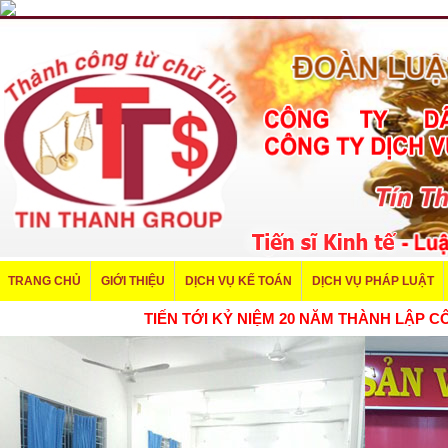
TRANG CHỦ
GIỚI THIỆU
DỊCH VỤ KẾ TOÁN
DỊCH VỤ PHÁP LUẬT
TIẾN TỚI KỶ NIỆM 20 NĂM THÀNH LẬ