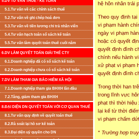
5.DV TƯ VẤN THUẾ - KẾ TOÁN
hệ hôn nhân trái p
5.1.Tư vấn về các chính sách thuế
Theo quy định tại
5.2.Tư vấn về ghi chép hoá đơn
vi phạm hành chín
5.3.Tư vấn về tiền lương chi trả nhân viên
ngày vi phạm hành
5.4.Tư vấn hạch toán sổ sách kế toán
hoặc có quyết địn
5.5.Tư vấn làm quyết toán thuế cuối năm
quyết định đình c
6.DV LÀM QUYẾT TOÁN GIẢI THỂ CTY
chính nếu hành vi
6.1.Doanh nghiệp đã có sổ sách kế toán
xử phạt vi phạm h
6.2.Doanh nghiệp chưa có sổ sách kế toán
quyết định đình ch
7.DV LÀM THAM GIA BẢO HIỂM XÃ HỘI
Trong thời hạn tr
7.1.Doanh nghiệp tham gia BHXH lần đầu
trong lĩnh vực hô
7.2.Tăng, giảm tham gia BHXH
phạt thì thời hiệ
8.ĐẠI DIỆN DN QUYẾT TOÁN VỚI CƠ QUAN THUẾ
lại kể từ thời đi
8.1.Tư vấn quy định về quyết toán thuế
vi phạm chấm dứt 
8.2.Rà soát lại hồ sơ kế toán
* Trường hợp tru
8.3.Đại diện uỷ quyền cho DN