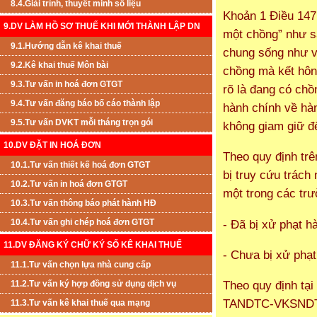
8.4.Giải trình, thuyết minh số liệu
Khoản 1 Điều 147 
9.DV LÀM HỒ SƠ THUẾ KHI MỚI THÀNH LẬP DN
một chồng” như s
9.1.Hướng dẫn kê khai thuế
chung sống như v
9.2.Kê khai thuế Môn bài
chồng mà kết hôn
9.3.Tư vấn in hoá đơn GTGT
rõ là đang có chồ
9.4.Tư vấn đăng báo bố cáo thành lập
hành chính về hàn
9.5.Tư vấn DVKT mỗi tháng trọn gói
không giam giữ đ
10.DV ĐẶT IN HOÁ ĐƠN
Theo quy định trê
10.1.Tư vấn thiết kế hoá đơn GTGT
bị truy cứu trách
10.2.Tư vấn in hoá đơn GTGT
một trong các tr
10.3.Tư vấn thông báo phát hành HĐ
- Đã bị xử phạt h
10.4.Tư vấn ghi chép hoá đơn GTGT
11.DV ĐĂNG KÝ CHỮ KÝ SỐ KÊ KHAI THUẾ
- Chưa bị xử phạ
11.1.Tư vấn chọn lựa nhà cung cấp
Theo quy định tạ
11.2.Tư vấn ký hợp đồng sử dụng dịch vụ
TANDTC-VKSNDTC t
11.3.Tư vấn kê khai thuế qua mạng