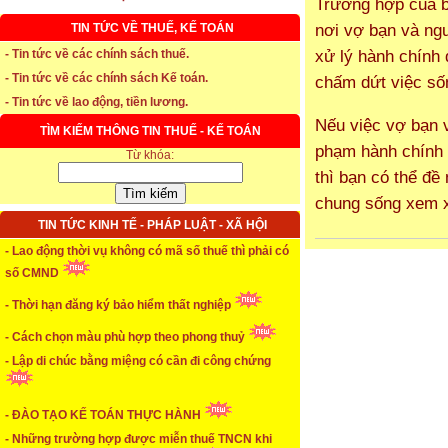
Trường hợp của b
nơi vợ bạn và ng
TIN TỨC VỀ THUẾ, KẾ TOÁN
* Thời hạn đăng ký bảo hiểm thất nghiệp
xử lý hành chính 
- Tin tức về các chính sách thuế.
- Tin tức về các chính sách Kế toán.
chấm dứt việc số
...xem chi tiết
- Tin tức về lao động, tiền lương.
* Thời hiệu xử phạt trong xây dựng
Nếu việc vợ bạn v
TÌM KIẾM THÔNG TIN THUẾ - KẾ TOÁN
phạm hành chính 
Từ khóa:
...xem chi tiết
thì bạn có thể đề
* NHẬN SINH VIÊN THỰC TẬP
chung sống xem x
TIN TỨC KINH TẾ - PHÁP LUẬT - XÃ HỘI
...xem chi tiết
- Lao động thời vụ không có mã số thuế thì phải có
* ĐÀO TẠO KẾ TOÁN THỰC HÀNH
số CMND
...xem chi tiết
- Thời hạn đăng ký bảo hiểm thất nghiệp
* TUYỂN DỤNG KẾ TOÁN (thường xuyên)
- Cách chọn màu phù hợp theo phong thuỷ
- Lập di chúc bằng miệng có cần đi công chứng
...xem chi tiết
* Cách chọn màu phù hợp theo phong thuỷ
- ĐÀO TẠO KẾ TOÁN THỰC HÀNH
- Những trường hợp được miễn thuế TNCN khi
...xem chi tiết