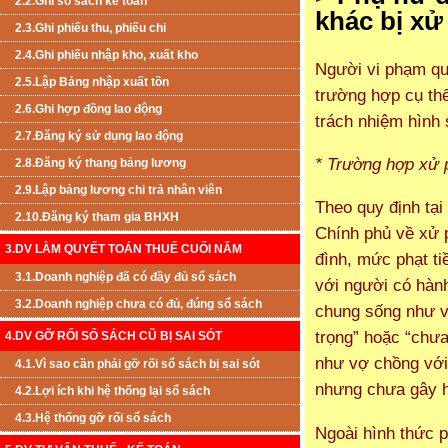
2.2.Ghi sổ sách kế toán
khác bị xử
2.3.Ghi phiếu thu, phiếu chi
2.4.Ghi phiếu nhập kho, xuất kho
Người vi phạm quy
2.5.Lập Bảng nhập xuất tồn
trường hợp cụ thể
2.6.Ghi hợp đồng lao động
trách nhiệm hình 
2.7.Đăng ký sử dụng lao động
* Trường hợp xử 
2.8.Đăng ký thang bảng lương
2.9.Lập bảng lương chi trả nhân viên
Theo quy định tạ
2.10.Đăng ký tham gia BHXH
Chính phủ về xử p
3.DV LÀM QUYẾT TOÁN THUẾ CUỐI NĂM
đình, mức phạt t
3.1.Doanh nghiệp đã có đầy đủ sổ sách
với người có hàn
3.2.Doanh nghiệp chưa có đủ, đúng sổ sách
chung sống như v
trọng” hoặc “chư
4.DV GỠ RỐI SỔ SÁCH CŨ BỊ SAI SÓT
như vợ chồng với
4.1.Vì sao cần phải gỡ rối sổ sách bị sai sót
nhưng chưa gây h
4.2.Lợi ích khi hệ thống lại sổ sách
4.3.Hệ thống gỡ rối sổ sách
Ngoài hình thức p