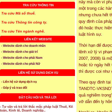
này mà còn vi ph
TRA CỨU THÔNG TIN
một trong các hàn
Tra cứu Mã số thuế.
nhưng chưa hết th
quy định của pháp
Tra cứu Thông tin công ty.
đó hoặc thực hiện
Tra cứu Tên ngành nghề.
luật hình sự.
LIÊN KẾT WEBSITE
Thời hạn để được 
- Website dành cho doanh nhân
lệnh xử lý vi ph
- Website dành cho giải trí
2007, 2008) là m
- Website dành cho phái Nam
- Website dành cho phái Nữ
hoặc từ ngày hết 
thì được coi như 
LIÊN HỆ SỬ DỤNG DỊCH VỤ
Theo quy định tạ
- Liên hệ sử dụng dịch vụ
TANDTC-VKSNDTC,
- Góp ý và trao đổi
quả nghiêm trọng”
ĐẶT CÂU HỎI VÀ TRẢ LỜI
vỡ dẫn đến ly hôn
- Tư vấn và trả lời thắc mắc pháp luật Thuế, Kế
toán, Kinh tế, Doanh nghiệp..