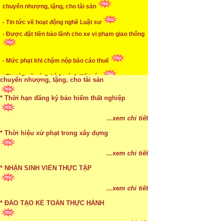
chuyển nhượng, tặng, cho tài sản
* Mức phạt khi chậm nộp báo cáo thuế
- Tin tức về hoạt động nghề Luật sư
...xem chi tiết
- Được đặt tiền bảo lãnh cho xe vi phạm giao thông
* Lập di chúc bằng miệng có cần đi công chứng
- Mức phạt khi chậm nộp báo cáo thuế
...xem chi tiết
- Tin tức về các chính sách Kế toán
* Những trường hợp được miễn thuế TNCN khi
chuyển nhượng, tặng, cho tài sản
* Thời hạn đăng ký bảo hiểm thất nghiệp
...xem chi tiết
* Bị thất lạc và mất di chúc thì áp dụng thừa kế
...xem chi tiết
theo pháp luật
* Thời hiệu xử phạt trong xây dựng
...xem chi tiết
...xem chi tiết
* NHẬN SINH VIÊN THỰC TẬP
...xem chi tiết
* ĐÀO TẠO KẾ TOÁN THỰC HÀNH