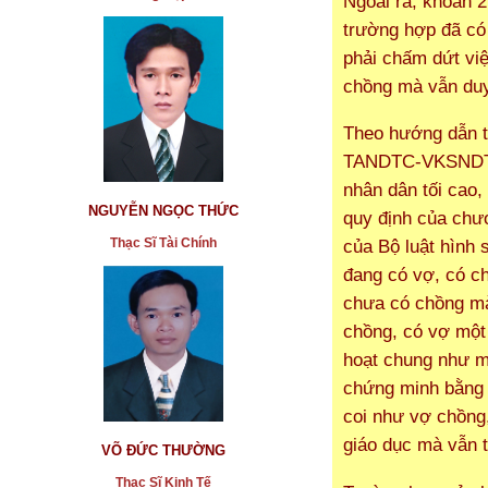
Ngoài ra, khoản 2
trường hợp đã có 
phải chấm dứt vi
chồng mà vẫn duy 
Theo hướng dẫn t
TANDTC-VKSNDTC 
nhân dân tối cao,
NGUYỄN NGỌC THỨC
quy định của chư
Thạc Sĩ Tài Chính
của Bộ luật hình
đang có vợ, có c
chưa có chồng mà
chồng, có vợ một
hoạt chung như m
chứng minh bằng 
coi như vợ chồng,
giáo dục mà vẫn ti
VÕ ĐỨC THƯỜNG
Thạc Sĩ Kinh Tế