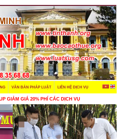
ÊNG
VĂN BẢN PHÁP LUẬT
LIÊN HỆ DỊCH VỤ
THÀNH GROUP GIẢM GIÁ 20% PHÍ CÁC DỊCH VỤ