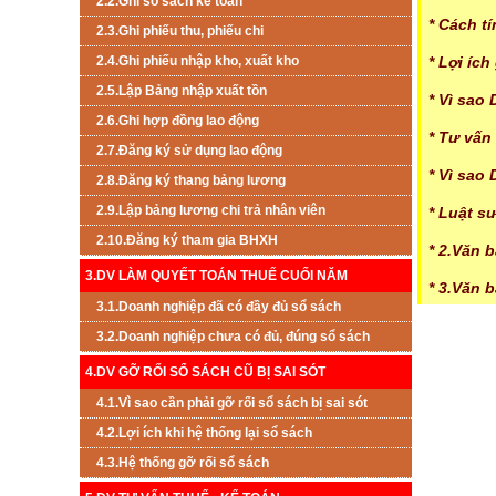
2.2.Ghi sổ sách kế toán
* Cách t
2.3.Ghi phiếu thu, phiếu chi
2.4.Ghi phiếu nhập kho, xuất kho
* Lợi ích
2.5.Lập Bảng nhập xuất tồn
* Vì sao
2.6.Ghi hợp đồng lao động
* Tư vấn
2.7.Đăng ký sử dụng lao động
* Vì sao
2.8.Đăng ký thang bảng lương
2.9.Lập bảng lương chi trả nhân viên
* Luật sư
2.10.Đăng ký tham gia BHXH
* 2.Văn 
3.DV LÀM QUYẾT TOÁN THUẾ CUỐI NĂM
* 3.Văn 
3.1.Doanh nghiệp đã có đầy đủ sổ sách
3.2.Doanh nghiệp chưa có đủ, đúng sổ sách
4.DV GỠ RỐI SỔ SÁCH CŨ BỊ SAI SÓT
4.1.Vì sao cần phải gỡ rối sổ sách bị sai sót
4.2.Lợi ích khi hệ thống lại sổ sách
4.3.Hệ thống gỡ rối sổ sách