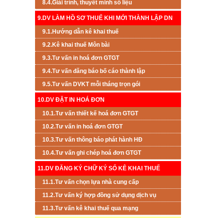
8.4.Giải trình, thuyết minh số liệu
9.DV LÀM HỒ SƠ THUẾ KHI MỚI THÀNH LẬP DN
9.1.Hướng dẫn kê khai thuế
9.2.Kê khai thuế Môn bài
9.3.Tư vấn in hoá đơn GTGT
9.4.Tư vấn đăng báo bố cáo thành lập
9.5.Tư vấn DVKT mỗi tháng trọn gói
10.DV ĐẶT IN HOÁ ĐƠN
10.1.Tư vấn thiết kế hoá đơn GTGT
10.2.Tư vấn in hoá đơn GTGT
10.3.Tư vấn thông báo phát hành HĐ
10.4.Tư vấn ghi chép hoá đơn GTGT
11.DV ĐĂNG KÝ CHỮ KÝ SỐ KÊ KHAI THUẾ
11.1.Tư vấn chọn lựa nhà cung cấp
11.2.Tư vấn ký hợp đồng sử dụng dịch vụ
11.3.Tư vấn kê khai thuế qua mạng