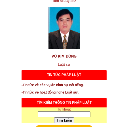
...xem chi tiết
Tiến sĩ Luật sư
* Vụ CSGT Tân Sơn Nhất bị tố đòi tiền
...xem chi tiết
* Tiếp tục trả lời phỏng vấn về vụ án Pharma khi xuất
hiện tình tiết mới
...xem chi tiết
* Bộ TN&MT yêu cầu đẩy nhanh thu hồi xe máy cũ
VŨ KIM ĐỒNG
...xem chi tiết
Luật sư
* TAND cấp cao hủy 2 bản án sơ thẩm và phúc thẩm
vụ “đương sự định nhảy lầu”
TIN TỨC PHÁP LUẬT
-Tin tức về các vụ án hình sự nổi tiếng.
...xem chi tiết
-Tin tức về hoạt động nghề Luật sư.
* Đơn giản hoá thủ tục hành chính trong thời gian
đầu lập thành phố Thủ Đức
TÌM KIẾM THÔNG TIN PHÁP LUẬT
Từ khóa:
...xem chi tiết
* Mua nhầm dự án ảo vì nghe những lời quảng cáo
có cánh và hám lợi nhiều