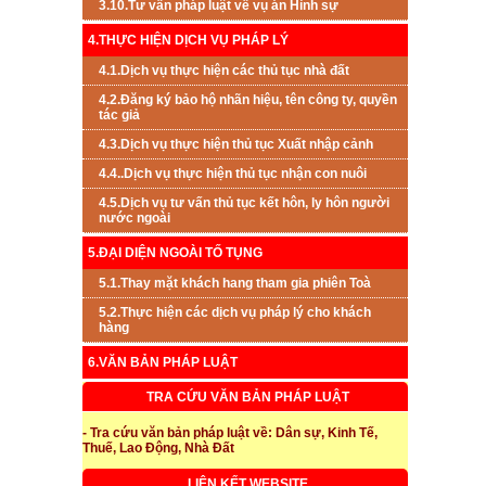
3.10.Tư vấn pháp luật về vụ án Hình sự
4.THỰC HIỆN DỊCH VỤ PHÁP LÝ
4.1.Dịch vụ thực hiện các thủ tục nhà đất
4.2.Đăng ký bảo hộ nhãn hiệu, tên công ty, quyền
tác giả
4.3.Dịch vụ thực hiện thủ tục Xuất nhập cảnh
4.4..Dịch vụ thực hiện thủ tục nhận con nuôi
4.5.Dịch vụ tư vấn thủ tục kết hôn, ly hôn người
nước ngoài
5.ĐẠI DIỆN NGOÀI TỐ TỤNG
5.1.Thay mặt khách hang tham gia phiên Toà
5.2.Thực hiện các dịch vụ pháp lý cho khách
hàng
6.VĂN BẢN PHÁP LUẬT
TRA CỨU VĂN BẢN PHÁP LUẬT
- Tra cứu văn bản pháp luật về: Dân sự, Kinh Tế,
Thuế, Lao Động, Nhà Đất
LIÊN KẾT WEBSITE