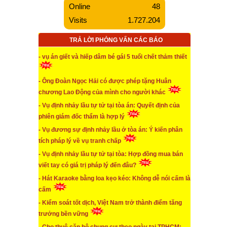
Online
48
...xem chi tiết
Visits
1.727.204
* Phó Chi cục Hải quan khi gây tai nạn giao thông
vừa có nồng độ cồn lại còn bỏ chạy khỏi hiện trường
TRẢ LỜI PHỎNG VẤN CÁC BÁO
...xem chi tiết
- vụ án giết và hiếp dâm bé gái 5 tuổi chết thảm thiết
* Vụ nhảy lầu tử vong tại TAND tỉnh Bình Phước: Có
thể kháng nghị giám đốc thẩm!
- Ông Đoàn Ngọc Hải có được phép tặng Huân
chương Lao Động của mình cho người khác
...xem chi tiết
- Vụ định nhảy lầu tự tử tại tòa án: Quyết định của
* Không phải cứ mua bảo hiểm TNDS đều sẽ được
phiên giám đốc thẩm là hợp lý
bồi thường khi gây tai nạn
- Vụ đương sự định nhảy lầu ở tòa án: Ý kiến phân
...xem chi tiết
tích pháp lý về vụ tranh chấp
* Góp một số ý kiến cho dự thảo Luật Bảo Vệ Môi
- Vụ định nhảy lầu tự tử tại tòa: Hợp đồng mua bán
Trường
viết tay có giá trị pháp lý đến đâu?
- Hát Karaoke bằng loa kẹo kéo: Không dễ nói cấm là
...xem chi tiết
cấm
* Mua đất bằng giấy tay vẫn có giá trị pháp lý nếu
- Kiểm soát tốt dịch, Việt Nam trở thành điểm tăng
trưởng bền vững
...xem chi tiết