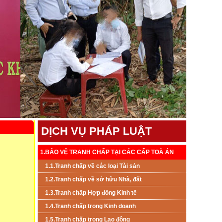
DỊCH VỤ PHÁP LUẬT
1.BẢO VỆ TRANH CHẤP TẠI CÁC CẤP TOÀ ÁN
1.1.Tranh chấp về các loại Tài sản
1.2.Tranh chấp về sở hữu Nhà, đất
1.3.Tranh chấp Hợp đồng Kinh tế
1.4.Tranh chấp trong Kinh doanh
1.5.Tranh chấp trong Lao đông