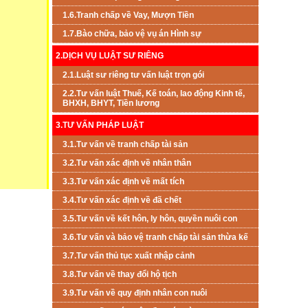
1.6.Tranh chấp về Vay, Mượn Tiền
1.7.Bào chữa, bảo vệ vụ án Hình sự
2.DỊCH VỤ LUẬT SƯ RIÊNG
2.1.Luật sư riêng tư vấn luật trọn gói
2.2.Tư vấn luật Thuế, Kế toán, lao động Kinh tế,
BHXH, BHYT, Tiền lương
3.TƯ VẤN PHÁP LUẬT
3.1.Tư vấn về tranh chấp tài sản
3.2.Tư vấn xác định về nhân thân
3.3.Tư vấn xác định về mất tích
3.4.Tư vấn xác định về đã chết
3.5.Tư vấn về kết hôn, ly hôn, quyền nuôi con
3.6.Tư vấn và bảo vệ tranh chấp tài sản thừa kế
3.7.Tư vấn thủ tục xuất nhập cảnh
3.8.Tư vấn về thay đổi hộ tịch
3.9.Tư vấn về quy định nhân con nuôi