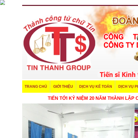
TRANG CHỦ
GIỚI THIỆU
DỊCH VỤ KẾ TOÁN
DỊCH VỤ 
TIẾN TỚI KỶ NIỆM 20 NĂM THÀN