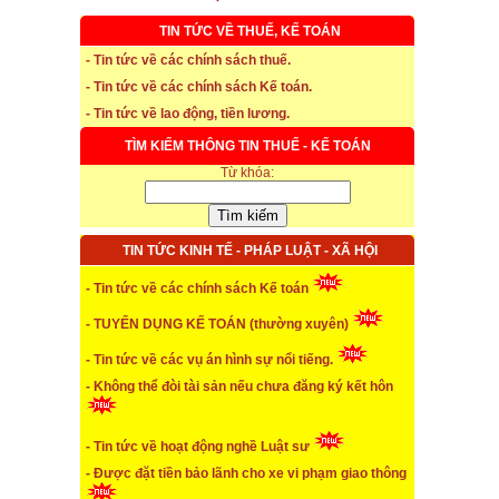
TIN TỨC VỀ THUẾ, KẾ TOÁN
- Tin tức về các chính sách thuế.
- Tin tức về các chính sách Kế toán.
- Tin tức về lao động, tiền lương.
TÌM KIẾM THÔNG TIN THUẾ - KẾ TOÁN
Từ khóa:
TIN TỨC KINH TẾ - PHÁP LUẬT - XÃ HỘI
* Thời hạn đăng ký bảo hiểm thất nghiệp
- Tin tức về các chính sách Kế toán
...xem chi tiết
- TUYỂN DỤNG KẾ TOÁN (thường xuyên)
* Thời hiệu xử phạt trong xây dựng
- Tin tức về các vụ án hình sự nổi tiếng.
- Không thể đòi tài sản nếu chưa đăng ký kết hôn
...xem chi tiết
* NHẬN SINH VIÊN THỰC TẬP
- Tin tức về hoạt động nghề Luật sư
- Được đặt tiền bảo lãnh cho xe vi phạm giao thông
...xem chi tiết