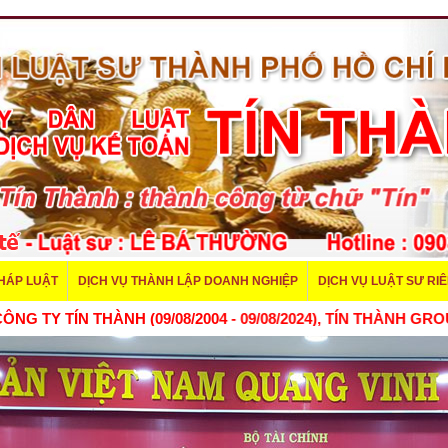
PHÁP LUẬT
DỊCH VỤ THÀNH LẬP DOANH NGHIỆP
DỊCH VỤ LUẬT SƯ RI
H LẬP CÔNG TY TÍN THÀNH (09/08/2004 - 09/08/2024), TÍN 