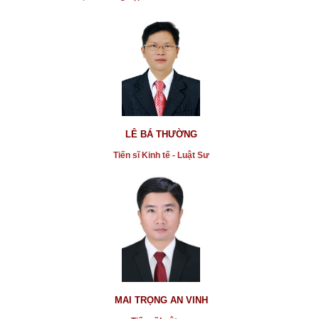
LÊ BÁ THƯỜNG
Tiến sĩ Kinh tế - Luật Sư
* Lừa đảo mua bán cùng một căn hộ cho nhiều khách
hàng
...xem chi tiết
* Hiệu trưởng bị tố sai phạm tiền tỷ
...xem chi tiết
* Vụ án tạt axit hủy hoại đời thiếu nữ ở Đồng Nai
MAI TRỌNG AN VINH