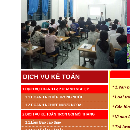
DỊCH VỤ KẾ TOÁN
* 1.Văn 
1.DỊCH VỤ THÀNH LẬP DOANH NGHIỆP
* Loại t
1.1.DOANH NGHIỆP TRONG NƯỚC
1.2.DOANH NGHIỆP NƯỚC NGOÀI
* Các hì
2.DỊCH VỤ KẾ TOÁN TRỌN GÓI MỖI THÁNG
* Vì sao
2.1.Làm Báo cáo thuế
* Trả lư