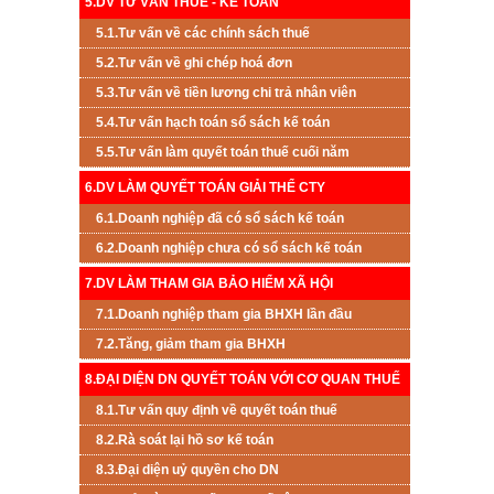
5.DV TƯ VẤN THUẾ - KẾ TOÁN
5.1.Tư vấn về các chính sách thuế
5.2.Tư vấn về ghi chép hoá đơn
5.3.Tư vấn về tiền lương chi trả nhân viên
5.4.Tư vấn hạch toán sổ sách kế toán
5.5.Tư vấn làm quyết toán thuế cuối năm
6.DV LÀM QUYẾT TOÁN GIẢI THỂ CTY
6.1.Doanh nghiệp đã có sổ sách kế toán
6.2.Doanh nghiệp chưa có sổ sách kế toán
7.DV LÀM THAM GIA BẢO HIỂM XÃ HỘI
7.1.Doanh nghiệp tham gia BHXH lần đầu
7.2.Tăng, giảm tham gia BHXH
8.ĐẠI DIỆN DN QUYẾT TOÁN VỚI CƠ QUAN THUẾ
8.1.Tư vấn quy định về quyết toán thuế
8.2.Rà soát lại hồ sơ kế toán
8.3.Đại diện uỷ quyền cho DN