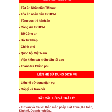
- Tòa án Nhân dân Tối cao
- Tòa án nhân dân TP.HCM
- Tổng cục thi hành án
- Công An TP.HCM
- Bộ Công an
- Bộ Tư Pháp
- Chính phủ
- Quốc hội Việt Nam
- Viện kiểm sát nhân dân tối cao
- Thanh tra Chính phủ
LIÊN HỆ SỬ DỤNG DỊCH VỤ
- Liên hệ sử dụng dịch vụ
- Góp ý và trao đổi
ĐẶT CÂU HỎI VÀ TRẢ LỜI
- Tư vấn và trả lời thắc mắc pháp luật Thuế, Kế toán,
Kinh tế, Doanh nghiệp..