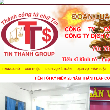
TRANG CHỦ
GIỚI THIỆU
DỊCH VỤ KẾ TOÁN
DỊCH VỤ PHÁP LUẬT
TIẾN TỚI KỶ NIỆM 20 NĂM THÀNH LẬ