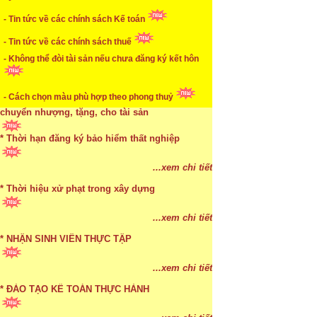
* Mức phạt khi chậm nộp báo cáo thuế
- Tin tức về các chính sách Kế toán
- Tin tức về các chính sách thuế
...xem chi tiết
- Không thể đòi tài sản nếu chưa đăng ký kết hôn
* Lập di chúc bằng miệng có cần đi công chứng
...xem chi tiết
- Cách chọn màu phù hợp theo phong thuỷ
- Bị thất lạc và mất di chúc thì áp dụng thừa kế theo
* Những trường hợp được miễn thuế TNCN khi
chuyển nhượng, tặng, cho tài sản
pháp luật
* Thời hạn đăng ký bảo hiểm thất nghiệp
...xem chi tiết
* Bị thất lạc và mất di chúc thì áp dụng thừa kế
...xem chi tiết
theo pháp luật
* Thời hiệu xử phạt trong xây dựng
...xem chi tiết
...xem chi tiết
* NHẬN SINH VIÊN THỰC TẬP
...xem chi tiết
* ĐÀO TẠO KẾ TOÁN THỰC HÀNH