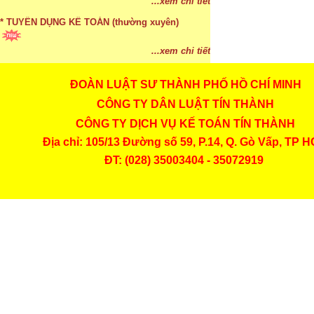
...xem chi tiết
* TUYỂN DỤNG KẾ TOÁN (thường xuyên)
...xem chi tiết
ĐOÀN LUẬT SƯ THÀNH PHỐ HỒ CHÍ MINH
* Cách chọn màu phù hợp theo phong thuỷ
CÔNG TY DÂN LUẬT TÍN THÀNH
...xem chi tiết
CÔNG TY DỊCH VỤ KẾ TOÁN TÍN THÀNH
* Mức phạt khi chậm nộp báo cáo thuế
Địa chỉ: 105/13 Đường số 59, P.14, Q. Gò Vấp, TP 
ĐT: (028) 35003404 - 35072919
...xem chi tiết
* Lập di chúc bằng miệng có cần đi công chứng
...xem chi tiết
* Những trường hợp được miễn thuế TNCN khi
chuyển nhượng, tặng, cho tài sản
...xem chi tiết
* Bị thất lạc và mất di chúc thì áp dụng thừa kế
theo pháp luật