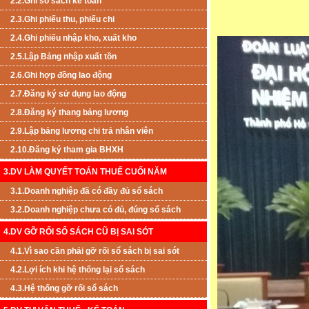
2.2.Ghi sổ sách kế toán
2.3.Ghi phiếu thu, phiếu chi
2.4.Ghi phiếu nhập kho, xuất kho
2.5.Lập Bảng nhập xuất tồn
2.6.Ghi hợp đồng lao động
2.7.Đăng ký sử dụng lao động
2.8.Đăng ký thang bảng lương
2.9.Lập bảng lương chi trả nhân viên
2.10.Đăng ký tham gia BHXH
3.DV LÀM QUYẾT TOÁN THUẾ CUỐI NĂM
3.1.Doanh nghiệp đã có đầy đủ sổ sách
3.2.Doanh nghiệp chưa có đủ, đúng sổ sách
4.DV GỠ RỐI SỔ SÁCH CŨ BỊ SAI SÓT
4.1.Vì sao cần phải gỡ rối sổ sách bị sai sót
4.2.Lợi ích khi hệ thống lại sổ sách
4.3.Hệ thống gỡ rối sổ sách