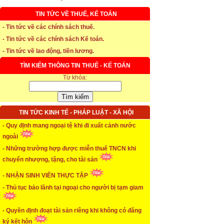
TIN TỨC VỀ THUẾ, KẾ TOÁN
* Thời hạn đăng ký bảo hiểm thất nghiệp
- Tin tức về các chính sách thuế.
- Tin tức về các chính sách Kế toán.
...xem chi tiết
- Tin tức về lao động, tiền lương.
* Thời hiệu xử phạt trong xây dựng
TÌM KIẾM THÔNG TIN THUẾ - KẾ TOÁN
Từ khóa:
...xem chi tiết
* NHẬN SINH VIÊN THỰC TẬP
TIN TỨC KINH TẾ - PHÁP LUẬT - XÃ HỘI
...xem chi tiết
- Quy định mang ngoại tệ khi đi xuất cảnh nước
* ĐÀO TẠO KẾ TOÁN THỰC HÀNH
ngoài
- Những trường hợp được miễn thuế TNCN khi
...xem chi tiết
chuyển nhượng, tặng, cho tài sản
* TUYỂN DỤNG KẾ TOÁN (thường xuyên)
- NHẬN SINH VIÊN THỰC TẬP
...xem chi tiết
- Thủ tục bảo lãnh tại ngoại cho người bị tạm giam
* Cách chọn màu phù hợp theo phong thuỷ
- Quyền định đoạt tài sản riêng khi không có đăng
...xem chi tiết
ký kết hôn