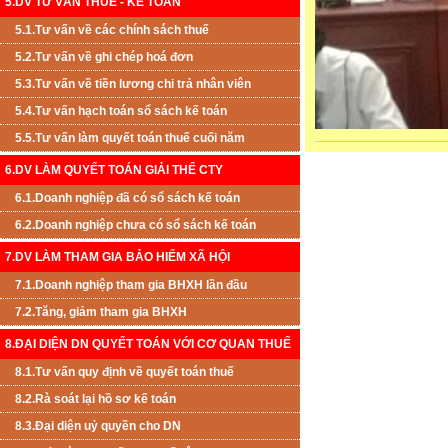
5.DV TƯ VẤN THUẾ - KẾ TOÁN
5.1.Tư vấn về các chính sách thuế
5.2.Tư vấn về ghi chép hoá đơn
5.3.Tư vấn về tiền lương chi trả nhân viên
5.4.Tư vấn hạch toán sổ sách kế toán
5.5.Tư vấn làm quyết toán thuế cuối năm
6.DV LÀM QUYẾT TOÁN GIẢI THỂ CTY
6.1.Doanh nghiệp đã có sổ sách kế toán
6.2.Doanh nghiệp chưa có sổ sách kế toán
7.DV LÀM THAM GIA BẢO HIỂM XÃ HỘI
7.1.Doanh nghiệp tham gia BHXH lần đầu
7.2.Tăng, giảm tham gia BHXH
8.ĐẠI DIỆN DN QUYẾT TOÁN VỚI CƠ QUAN THUẾ
8.1.Tư vấn quy định về quyết toán thuế
8.2.Rà soát lại hồ sơ kế toán
8.3.Đại diện uỷ quyền cho DN