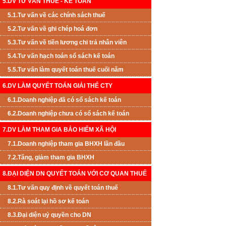
5.DV TƯ VẤN THUẾ - KẾ TOÁN
5.1.Tư vấn về các chính sách thuế
5.2.Tư vấn về ghi chép hoá đơn
5.3.Tư vấn về tiền lương chi trả nhân viên
5.4.Tư vấn hạch toán sổ sách kế toán
5.5.Tư vấn làm quyết toán thuế cuối năm
6.DV LÀM QUYẾT TOÁN GIẢI THỂ CTY
6.1.Doanh nghiệp đã có sổ sách kế toán
6.2.Doanh nghiệp chưa có sổ sách kế toán
7.DV LÀM THAM GIA BẢO HIỂM XÃ HỘI
7.1.Doanh nghiệp tham gia BHXH lần đầu
7.2.Tăng, giảm tham gia BHXH
8.ĐẠI DIỆN DN QUYẾT TOÁN VỚI CƠ QUAN THUẾ
8.1.Tư vấn quy định về quyết toán thuế
8.2.Rà soát lại hồ sơ kế toán
8.3.Đại diện uỷ quyền cho DN