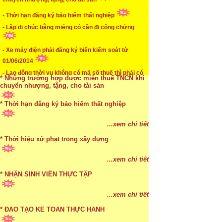
...xem chi tiết
- Thời hạn đăng ký bảo hiểm thất nghiệp
* Mức phạt khi chậm nộp báo cáo thuế
- Lập di chúc bằng miệng có cần đi công chứng
...xem chi tiết
- Xe máy điện phải đăng ký biển kiểm soát từ
* Lập di chúc bằng miệng có cần đi công chứng
01/06/2014
- Lao động thời vụ không có mã số thuế thì phải có
...xem chi tiết
số CMND
* Những trường hợp được miễn thuế TNCN khi
chuyển nhượng, tặng, cho tài sản
* Thời hạn đăng ký bảo hiểm thất nghiệp
...xem chi tiết
* Bị thất lạc và mất di chúc thì áp dụng thừa kế
...xem chi tiết
theo pháp luật
* Thời hiệu xử phạt trong xây dựng
...xem chi tiết
...xem chi tiết
* NHẬN SINH VIÊN THỰC TẬP
...xem chi tiết
* ĐÀO TẠO KẾ TOÁN THỰC HÀNH