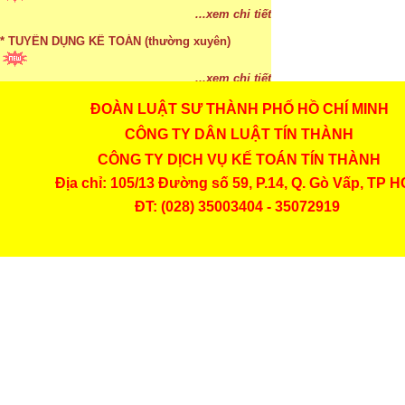
...xem chi tiết
* TUYỂN DỤNG KẾ TOÁN (thường xuyên)
...xem chi tiết
ĐOÀN LUẬT SƯ THÀNH PHỐ HỒ CHÍ MINH
* Cách chọn màu phù hợp theo phong thuỷ
CÔNG TY DÂN LUẬT TÍN THÀNH
CÔNG TY DỊCH VỤ KẾ TOÁN TÍN THÀNH
...xem chi tiết
Địa chỉ: 105/13 Đường số 59, P.14, Q. Gò Vấp, TP 
* Mức phạt khi chậm nộp báo cáo thuế
ĐT: (028) 35003404 - 35072919
...xem chi tiết
* Lập di chúc bằng miệng có cần đi công chứng
...xem chi tiết
* Những trường hợp được miễn thuế TNCN khi
chuyển nhượng, tặng, cho tài sản
...xem chi tiết
* Bị thất lạc và mất di chúc thì áp dụng thừa kế