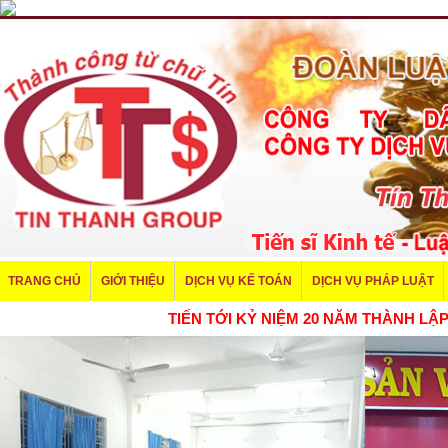
TRANG CHỦ
GIỚI THIỆU
DỊCH VỤ KẾ TOÁN
DỊCH VỤ PHÁP LUẬT
TIẾN TỚI KỶ NIỆM 20 NĂM THÀNH L