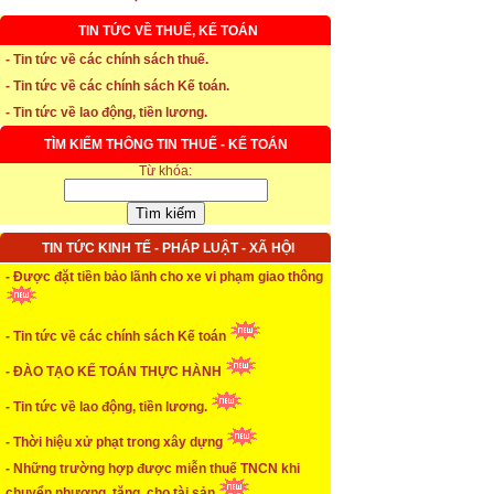
TIN TỨC VỀ THUẾ, KẾ TOÁN
- Tin tức về các chính sách thuế.
* Thời hạn đăng ký bảo hiểm thất nghiệp
- Tin tức về các chính sách Kế toán.
...xem chi tiết
- Tin tức về lao động, tiền lương.
* Thời hiệu xử phạt trong xây dựng
TÌM KIẾM THÔNG TIN THUẾ - KẾ TOÁN
Từ khóa:
...xem chi tiết
* NHẬN SINH VIÊN THỰC TẬP
TIN TỨC KINH TẾ - PHÁP LUẬT - XÃ HỘI
...xem chi tiết
- Được đặt tiền bảo lãnh cho xe vi phạm giao thông
* ĐÀO TẠO KẾ TOÁN THỰC HÀNH
- Tin tức về các chính sách Kế toán
...xem chi tiết
- ĐÀO TẠO KẾ TOÁN THỰC HÀNH
* TUYỂN DỤNG KẾ TOÁN (thường xuyên)
- Tin tức về lao động, tiền lương.
...xem chi tiết
- Thời hiệu xử phạt trong xây dựng
* Cách chọn màu phù hợp theo phong thuỷ
- Những trường hợp được miễn thuế TNCN khi
chuyển nhượng, tặng, cho tài sản