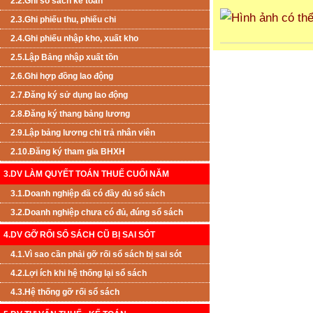
2.2.Ghi sổ sách kế toán
2.3.Ghi phiếu thu, phiếu chi
2.4.Ghi phiếu nhập kho, xuất kho
2.5.Lập Bảng nhập xuất tồn
2.6.Ghi hợp đồng lao động
2.7.Đăng ký sử dụng lao động
2.8.Đăng ký thang bảng lương
2.9.Lập bảng lương chi trả nhân viên
2.10.Đăng ký tham gia BHXH
3.DV LÀM QUYẾT TOÁN THUẾ CUỐI NĂM
3.1.Doanh nghiệp đã có đầy đủ sổ sách
3.2.Doanh nghiệp chưa có đủ, đúng sổ sách
4.DV GỠ RỐI SỔ SÁCH CŨ BỊ SAI SÓT
4.1.Vì sao cần phải gỡ rối sổ sách bị sai sót
4.2.Lợi ích khi hệ thống lại sổ sách
4.3.Hệ thống gỡ rối sổ sách