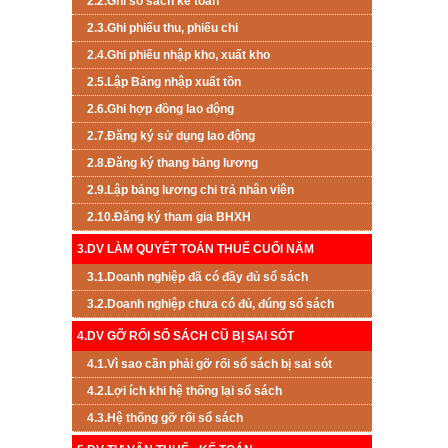
2.2.Ghi sổ sách kế toán
2.3.Ghi phiếu thu, phiếu chi
2.4.Ghi phiếu nhập kho, xuất kho
2.5.Lập Bảng nhập xuất tồn
2.6.Ghi hợp đồng lao động
2.7.Đăng ký sử dụng lao động
2.8.Đăng ký thang bảng lương
2.9.Lập bảng lương chi trả nhân viên
2.10.Đăng ký tham gia BHXH
3.DV LÀM QUYẾT TOÁN THUẾ CUỐI NĂM
3.1.Doanh nghiệp đã có đầy đủ sổ sách
3.2.Doanh nghiệp chưa có đủ, đúng sổ sách
4.DV GỠ RỐI SỔ SÁCH CŨ BỊ SAI SÓT
4.1.Vì sao cần phải gỡ rối sổ sách bị sai sót
4.2.Lợi ích khi hệ thống lại sổ sách
4.3.Hệ thống gỡ rối sổ sách