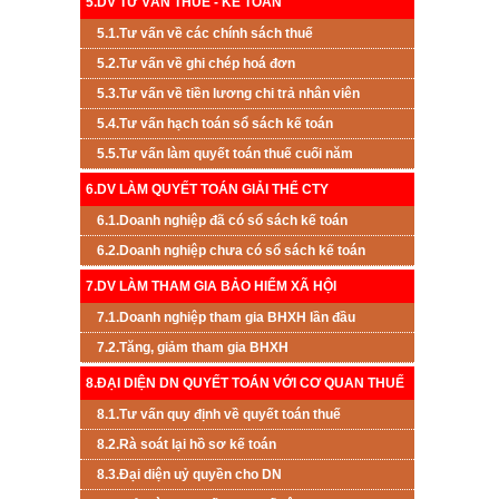
5.DV TƯ VẤN THUẾ - KẾ TOÁN
5.1.Tư vấn về các chính sách thuế
5.2.Tư vấn về ghi chép hoá đơn
5.3.Tư vấn về tiền lương chi trả nhân viên
5.4.Tư vấn hạch toán sổ sách kế toán
5.5.Tư vấn làm quyết toán thuế cuối năm
6.DV LÀM QUYẾT TOÁN GIẢI THỂ CTY
6.1.Doanh nghiệp đã có sổ sách kế toán
6.2.Doanh nghiệp chưa có sổ sách kế toán
7.DV LÀM THAM GIA BẢO HIỂM XÃ HỘI
7.1.Doanh nghiệp tham gia BHXH lần đầu
7.2.Tăng, giảm tham gia BHXH
8.ĐẠI DIỆN DN QUYẾT TOÁN VỚI CƠ QUAN THUẾ
8.1.Tư vấn quy định về quyết toán thuế
8.2.Rà soát lại hồ sơ kế toán
8.3.Đại diện uỷ quyền cho DN