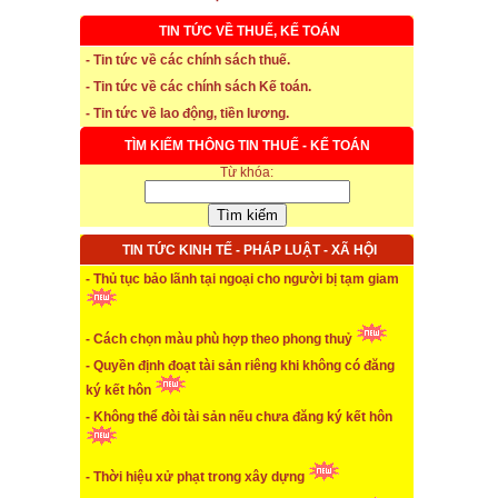
TIN TỨC VỀ THUẾ, KẾ TOÁN
- Tin tức về các chính sách thuế.
- Tin tức về các chính sách Kế toán.
- Tin tức về lao động, tiền lương.
* Thời hạn đăng ký bảo hiểm thất nghiệp
TÌM KIẾM THÔNG TIN THUẾ - KẾ TOÁN
...xem chi tiết
Từ khóa:
* Thời hiệu xử phạt trong xây dựng
...xem chi tiết
TIN TỨC KINH TẾ - PHÁP LUẬT - XÃ HỘI
* NHẬN SINH VIÊN THỰC TẬP
- Thủ tục bảo lãnh tại ngoại cho người bị tạm giam
...xem chi tiết
- Cách chọn màu phù hợp theo phong thuỷ
* ĐÀO TẠO KẾ TOÁN THỰC HÀNH
- Quyền định đoạt tài sản riêng khi không có đăng
ký kết hôn
...xem chi tiết
- Không thể đòi tài sản nếu chưa đăng ký kết hôn
* TUYỂN DỤNG KẾ TOÁN (thường xuyên)
- Thời hiệu xử phạt trong xây dựng
...xem chi tiết