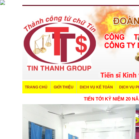
TRANG CHỦ
GIỚI THIỆU
DỊCH VỤ KẾ TOÁN
DỊCH VỤ 
TIẾN TỚI KỶ NIỆM 20 NĂM THÀ