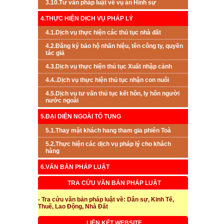
3.10.Tư vấn pháp luật về vụ án Hình sự
4.THỰC HIỆN DỊCH VỤ PHÁP LÝ
4.1.Dịch vụ thực hiện các thủ tục nhà đất
4.2.Đăng ký bảo hộ nhãn hiệu, tên công ty, quyền
tác giả
4.3.Dịch vụ thực hiện thủ tục Xuất nhập cảnh
4.4..Dịch vụ thực hiện thủ tục nhận con nuôi
4.5.Dịch vụ tư vấn thủ tục kết hôn, ly hôn người
nước ngoài
5.ĐẠI DIỆN NGOÀI TỐ TỤNG
5.1.Thay mặt khách hang tham gia phiên Toà
5.2.Thực hiện các dịch vụ pháp lý cho khách
hàng
6.VĂN BẢN PHÁP LUẬT
TRA CỨU VĂN BẢN PHÁP LUẬT
- Tra cứu văn bản pháp luật về: Dân sự, Kinh Tế,
Thuế, Lao Động, Nhà Đất
LIÊN KẾT WEBSITE