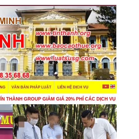
ÊNG
VĂN BẢN PHÁP LUẬT
LIÊN HỆ DỊCH VỤ
THÀNH GROUP GIẢM GIÁ 20% PHÍ CÁC DỊCH VỤ