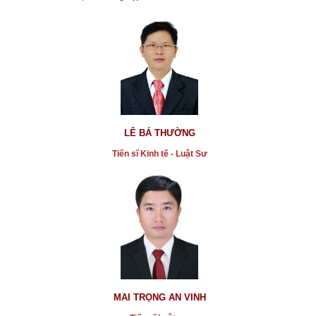
* Ông Đoàn Ngọc Hải có được phép tặng Huân
chương Lao Động của mình cho người khác
...xem chi tiết
* Kết quả công tác phòng, chống tham nhũng trong
thời gian qua
LÊ BÁ THƯỜNG
...xem chi tiết
Tiến sĩ Kinh tế - Luật Sư
* Cho thuê căn hộ chung cư theo ngày tại TPHCM:
Luật cấm nhưng thực tiễn “buông”
...xem chi tiết
* Hát Karaoke bằng loa kẹo kéo: Không dễ nói cấm
là cấm
...xem chi tiết
* Những rủi ro khi mua lại nhà ở xã hội bằng hợp
đồng ủy quyền, di chúc, vi bằng
MAI TRỌNG AN VINH