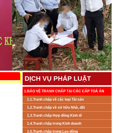
DỊCH VỤ PHÁP LUẬT
1.BẢO VỆ TRANH CHẤP TẠI CÁC CẤP TOÀ ÁN
1.1.Tranh chấp về các loại Tài sản
1.2.Tranh chấp về sở hữu Nhà, đất
1.3.Tranh chấp Hợp đồng Kinh tế
1.4.Tranh chấp trong Kinh doanh
1.5.Tranh chấp trong Lao đông