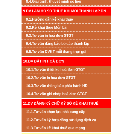
8.4.Giải trình, thuyết minh số liệu
9.DV LÀM HỒ SƠ THUẾ KHI MỚI THÀNH LẬP DN
9.1.Hướng dẫn kê khai thuế
9.2.Kê khai thuế Môn bài
9.3.Tư vấn in hoá đơn GTGT
9.4.Tư vấn đăng báo bố cáo thành lập
9.5.Tư vấn DVKT mỗi tháng trọn gói
10.DV ĐẶT IN HOÁ ĐƠN
10.1.Tư vấn thiết kế hoá đơn GTGT
10.2.Tư vấn in hoá đơn GTGT
10.3.Tư vấn thông báo phát hành HĐ
10.4.Tư vấn ghi chép hoá đơn GTGT
11.DV ĐĂNG KÝ CHỮ KÝ SỐ KÊ KHAI THUẾ
11.1.Tư vấn chọn lựa nhà cung cấp
11.2.Tư vấn ký hợp đồng sử dụng dịch vụ
11.3.Tư vấn kê khai thuế qua mạng