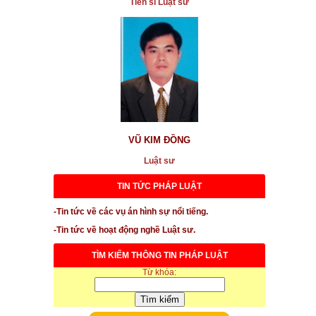
Tiến sĩ Luật sư
...xem chi tiết
* Chúng ta lái xe gắn máy có phải mua bảo hiểm
không
...xem chi tiết
* Người nhận tội thay trong các vụ án hình sự
...xem chi tiết
* Tiếp tục trả lời phỏng vấn về vụ án Pharma khi xuất
VŨ KIM ĐỒNG
hiện tình tiết mới
Luật sư
...xem chi tiết
TIN TỨC PHÁP LUẬT
* Vi phạm của Vinafood2 về 6.000m2
-Tin tức về các vụ án hình sự nổi tiếng.
...xem chi tiết
-Tin tức về hoạt động nghề Luật sư.
* Bị đơn định nhảy lầu tự tử tại tòa do bị xử thua vì
mua đất bằng giấy tay
TÌM KIẾM THÔNG TIN PHÁP LUẬT
Từ khóa:
...xem chi tiết
* Cảnh giác với thông tin mua bán nhà đất trên mạng
được quảng cáo sai sự thật, gây nhiễu loạn