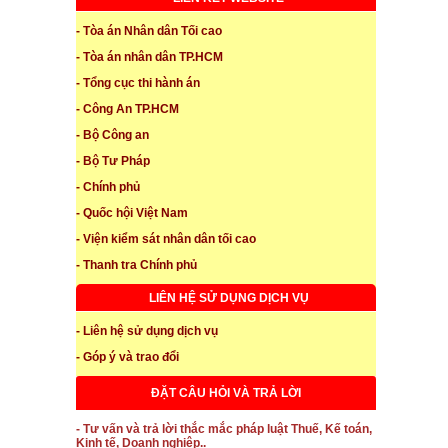
- Tòa án Nhân dân Tối cao
- Tòa án nhân dân TP.HCM
- Tổng cục thi hành án
- Công An TP.HCM
- Bộ Công an
- Bộ Tư Pháp
- Chính phủ
- Quốc hội Việt Nam
- Viện kiểm sát nhân dân tối cao
- Thanh tra Chính phủ
LIÊN HỆ SỬ DỤNG DỊCH VỤ
- Liên hệ sử dụng dịch vụ
- Góp ý và trao đổi
ĐẶT CÂU HỎI VÀ TRẢ LỜI
- Tư vấn và trả lời thắc mắc pháp luật Thuế, Kế toán,
Kinh tế, Doanh nghiệp..