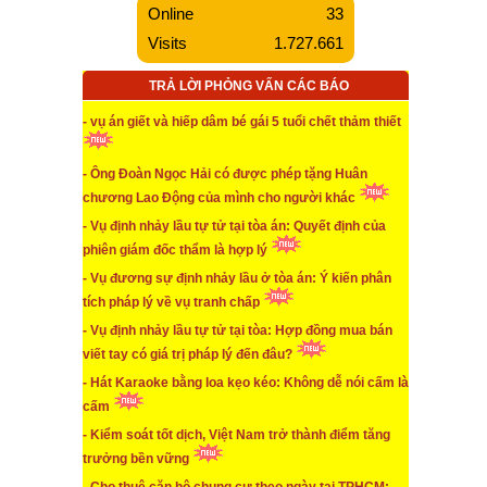
Online
33
...xem chi tiết
Visits
1.727.661
* Mua đất bằng giấy tay vẫn có giá trị pháp lý nếu
TRẢ LỜI PHỎNG VẤN CÁC BÁO
...xem chi tiết
- vụ án giết và hiếp dâm bé gái 5 tuổi chết thảm thiết
* Không phải cứ mua bảo hiểm TNDS đều sẽ được
bồi thường khi gây tai nạn
- Ông Đoàn Ngọc Hải có được phép tặng Huân
chương Lao Động của mình cho người khác
...xem chi tiết
- Vụ định nhảy lầu tự tử tại tòa án: Quyết định của
* Kiểm soát tốt dịch, Việt Nam trở thành điểm tăng
trưởng bền vững
phiên giám đốc thẩm là hợp lý
- Vụ đương sự định nhảy lầu ở tòa án: Ý kiến phân
...xem chi tiết
tích pháp lý về vụ tranh chấp
* TAND cấp cao hủy 2 bản án sơ thẩm và phúc thẩm
- Vụ định nhảy lầu tự tử tại tòa: Hợp đồng mua bán
vụ “đương sự định nhảy lầu”
viết tay có giá trị pháp lý đến đâu?
...xem chi tiết
- Hát Karaoke bằng loa kẹo kéo: Không dễ nói cấm là
cấm
* Cảnh giác khi mua đất dự án có quy hoạch nhưng
đã bị chỉnh sửa làm giả bản quy hoạch 1/500
- Kiểm soát tốt dịch, Việt Nam trở thành điểm tăng
trưởng bền vững
...xem chi tiết