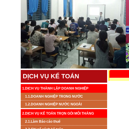
DỊCH VỤ KẾ TOÁN
1.DỊCH VỤ THÀNH LẬP DOANH NGHIỆP
1.1.DOANH NGHIỆP TRONG NƯỚC
1.2.DOANH NGHIỆP NƯỚC NGOÀI
2.DỊCH VỤ KẾ TOÁN TRỌN GÓI MỖI THÁNG
2.1.Làm Báo cáo thuế