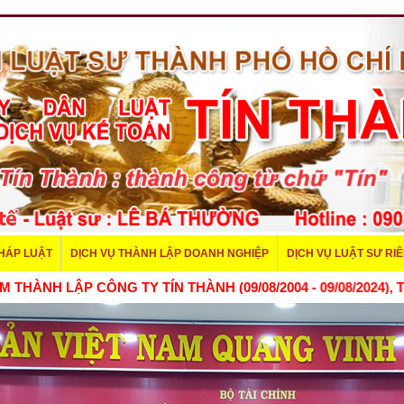
PHÁP LUẬT
DỊCH VỤ THÀNH LẬP DOANH NGHIỆP
DỊCH VỤ LUẬT SƯ RI
NH LẬP CÔNG TY TÍN THÀNH (09/08/2004 - 09/08/2024), TÍN 