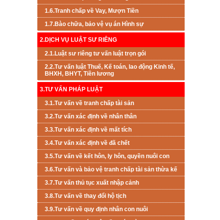
1.6.Tranh chấp về Vay, Mượn Tiền
1.7.Bào chữa, bảo vệ vụ án Hình sự
2.DỊCH VỤ LUẬT SƯ RIÊNG
2.1.Luật sư riêng tư vấn luật trọn gói
2.2.Tư vấn luật Thuế, Kế toán, lao động Kinh tế,
BHXH, BHYT, Tiền lương
3.TƯ VẤN PHÁP LUẬT
3.1.Tư vấn về tranh chấp tài sản
3.2.Tư vấn xác định về nhân thân
3.3.Tư vấn xác định về mất tích
3.4.Tư vấn xác định về đã chết
3.5.Tư vấn về kết hôn, ly hôn, quyền nuôi con
3.6.Tư vấn và bảo vệ tranh chấp tài sản thừa kế
3.7.Tư vấn thủ tục xuất nhập cảnh
3.8.Tư vấn về thay đổi hộ tịch
3.9.Tư vấn về quy định nhân con nuôi