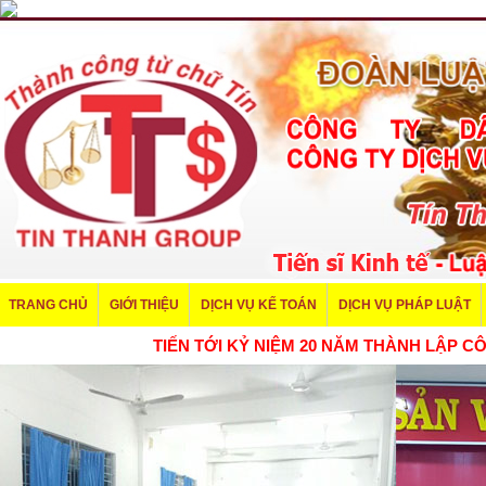
TRANG CHỦ
GIỚI THIỆU
DỊCH VỤ KẾ TOÁN
DỊCH VỤ PHÁP LUẬT
TIẾN TỚI KỶ NIỆM 20 NĂM THÀNH LẬ