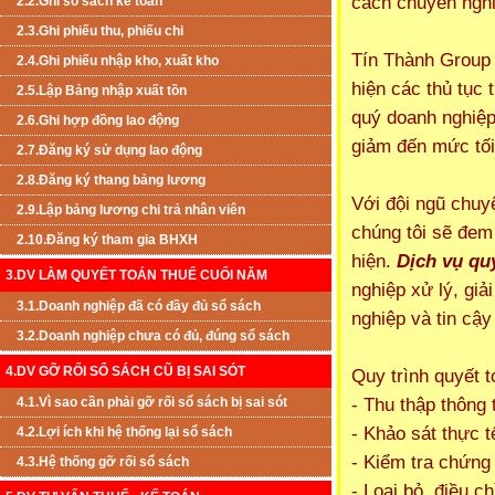
cách chuyên nghi
2.2.Ghi sổ sách kế toán
2.3.Ghi phiếu thu, phiếu chi
Tín Thành Group 
2.4.Ghi phiếu nhập kho, xuất kho
hiện các thủ tục
2.5.Lập Bảng nhập xuất tồn
quý doanh nghiệp 
2.6.Ghi hợp đồng lao động
giảm đến mức tối
2.7.Đăng ký sử dụng lao động
2.8.Đăng ký thang bảng lương
Với đội ngũ chuy
2.9.Lập bảng lương chi trả nhân viên
chúng tôi sẽ đem
2.10.Đăng ký tham gia BHXH
hiện.
Dịch vụ qu
3.DV LÀM QUYẾT TOÁN THUẾ CUỐI NĂM
nghiệp xử lý, giả
3.1.Doanh nghiệp đã có đầy đủ sổ sách
nghiệp và tin cậy
3.2.Doanh nghiệp chưa có đủ, đúng sổ sách
4.DV GỠ RỐI SỔ SÁCH CŨ BỊ SAI SÓT
Quy trình quyết 
- Thu thập thông 
4.1.Vì sao cần phải gỡ rối sổ sách bị sai sót
- Khảo sát thực t
4.2.Lợi ích khi hệ thống lại sổ sách
- Kiểm tra chứng 
4.3.Hệ thống gỡ rối sổ sách
- Lọai bỏ, điều 