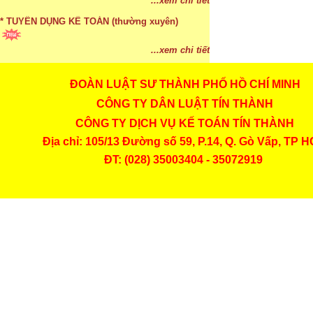
...xem chi tiết
* TUYỂN DỤNG KẾ TOÁN (thường xuyên)
...xem chi tiết
ĐOÀN LUẬT SƯ THÀNH PHỐ HỒ CHÍ MINH
* Cách chọn màu phù hợp theo phong thuỷ
CÔNG TY DÂN LUẬT TÍN THÀNH
...xem chi tiết
CÔNG TY DỊCH VỤ KẾ TOÁN TÍN THÀNH
* Mức phạt khi chậm nộp báo cáo thuế
Địa chỉ: 105/13 Đường số 59, P.14, Q. Gò Vấp, TP 
ĐT: (028) 35003404 - 35072919
...xem chi tiết
* Lập di chúc bằng miệng có cần đi công chứng
...xem chi tiết
* Những trường hợp được miễn thuế TNCN khi
chuyển nhượng, tặng, cho tài sản
...xem chi tiết
* Bị thất lạc và mất di chúc thì áp dụng thừa kế
theo pháp luật