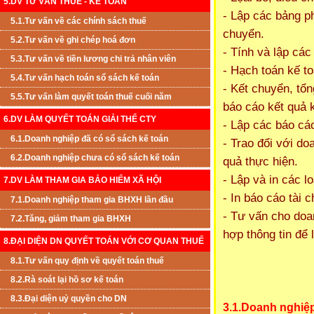
5.DV TƯ VẤN THUẾ - KẾ TOÁN
- Lập các bảng ph
5.1.Tư vấn về các chính sách thuế
chuyển.
5.2.Tư vấn về ghi chép hoá đơn
- Tính và lập các
5.3.Tư vấn về tiền lương chi trả nhân viên
- Hạch toán kế t
5.4.Tư vấn hạch toán sổ sách kế toán
- Kết chuyển, tổn
5.5.Tư vấn làm quyết toán thuế cuối năm
báo cáo kết quả k
6.DV LÀM QUYẾT TOÁN GIẢI THỂ CTY
- Lập các báo cáo
6.1.Doanh nghiệp đã có sổ sách kế toán
- Trao đổi với do
6.2.Doanh nghiệp chưa có sổ sách kế toán
quả thực hiện.
- Lập và in các l
7.DV LÀM THAM GIA BẢO HIỂM XÃ HỘI
- In báo cáo tài 
7.1.Doanh nghiệp tham gia BHXH lần đầu
- Tư vấn cho doan
7.2.Tăng, giảm tham gia BHXH
hợp thông tin để 
8.ĐẠI DIỆN DN QUYẾT TOÁN VỚI CƠ QUAN THUẾ
8.1.Tư vấn quy định về quyết toán thuế
8.2.Rà soát lại hồ sơ kế toán
8.3.Đại diện uỷ quyền cho DN
3.1.Doanh nghiệp