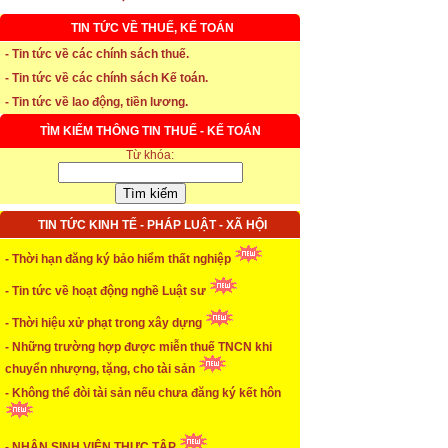
TIN TỨC VỀ THUẾ, KẾ TOÁN
* Thời hạn đăng ký bảo hiểm thất nghiệp
- Tin tức về các chính sách thuế.
- Tin tức về các chính sách Kế toán.
...xem chi tiết
- Tin tức về lao động, tiền lương.
* Thời hiệu xử phạt trong xây dựng
TÌM KIẾM THÔNG TIN THUẾ - KẾ TOÁN
Từ khóa:
...xem chi tiết
* NHẬN SINH VIÊN THỰC TẬP
TIN TỨC KINH TẾ - PHÁP LUẬT - XÃ HỘI
...xem chi tiết
* ĐÀO TẠO KẾ TOÁN THỰC HÀNH
- Thời hạn đăng ký bảo hiểm thất nghiệp
- Tin tức về hoạt động nghề Luật sư
...xem chi tiết
- Thời hiệu xử phạt trong xây dựng
* TUYỂN DỤNG KẾ TOÁN (thường xuyên)
- Những trường hợp được miễn thuế TNCN khi
...xem chi tiết
chuyển nhượng, tặng, cho tài sản
- Không thể đòi tài sản nếu chưa đăng ký kết hôn
* Cách chọn màu phù hợp theo phong thuỷ
...xem chi tiết
- NHẬN SINH VIÊN THỰC TẬP