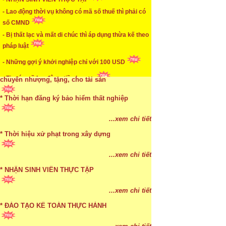
* Mức phạt khi chậm nộp báo cáo thuế
- Lao động thời vụ không có mã số thuế thì phải có
số CMND
...xem chi tiết
- Bị thất lạc và mất di chúc thì áp dụng thừa kế theo
pháp luật
* Lập di chúc bằng miệng có cần đi công chứng
- Những gợi ý khởi nghiệp chỉ với 100 USD
...xem chi tiết
- Tin tức về lao động, tiền lương.
* Những trường hợp được miễn thuế TNCN khi
chuyển nhượng, tặng, cho tài sản
* Thời hạn đăng ký bảo hiểm thất nghiệp
...xem chi tiết
* Bị thất lạc và mất di chúc thì áp dụng thừa kế
...xem chi tiết
theo pháp luật
* Thời hiệu xử phạt trong xây dựng
...xem chi tiết
...xem chi tiết
* NHẬN SINH VIÊN THỰC TẬP
...xem chi tiết
* ĐÀO TẠO KẾ TOÁN THỰC HÀNH