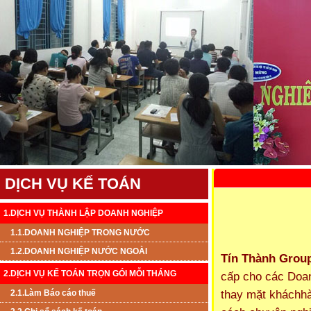
DỊCH VỤ KẾ TOÁN
1.DỊCH VỤ THÀNH LẬP DOANH NGHIỆP
1.1.DOANH NGHIỆP TRONG NƯỚC
1.2.DOANH NGHIỆP NƯỚC NGOÀI
Tín Thành Grou
2.DỊCH VỤ KẾ TOÁN TRỌN GÓI MỖI THÁNG
cấp cho các Doa
thay mặt kháchhà
2.1.Làm Báo cáo thuế