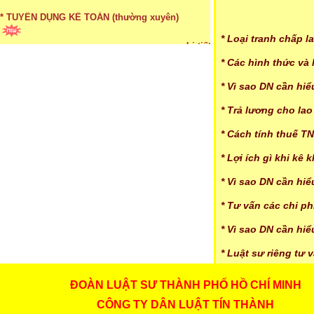
...xem chi tiết
* TUYỂN DỤNG KẾ TOÁN (thường xuyên)
* Loại tranh chấp 
* Các hình thức và
...xem chi tiết
* Cách chọn màu phù hợp theo phong thuỷ
* Vì sao DN cần hi
* Trả lương cho la
...xem chi tiết
* Mức phạt khi chậm nộp báo cáo thuế
* Cách tính thuế 
* Lợi ích gì khi kê
...xem chi tiết
* Vì sao DN cần hi
* Lập di chúc bằng miệng có cần đi công chứng
* Tư vấn các chi p
...xem chi tiết
* Vì sao DN cần hi
* Những trường hợp được miễn thuế TNCN khi
chuyển nhượng, tặng, cho tài sản
* Luật sư riêng tư 
...xem chi tiết
ĐOÀN LUẬT SƯ THÀNH PHỐ HỒ CHÍ MINH
* Bị thất lạc và mất di chúc thì áp dụng thừa kế
theo pháp luật
CÔNG TY DÂN LUẬT TÍN THÀNH