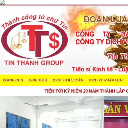
TRANG CHỦ
GIỚI THIỆU
DỊCH VỤ KẾ TOÁN
DỊCH VỤ PHÁP LUẬT
TIẾN TỚI KỶ NIỆM 20 NĂM THÀNH 