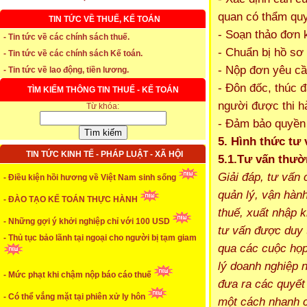
quan có thẩm qu
TIN TỨC VỀ THUẾ, KẾ TOÁN
* Thời hạn đăng ký bảo hiểm thất nghiệp
- Soạn thảo đơn 
- Tin tức về các chính sách thuế.
- Chuẩn bị hồ sơ 
- Tin tức về các chính sách Kế toán.
...xem chi tiết
- Nộp đơn yêu cầ
- Tin tức về lao động, tiền lương.
* Thời hiệu xử phạt trong xây dựng
- Đôn đốc, thúc 
TÌM KIẾM THÔNG TIN THUẾ - KẾ TOÁN
...xem chi tiết
người được thi h
Từ khóa:
- Đảm bảo quyền 
* NHẬN SINH VIÊN THỰC TẬP
5. Hình thức tư 
...xem chi tiết
TIN TỨC KINH TẾ - PHÁP LUẬT - XÃ HỘI
5.1.Tư vấn thườ
* ĐÀO TẠO KẾ TOÁN THỰC HÀNH
Giải đáp, tư vấn
- Điều kiện hồi hương về Việt Nam sinh sống
quản lý, vận hàn
- ĐÀO TẠO KẾ TOÁN THỰC HÀNH
...xem chi tiết
thuế, xuất nhập k
* TUYỂN DỤNG KẾ TOÁN (thường xuyên)
- Những gợi ý khởi nghiệp chỉ với 100 USD
tư vấn được duy t
- Thủ tục bảo lãnh tại ngoại cho người bị tạm giam
qua các cuộc họp
...xem chi tiết
lý doanh nghiệp 
* Cách chọn màu phù hợp theo phong thuỷ
- Mức phạt khi chậm nộp báo cáo thuế
đưa ra các quyết
- Có thể vắng mặt tại phiên xử ly hôn
...xem chi tiết
một cách nhanh c