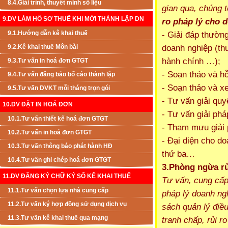
8.4.Giải trình, thuyết minh số liệu
gian qua, chúng 
9.DV LÀM HỒ SƠ THUẾ KHI MỚI THÀNH LẬP DN
ro pháp lý cho 
9.1.Hướng dẫn kê khai thuế
- Giải đáp thườn
doanh nghiệp (thu
9.2.Kê khai thuế Môn bài
hành chính …);
9.3.Tư vấn in hoá đơn GTGT
- Soạn thảo và h
9.4.Tư vấn đăng báo bố cáo thành lập
- Soạn thảo và x
9.5.Tư vấn DVKT mỗi tháng trọn gói
- Tư vấn giải quy
10.DV ĐẶT IN HOÁ ĐƠN
- Tư vấn giải phá
10.1.Tư vấn thiết kế hoá đơn GTGT
- Tham mưu giải 
10.2.Tư vấn in hoá đơn GTGT
- Đại diện cho do
10.3.Tư vấn thông báo phát hành HĐ
thứ ba…
10.4.Tư vấn ghi chép hoá đơn GTGT
3.
Phòng ngừa rủ
11.DV ĐĂNG KÝ CHỮ KÝ SỐ KÊ KHAI THUẾ
Tư vấn, cung cấp
11.1.Tư vấn chọn lựa nhà cung cấp
pháp lý doanh ngh
11.2.Tư vấn ký hợp đồng sử dụng dịch vụ
sách quản lý điề
11.3.Tư vấn kê khai thuế qua mạng
tranh chấp, rủi r