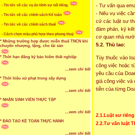
- Tư vấn qua emai
* Mức phạt khi chậm nộp báo cáo thuế
- Tin tức về các vụ án hình sự nổi tiếng.
- Nếu vụ việc cần
- Tin tức về các chính sách Kế toán
...xem chi tiết
cử các luật sư t
- Tin tức về các chính sách thuế
* Lập di chúc bằng miệng có cần đi công chứng
đàm phán, ký kết 
- Cách chọn màu phù hợp theo phong thuỷ
cơ quan nhà nước
...xem chi tiết
5.2. Thù lao:
* Những trường hợp được miễn thuế TNCN khi
chuyển nhượng, tặng, cho tài sản
Tùy thuộc vào lo
* Thời hạn đăng ký bảo hiểm thất nghiệp
công việc hoặc t
...xem chi tiết
yêu cầu của Doa
* Bị thất lạc và mất di chúc thì áp dụng thừa kế
...xem chi tiết
theo pháp luật
giá công việc và
* Thời hiệu xử phạt trong xây dựng
tiễn của từng Do
...xem chi tiết
...xem chi tiết
* NHẬN SINH VIÊN THỰC TẬP
2.1.Luật sư riêng
...xem chi tiết
2.2.Tư vấn luật 
* ĐÀO TẠO KẾ TOÁN THỰC HÀNH