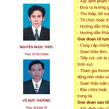
- Xác định phạm v
- Đưa ra hướng g
- Thu thập, bổ su
- Tổ chức hoặc t
- Hướng dẫn Khác
- Hướng dẫn Khá
Giai đoạn tố tụn
- Cung cấp chứng
NGUYỄN NGỌC THỨC
- Soạn thảo đơn, 
Thạc Sĩ Tài Chính
- Tiếp xúc với bị
hình sự)
- Tham gia thương
động,hôn nhân và
- Soạn thảo luận
- Bào chữa hoặc 
trọng tài
VÕ ĐỨC THƯỜNG
Giai đoạn sau t
Thạc Sĩ Kinh Tế
- Xác định căn cứ