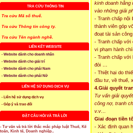
kinh doanh hằng 
TRA CỨU THÔNG TIN
vào những giải ph
Tra cứu Mã số thuế.
- Tranh chấp nội
thành viên góp v
Tra cứu Thông tin công ty.
đoạt tài sản côn
Tra cứu Tên ngành nghề.
- Tranh chấp với
LIÊN KẾT WEBSITE
vi phạm hành ch
- Website dành cho doanh nhân
- Tranh chấp với 
- Website dành cho giải trí
đòi …
- Website dành cho phái Nam
- Thiệt hại do th
- Website dành cho phái Nữ
đầu tư, về thuế,
LIÊN HỆ SỬ DỤNG DỊCH VỤ
4.Giải quyết tra
Tư vấn giải quyết
- Liên hệ sử dụng dịch vụ
công nợ, tranh ch
- Góp ý và trao đổi
v.v…
ĐẶT CÂU HỎI VÀ TRẢ LỜI
Giai đoạn tiền t
- Xác định quan h
- Tư vấn và trả lời thắc mắc pháp luật Thuế, Kế
toán, Kinh tế, Doanh nghiệp..