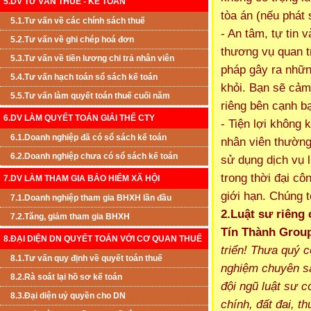
5.DV TƯ VẤN THUẾ - KẾ TOÁN
tòa án (nếu phát 
5.1.Tư vấn về các chính sách thuế
- An tâm, tự tin 
5.2.Tư vấn về ghi chép hoá đơn
thương vụ quan tr
5.3.Tư vấn về tiền lương chi trả nhân viên
pháp gây ra những
5.4.Tư vấn hạch toán sổ sách kế toán
khỏi. Bạn sẽ cảm 
5.5.Tư vấn làm quyết toán thuế cuối năm
riêng bên cạnh b
6.DV LÀM QUYẾT TOÁN GIẢI THỂ CTY
- Tiện lợi không 
6.1.Doanh nghiệp đã có sổ sách kế toán
nhân viên thường
6.2.Doanh nghiệp chưa có sổ sách kế toán
sử dụng dịch vụ l
trong thời đại c
7.DV LÀM THAM GIA BẢO HIỂM XÃ HỘI
giới hạn. Chúng t
7.1.Doanh nghiệp tham gia BHXH lần đầu
2.Luật sư riêng
7.2.Tăng, giảm tham gia BHXH
Tín
Thành Grou
8.ĐẠI DIỆN DN QUYẾT TOÁN VỚI CƠ QUAN THUẾ
triển! Thưa quý c
8.1.Tư vấn quy định về quyết toán thuế
nghiệm chuyên sâ
8.2.Rà soát lại hồ sơ kế toán
đội ngũ luật sư c
8.3.Đại diện uỷ quyền cho DN
chính, đất đai, t