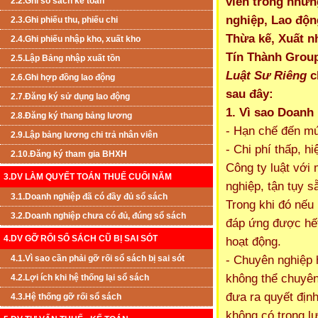
viên trong nhữn
2.2.Ghi sổ sách kế toán
nghiệp, Lao động
2.3.Ghi phiếu thu, phiếu chi
Thừa kế, Xuất n
2.4.Ghi phiếu nhập kho, xuất kho
Tín Thành Grou
2.5.Lập Bảng nhập xuất tồn
Luật Sư Riêng
c
2.6.Ghi hợp đồng lao động
sau đây:
2.7.Đăng ký sử dụng lao động
1. Vì sao Doanh
2.8.Đăng ký thang bảng lương
- Hạn chế đến mức
2.9.Lập bảng lương chi trả nhân viên
- Chi phí thấp, 
2.10.Đăng ký tham gia BHXH
Công ty luật với 
3.DV LÀM QUYẾT TOÁN THUẾ CUỐI NĂM
nghiệp, tận tụy s
3.1.Doanh nghiệp đã có đầy đủ sổ sách
Trong khi đó nếu 
3.2.Doanh nghiệp chưa có đủ, đúng sổ sách
đáp ứng được hết
4.DV GỠ RỐI SỔ SÁCH CŨ BỊ SAI SÓT
hoạt động.
- Chuyên nghiệp 
4.1.Vì sao cần phải gỡ rối sổ sách bị sai sót
không thể chuyên
4.2.Lợi ích khi hệ thống lại sổ sách
đưa ra quyết địn
4.3.Hệ thống gỡ rối sổ sách
không có trọng l