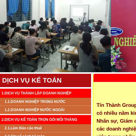
DỊCH VỤ KẾ TOÁN
1.DỊCH VỤ THÀNH LẬP DOANH NGHIỆP
1.1.DOANH NGHIỆP TRONG NƯỚC
Tín Thành Group
1.2.DOANH NGHIỆP NƯỚC NGOÀI
có nhiều năm ki
2.DỊCH VỤ KẾ TOÁN TRỌN GÓI MỖI THÁNG
Nhân sự, Giám đ
các doanh nghiệ
2.1.Làm Báo cáo thuế