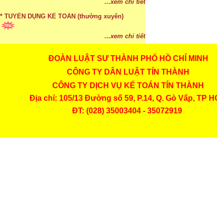
...xem chi tiết
* TUYỂN DỤNG KẾ TOÁN (thường xuyên)
...xem chi tiết
ĐOÀN LUẬT SƯ THÀNH PHỐ HỒ CHÍ MINH
* Cách chọn màu phù hợp theo phong thuỷ
CÔNG TY DÂN LUẬT TÍN THÀNH
...xem chi tiết
CÔNG TY DỊCH VỤ KẾ TOÁN TÍN THÀNH
* Mức phạt khi chậm nộp báo cáo thuế
Địa chỉ: 105/13 Đường số 59, P.14, Q. Gò Vấp, TP 
ĐT: (028) 35003404 - 35072919
...xem chi tiết
* Lập di chúc bằng miệng có cần đi công chứng
...xem chi tiết
* Những trường hợp được miễn thuế TNCN khi
chuyển nhượng, tặng, cho tài sản
...xem chi tiết
* Bị thất lạc và mất di chúc thì áp dụng thừa kế
theo pháp luật