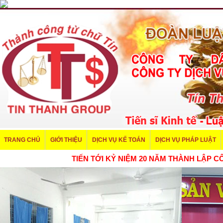
TRANG CHỦ
GIỚI THIỆU
DỊCH VỤ KẾ TOÁN
DỊCH VỤ PHÁP LUẬT
TIẾN TỚI KỶ NIỆM 20 NĂM THÀNH LẬ