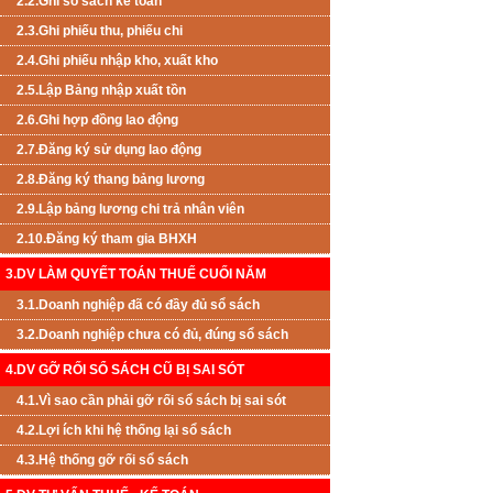
2.2.Ghi sổ sách kế toán
2.3.Ghi phiếu thu, phiếu chi
2.4.Ghi phiếu nhập kho, xuất kho
2.5.Lập Bảng nhập xuất tồn
2.6.Ghi hợp đồng lao động
2.7.Đăng ký sử dụng lao động
2.8.Đăng ký thang bảng lương
2.9.Lập bảng lương chi trả nhân viên
2.10.Đăng ký tham gia BHXH
3.DV LÀM QUYẾT TOÁN THUẾ CUỐI NĂM
3.1.Doanh nghiệp đã có đầy đủ sổ sách
3.2.Doanh nghiệp chưa có đủ, đúng sổ sách
4.DV GỠ RỐI SỔ SÁCH CŨ BỊ SAI SÓT
4.1.Vì sao cần phải gỡ rối sổ sách bị sai sót
4.2.Lợi ích khi hệ thống lại sổ sách
4.3.Hệ thống gỡ rối sổ sách