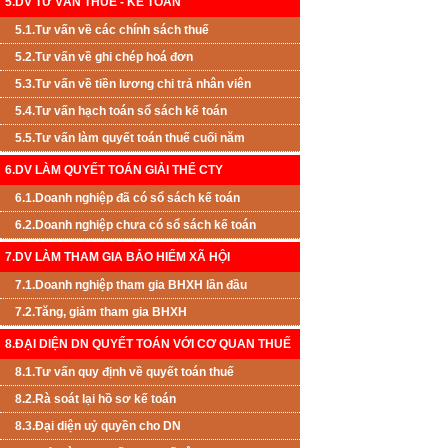
5.DV TƯ VẤN THUẾ - KẾ TOÁN
5.1.Tư vấn về các chính sách thuế
5.2.Tư vấn về ghi chép hoá đơn
5.3.Tư vấn về tiền lương chi trả nhân viên
5.4.Tư vấn hạch toán sổ sách kế toán
5.5.Tư vấn làm quyết toán thuế cuối năm
6.DV LÀM QUYẾT TOÁN GIẢI THỂ CTY
6.1.Doanh nghiệp đã có sổ sách kế toán
6.2.Doanh nghiệp chưa có sổ sách kế toán
7.DV LÀM THAM GIA BẢO HIỂM XÃ HỘI
7.1.Doanh nghiệp tham gia BHXH lần đầu
7.2.Tăng, giảm tham gia BHXH
8.ĐẠI DIỆN DN QUYẾT TOÁN VỚI CƠ QUAN THUẾ
8.1.Tư vấn quy định về quyết toán thuế
8.2.Rà soát lại hồ sơ kế toán
8.3.Đại diện uỷ quyền cho DN