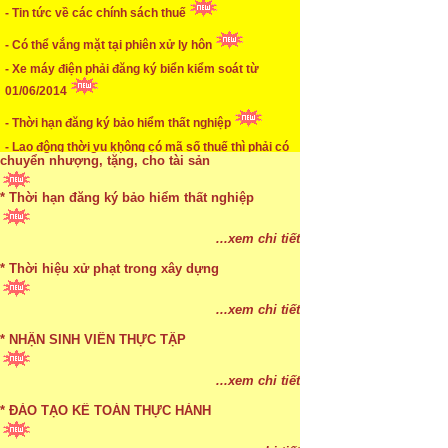
- Tin tức về các chính sách thuế
* Mức phạt khi chậm nộp báo cáo thuế
- Có thể vắng mặt tại phiên xử ly hôn
...xem chi tiết
- Xe máy điện phải đăng ký biển kiểm soát từ
01/06/2014
* Lập di chúc bằng miệng có cần đi công chứng
- Thời hạn đăng ký bảo hiểm thất nghiệp
...xem chi tiết
- Lao động thời vụ không có mã số thuế thì phải có
* Những trường hợp được miễn thuế TNCN khi
số CMND
chuyển nhượng, tặng, cho tài sản
* Thời hạn đăng ký bảo hiểm thất nghiệp
...xem chi tiết
* Bị thất lạc và mất di chúc thì áp dụng thừa kế
...xem chi tiết
theo pháp luật
* Thời hiệu xử phạt trong xây dựng
...xem chi tiết
...xem chi tiết
* NHẬN SINH VIÊN THỰC TẬP
...xem chi tiết
* ĐÀO TẠO KẾ TOÁN THỰC HÀNH