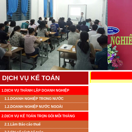
DỊCH VỤ KẾ TOÁN
1.DỊCH VỤ THÀNH LẬP DOANH NGHIỆP
1.1.DOANH NGHIỆP TRONG NƯỚC
1.2.DOANH NGHIỆP NƯỚC NGOÀI
2.DỊCH VỤ KẾ TOÁN TRỌN GÓI MỖI THÁNG
2.1.Làm Báo cáo thuế