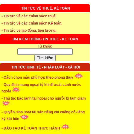
TIN TỨC VỀ THUẾ, KẾ TOÁN
* Thời hạn đăng ký bảo hiểm thất nghiệp
- Tin tức về các chính sách thuế.
- Tin tức về các chính sách Kế toán.
...xem chi tiết
- Tin tức về lao động, tiền lương.
* Thời hiệu xử phạt trong xây dựng
TÌM KIẾM THÔNG TIN THUẾ - KẾ TOÁN
Từ khóa:
...xem chi tiết
* NHẬN SINH VIÊN THỰC TẬP
TIN TỨC KINH TẾ - PHÁP LUẬT - XÃ HỘI
...xem chi tiết
* ĐÀO TẠO KẾ TOÁN THỰC HÀNH
- Cách chọn màu phù hợp theo phong thuỷ
- Quy định mang ngoại tệ khi đi xuất cảnh nước
...xem chi tiết
ngoài
- Thủ tục bảo lãnh tại ngoại cho người bị tạm giam
* TUYỂN DỤNG KẾ TOÁN (thường xuyên)
...xem chi tiết
- Quyền định đoạt tài sản riêng khi không có đăng
ký kết hôn
* Cách chọn màu phù hợp theo phong thuỷ
- ĐÀO TẠO KẾ TOÁN THỰC HÀNH
...xem chi tiết