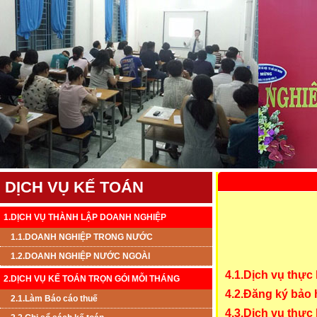
DỊCH VỤ KẾ TOÁN
1.DỊCH VỤ THÀNH LẬP DOANH NGHIỆP
1.1.DOANH NGHIỆP TRONG NƯỚC
1.2.DOANH NGHIỆP NƯỚC NGOÀI
4.1.Dịch vụ thực 
2.DỊCH VỤ KẾ TOÁN TRỌN GÓI MỖI THÁNG
4.2.Đăng ký bảo h
2.1.Làm Báo cáo thuế
4.3.Dịch vụ thực