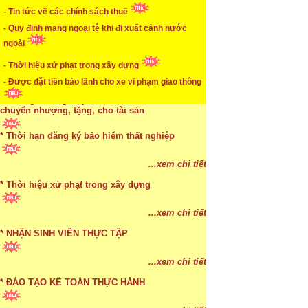
- Tin tức về các chính sách thuế
* Mức phạt khi chậm nộp báo cáo thuế
- Quy định mang ngoại tệ khi đi xuất cảnh nước
ngoài
...xem chi tiết
* Lập di chúc bằng miệng có cần đi công chứng
- Thời hiệu xử phạt trong xây dựng
- Được đặt tiền bảo lãnh cho xe vi phạm giao thông
...xem chi tiết
* Những trường hợp được miễn thuế TNCN khi
chuyển nhượng, tặng, cho tài sản
* Thời hạn đăng ký bảo hiểm thất nghiệp
...xem chi tiết
* Bị thất lạc và mất di chúc thì áp dụng thừa kế
...xem chi tiết
theo pháp luật
* Thời hiệu xử phạt trong xây dựng
...xem chi tiết
...xem chi tiết
* NHẬN SINH VIÊN THỰC TẬP
...xem chi tiết
* ĐÀO TẠO KẾ TOÁN THỰC HÀNH