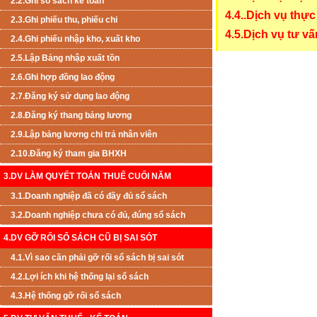
2.2.Ghi sổ sách kế toán
4.4..Dịch vụ thực
2.3.Ghi phiếu thu, phiếu chi
4.5.Dịch vụ tư v
2.4.Ghi phiếu nhập kho, xuất kho
2.5.Lập Bảng nhập xuất tồn
2.6.Ghi hợp đồng lao động
2.7.Đăng ký sử dụng lao động
2.8.Đăng ký thang bảng lương
2.9.Lập bảng lương chi trả nhân viên
2.10.Đăng ký tham gia BHXH
3.DV LÀM QUYẾT TOÁN THUẾ CUỐI NĂM
3.1.Doanh nghiệp đã có đầy đủ sổ sách
3.2.Doanh nghiệp chưa có đủ, đúng sổ sách
4.DV GỠ RỐI SỔ SÁCH CŨ BỊ SAI SÓT
4.1.Vì sao cần phải gỡ rối sổ sách bị sai sót
4.2.Lợi ích khi hệ thống lại sổ sách
4.3.Hệ thống gỡ rối sổ sách