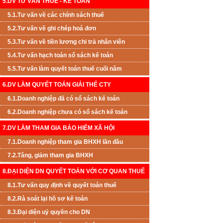
5.DV TƯ VẤN THUẾ - KẾ TOÁN
5.1.Tư vấn về các chính sách thuế
5.2.Tư vấn về ghi chép hoá đơn
5.3.Tư vấn về tiền lương chi trả nhân viên
5.4.Tư vấn hạch toán sổ sách kế toán
5.5.Tư vấn làm quyết toán thuế cuối năm
6.DV LÀM QUYẾT TOÁN GIẢI THỂ CTY
6.1.Doanh nghiệp đã có sổ sách kế toán
6.2.Doanh nghiệp chưa có sổ sách kế toán
7.DV LÀM THAM GIA BẢO HIỂM XÃ HỘI
7.1.Doanh nghiệp tham gia BHXH lần đầu
7.2.Tăng, giảm tham gia BHXH
8.ĐẠI DIỆN DN QUYẾT TOÁN VỚI CƠ QUAN THUẾ
8.1.Tư vấn quy định về quyết toán thuế
8.2.Rà soát lại hồ sơ kế toán
8.3.Đại diện uỷ quyền cho DN