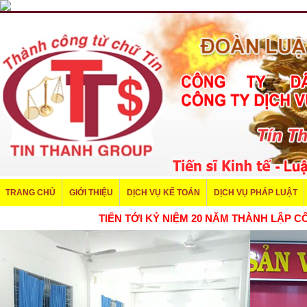
TRANG CHỦ
GIỚI THIỆU
DỊCH VỤ KẾ TOÁN
DỊCH VỤ PHÁP LUẬT
TIẾN TỚI KỶ NIỆM 20 NĂM THÀNH LẬ