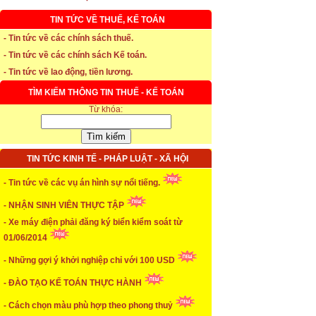
TIN TỨC VỀ THUẾ, KẾ TOÁN
* Thời hạn đăng ký bảo hiểm thất nghiệp
- Tin tức về các chính sách thuế.
- Tin tức về các chính sách Kế toán.
...xem chi tiết
- Tin tức về lao động, tiền lương.
* Thời hiệu xử phạt trong xây dựng
TÌM KIẾM THÔNG TIN THUẾ - KẾ TOÁN
Từ khóa:
...xem chi tiết
* NHẬN SINH VIÊN THỰC TẬP
TIN TỨC KINH TẾ - PHÁP LUẬT - XÃ HỘI
...xem chi tiết
* ĐÀO TẠO KẾ TOÁN THỰC HÀNH
- Tin tức về các vụ án hình sự nổi tiếng.
- NHẬN SINH VIÊN THỰC TẬP
...xem chi tiết
- Xe máy điện phải đăng ký biển kiểm soát từ
* TUYỂN DỤNG KẾ TOÁN (thường xuyên)
01/06/2014
- Những gợi ý khởi nghiệp chỉ với 100 USD
...xem chi tiết
* Cách chọn màu phù hợp theo phong thuỷ
- ĐÀO TẠO KẾ TOÁN THỰC HÀNH
- Cách chọn màu phù hợp theo phong thuỷ
...xem chi tiết