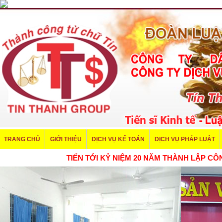
TRANG CHỦ
GIỚI THIỆU
DỊCH VỤ KẾ TOÁN
DỊCH VỤ PHÁP LUẬT
TIẾN TỚI KỶ NIỆM 20 NĂM THÀNH LẬP 