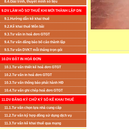
8.4.Giải trình, thuyết minh số liệu
9.DV LÀM HỒ SƠ THUẾ KHI MỚI THÀNH LẬP DN
9.1.Hướng dẫn kê khai thuế
9.2.Kê khai thuế Môn bài
9.3.Tư vấn in hoá đơn GTGT
9.4.Tư vấn đăng báo bố cáo thành lập
9.5.Tư vấn DVKT mỗi tháng trọn gói
10.DV ĐẶT IN HOÁ ĐƠN
10.1.Tư vấn thiết kế hoá đơn GTGT
10.2.Tư vấn in hoá đơn GTGT
10.3.Tư vấn thông báo phát hành HĐ
10.4.Tư vấn ghi chép hoá đơn GTGT
11.DV ĐĂNG KÝ CHỮ KÝ SỐ KÊ KHAI THUẾ
11.1.Tư vấn chọn lựa nhà cung cấp
11.2.Tư vấn ký hợp đồng sử dụng dịch vụ
11.3.Tư vấn kê khai thuế qua mạng