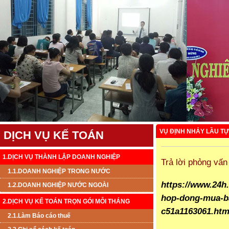
VỤ ĐỊNH NHẢY LẦU TỰ
DỊCH VỤ KẾ TOÁN
1.DỊCH VỤ THÀNH LẬP DOANH NGHIỆP
Trả lời phỏng vấ
1.1.DOANH NGHIỆP TRONG NƯỚC
https://www.24h.
1.2.DOANH NGHIỆP NƯỚC NGOÀI
hop-dong-mua-ban
2.DỊCH VỤ KẾ TOÁN TRỌN GÓI MỖI THÁNG
c51a1163061.htm
2.1.Làm Báo cáo thuế