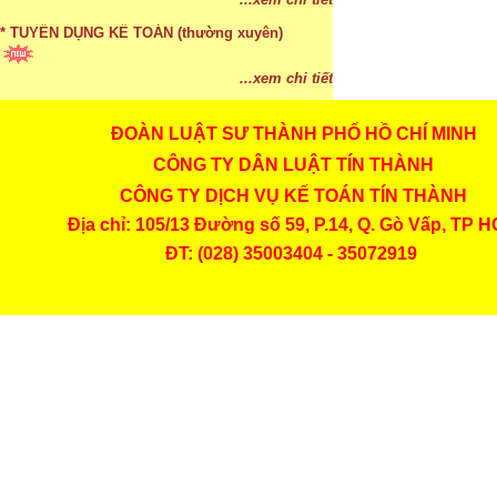
...xem chi tiết
* TUYỂN DỤNG KẾ TOÁN (thường xuyên)
...xem chi tiết
ĐOÀN LUẬT SƯ THÀNH PHỐ HỒ CHÍ MINH
* Cách chọn màu phù hợp theo phong thuỷ
CÔNG TY DÂN LUẬT TÍN THÀNH
...xem chi tiết
CÔNG TY DỊCH VỤ KẾ TOÁN TÍN THÀNH
* Mức phạt khi chậm nộp báo cáo thuế
Địa chỉ: 105/13 Đường số 59, P.14, Q. Gò Vấp, TP 
ĐT: (028) 35003404 - 35072919
...xem chi tiết
* Lập di chúc bằng miệng có cần đi công chứng
...xem chi tiết
* Những trường hợp được miễn thuế TNCN khi
chuyển nhượng, tặng, cho tài sản
...xem chi tiết
* Bị thất lạc và mất di chúc thì áp dụng thừa kế
theo pháp luật