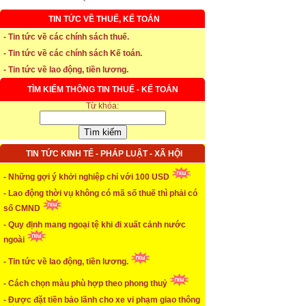
TIN TỨC VỀ THUẾ, KẾ TOÁN
* Thời hạn đăng ký bảo hiểm thất nghiệp
- Tin tức về các chính sách thuế.
- Tin tức về các chính sách Kế toán.
...xem chi tiết
- Tin tức về lao động, tiền lương.
* Thời hiệu xử phạt trong xây dựng
TÌM KIẾM THÔNG TIN THUẾ - KẾ TOÁN
...xem chi tiết
Từ khóa:
* NHẬN SINH VIÊN THỰC TẬP
...xem chi tiết
TIN TỨC KINH TẾ - PHÁP LUẬT - XÃ HỘI
* ĐÀO TẠO KẾ TOÁN THỰC HÀNH
- Những gợi ý khởi nghiệp chỉ với 100 USD
- Lao động thời vụ không có mã số thuế thì phải có
...xem chi tiết
số CMND
* TUYỂN DỤNG KẾ TOÁN (thường xuyên)
- Quy định mang ngoại tệ khi đi xuất cảnh nước
ngoài
...xem chi tiết
- Tin tức về lao động, tiền lương.
* Cách chọn màu phù hợp theo phong thuỷ
- Cách chọn màu phù hợp theo phong thuỷ
...xem chi tiết
- Được đặt tiền bảo lãnh cho xe vi phạm giao thông