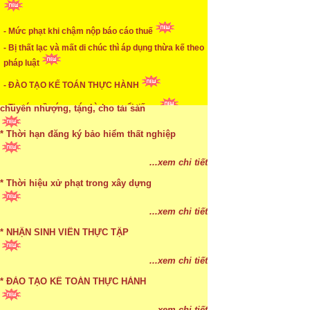
* Mức phạt khi chậm nộp báo cáo thuế
- Mức phạt khi chậm nộp báo cáo thuế
...xem chi tiết
- Bị thất lạc và mất di chúc thì áp dụng thừa kế theo
* Lập di chúc bằng miệng có cần đi công chứng
pháp luật
- ĐÀO TẠO KẾ TOÁN THỰC HÀNH
...xem chi tiết
- Tin tức về các vụ án hình sự nổi tiếng.
* Những trường hợp được miễn thuế TNCN khi
chuyển nhượng, tặng, cho tài sản
* Thời hạn đăng ký bảo hiểm thất nghiệp
...xem chi tiết
* Bị thất lạc và mất di chúc thì áp dụng thừa kế
...xem chi tiết
theo pháp luật
* Thời hiệu xử phạt trong xây dựng
...xem chi tiết
...xem chi tiết
* NHẬN SINH VIÊN THỰC TẬP
...xem chi tiết
* ĐÀO TẠO KẾ TOÁN THỰC HÀNH