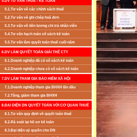
5.DV TƯ VẤN THUẾ - KẾ TOÁN
5.1.Tư vấn về các chính sách thuế
5.2.Tư vấn về ghi chép hoá đơn
5.3.Tư vấn về tiền lương chi trả nhân viên
5.4.Tư vấn hạch toán sổ sách kế toán
5.5.Tư vấn làm quyết toán thuế cuối năm
6.DV LÀM QUYẾT TOÁN GIẢI THỂ CTY
6.1.Doanh nghiệp đã có sổ sách kế toán
6.2.Doanh nghiệp chưa có sổ sách kế toán
7.DV LÀM THAM GIA BẢO HIỂM XÃ HỘI
7.1.Doanh nghiệp tham gia BHXH lần đầu
7.2.Tăng, giảm tham gia BHXH
8.ĐẠI DIỆN DN QUYẾT TOÁN VỚI CƠ QUAN THUẾ
8.1.Tư vấn quy định về quyết toán thuế
8.2.Rà soát lại hồ sơ kế toán
8.3.Đại diện uỷ quyền cho DN