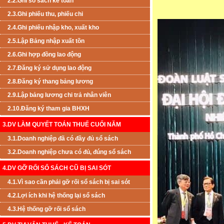
2.2.Ghi sổ sách kế toán
2.3.Ghi phiếu thu, phiếu chi
2.4.Ghi phiếu nhập kho, xuất kho
2.5.Lập Bảng nhập xuất tồn
2.6.Ghi hợp đồng lao động
2.7.Đăng ký sử dụng lao động
2.8.Đăng ký thang bảng lương
2.9.Lập bảng lương chi trả nhân viên
2.10.Đăng ký tham gia BHXH
3.DV LÀM QUYẾT TOÁN THUẾ CUỐI NĂM
3.1.Doanh nghiệp đã có đầy đủ sổ sách
3.2.Doanh nghiệp chưa có đủ, đúng sổ sách
4.DV GỠ RỐI SỔ SÁCH CŨ BỊ SAI SÓT
4.1.Vì sao cần phải gỡ rối sổ sách bị sai sót
4.2.Lợi ích khi hệ thống lại sổ sách
4.3.Hệ thống gỡ rối sổ sách