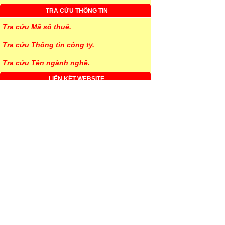
TRA CỨU THÔNG TIN
Tra cứu Mã số thuế.
Tra cứu Thông tin công ty.
Tra cứu Tên ngành nghề.
LIÊN KẾT WEBSITE
- Website dành cho doanh nhân
- Website dành cho giải trí
- Website dành cho phái Nam
- Website dành cho phái Nữ
LIÊN HỆ SỬ DỤNG DỊCH VỤ
- Liên hệ sử dụng dịch vụ
- Góp ý và trao đổi
ĐẶT CÂU HỎI VÀ TRẢ LỜI
- Tư vấn và trả lời thắc mắc pháp luật Thuế, Kế
toán, Kinh tế, Doanh nghiệp..