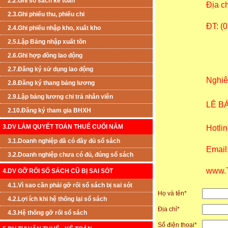
2.2.Ghi sổ sách kế toán
Địa c
2.3.Ghi phiếu thu, phiếu chi
ĐT: (
2.4.Ghi phiếu nhập kho, xuất kho
2.5.Lập Bảng nhập xuất tồn
2.6.Ghi hợp đồng lao động
2.7.Đăng ký sử dụng lao động
Nghiê
2.8.Đăng ký thang bảng lương
2.9.Lập bảng lương chi trả nhân viên
LÊ B
2.10.Đăng ký tham gia BHXH
3.DV LÀM QUYẾT TOÁN THUẾ CUỐI NĂM
Hotli
3.1.Doanh nghiệp đã có đầy đủ sổ sách
Email
3.2.Doanh nghiệp chưa có đủ, đúng sổ sách
www.
4.DV GỠ RỐI SỔ SÁCH CŨ BỊ SAI SÓT
4.1.Vì sao cần phải gỡ rối sổ sách bị sai sót
Họ và tên
*
4.2.Lợi ích khi hệ thống lại sổ sách
Địa chỉ
*
4.3.Hệ thống gỡ rối sổ sách
Số điện thoại
*