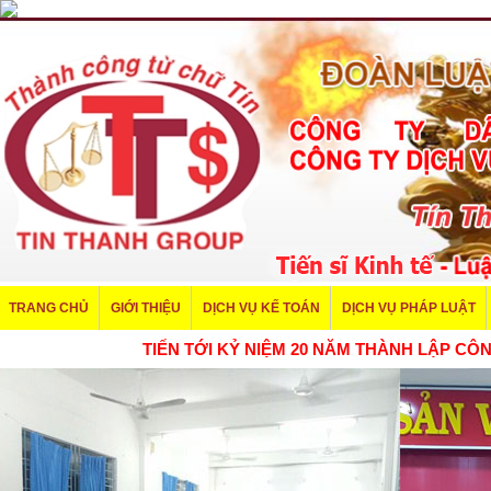
TRANG CHỦ
GIỚI THIỆU
DỊCH VỤ KẾ TOÁN
DỊCH VỤ PHÁP LUẬT
TIẾN TỚI KỶ NIỆM 20 NĂM THÀNH LẬP CÔNG TY