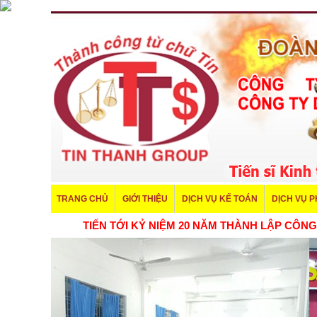
TRANG CHỦ
GIỚI THIỆU
DỊCH VỤ KẾ TOÁN
DỊCH VỤ 
TIẾN TỚI KỶ NIỆM 20 NĂM THÀNH LẬP CÔNG TY T