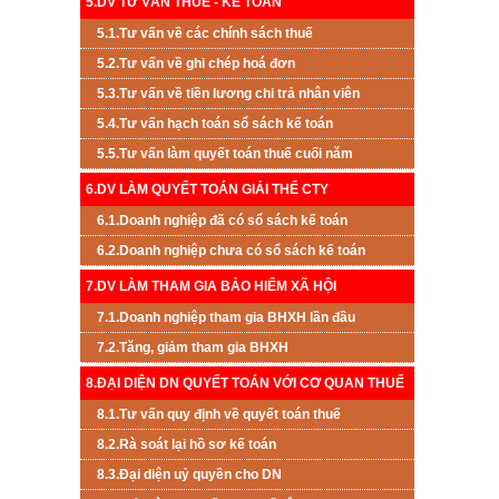
5.DV TƯ VẤN THUẾ - KẾ TOÁN
5.1.Tư vấn về các chính sách thuế
5.2.Tư vấn về ghi chép hoá đơn
5.3.Tư vấn về tiền lương chi trả nhân viên
5.4.Tư vấn hạch toán sổ sách kế toán
5.5.Tư vấn làm quyết toán thuế cuối năm
6.DV LÀM QUYẾT TOÁN GIẢI THỂ CTY
6.1.Doanh nghiệp đã có sổ sách kế toán
6.2.Doanh nghiệp chưa có sổ sách kế toán
7.DV LÀM THAM GIA BẢO HIỂM XÃ HỘI
7.1.Doanh nghiệp tham gia BHXH lần đầu
7.2.Tăng, giảm tham gia BHXH
8.ĐẠI DIỆN DN QUYẾT TOÁN VỚI CƠ QUAN THUẾ
8.1.Tư vấn quy định về quyết toán thuế
8.2.Rà soát lại hồ sơ kế toán
8.3.Đại diện uỷ quyền cho DN