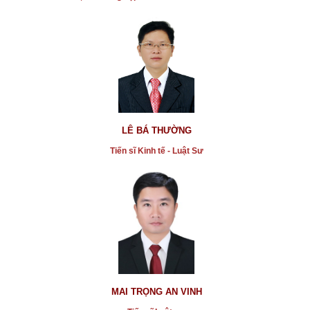
* Cảnh giác với thông tin mua bán nhà đất trên mạng
được quảng cáo sai sự thật, gây nhiễu loạn
...xem chi tiết
* Tai nạn lao động làm chết hàng chục người ở Đồng
Nai
LÊ BÁ THƯỜNG
...xem chi tiết
Tiến sĩ Kinh tế - Luật Sư
* Kết quả công tác phòng, chống tham nhũng trong
thời gian qua
...xem chi tiết
* Vụ CSGT Tân Sơn Nhất bị tố đòi tiền
...xem chi tiết
* Vụ án tạt axit hủy hoại đời thiếu nữ ở Đồng Nai
...xem chi tiết
MAI TRỌNG AN VINH
* Cho thuê căn hộ chung cư theo ngày tại TPHCM: