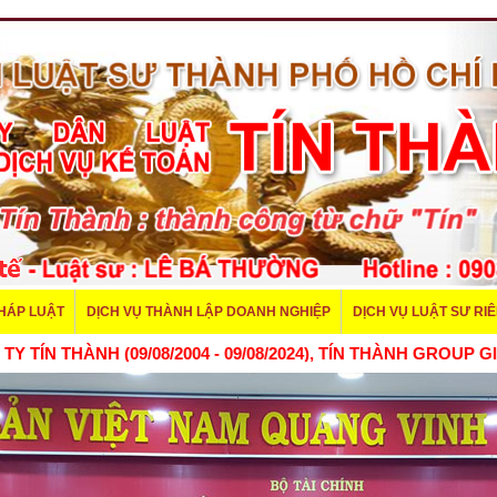
PHÁP LUẬT
DỊCH VỤ THÀNH LẬP DOANH NGHIỆP
DỊCH VỤ LUẬT SƯ RI
ÍN THÀNH (09/08/2004 - 09/08/2024), TÍN THÀNH GROUP GIẢM