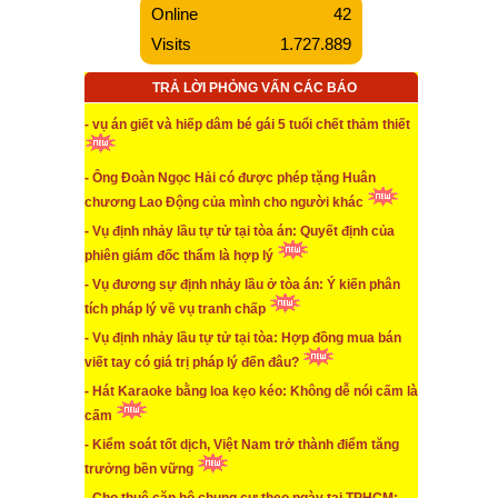
Online
42
* Phó Chi cục Hải quan khi gây tai nạn giao thông
Visits
1.727.889
vừa có nồng độ cồn lại còn bỏ chạy khỏi hiện trường
TRẢ LỜI PHỎNG VẤN CÁC BÁO
...xem chi tiết
* Vụ định nhảy lầu tự tử tại tòa: Hợp đồng mua bán
- vụ án giết và hiếp dâm bé gái 5 tuổi chết thảm thiết
viết tay có giá trị pháp lý đến đâu?
- Ông Đoàn Ngọc Hải có được phép tặng Huân
...xem chi tiết
chương Lao Động của mình cho người khác
* Nên “THIẾN HOÁ HỌC” yêu râu xanh phạm tội xâm
- Vụ định nhảy lầu tự tử tại tòa án: Quyết định của
hại tình dục với trẻ em
phiên giám đốc thẩm là hợp lý
...xem chi tiết
- Vụ đương sự định nhảy lầu ở tòa án: Ý kiến phân
* Hành vi không đeo khẩu trang nơi công cộng sẽ bị
tích pháp lý về vụ tranh chấp
kết xuất camera kiểm tra và xử phạt
- Vụ định nhảy lầu tự tử tại tòa: Hợp đồng mua bán
viết tay có giá trị pháp lý đến đâu?
...xem chi tiết
- Hát Karaoke bằng loa kẹo kéo: Không dễ nói cấm là
* Góp ý sửa đổi, bổ sung một số vấn đề của Luật Xử
cấm
Lý Vi Phạm Hành Chính
- Kiểm soát tốt dịch, Việt Nam trở thành điểm tăng
...xem chi tiết
trưởng bền vững
* Cảnh giác khi mua đất dự án có quy hoạch nhưng