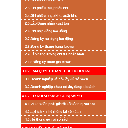
2.2.Ghi sổ sách kế toán
2.3.Ghi phiếu thu, phiếu chi
2.4.Ghi phiếu nhập kho, xuất kho
2.5.Lập Bảng nhập xuất tồn
2.6.Ghi hợp đồng lao động
2.7.Đăng ký sử dụng lao động
2.8.Đăng ký thang bảng lương
2.9.Lập bảng lương chi trả nhân viên
2.10.Đăng ký tham gia BHXH
3.DV LÀM QUYẾT TOÁN THUẾ CUỐI NĂM
3.1.Doanh nghiệp đã có đầy đủ sổ sách
3.2.Doanh nghiệp chưa có đủ, đúng sổ sách
4.DV GỠ RỐI SỔ SÁCH CŨ BỊ SAI SÓT
4.1.Vì sao cần phải gỡ rối sổ sách bị sai sót
4.2.Lợi ích khi hệ thống lại sổ sách
4.3.Hệ thống gỡ rối sổ sách