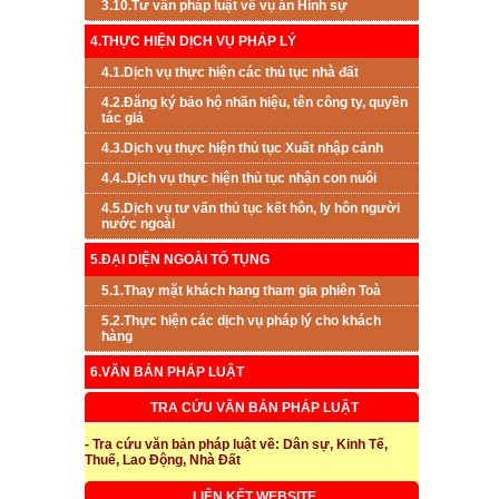
3.10.Tư vấn pháp luật về vụ án Hình sự
4.THỰC HIỆN DỊCH VỤ PHÁP LÝ
4.1.Dịch vụ thực hiện các thủ tục nhà đất
4.2.Đăng ký bảo hộ nhãn hiệu, tên công ty, quyền
tác giả
4.3.Dịch vụ thực hiện thủ tục Xuất nhập cảnh
4.4..Dịch vụ thực hiện thủ tục nhận con nuôi
4.5.Dịch vụ tư vấn thủ tục kết hôn, ly hôn người
nước ngoài
5.ĐẠI DIỆN NGOÀI TỐ TỤNG
5.1.Thay mặt khách hang tham gia phiên Toà
5.2.Thực hiện các dịch vụ pháp lý cho khách
hàng
6.VĂN BẢN PHÁP LUẬT
TRA CỨU VĂN BẢN PHÁP LUẬT
- Tra cứu văn bản pháp luật về: Dân sự, Kinh Tế,
Thuế, Lao Động, Nhà Đất
LIÊN KẾT WEBSITE