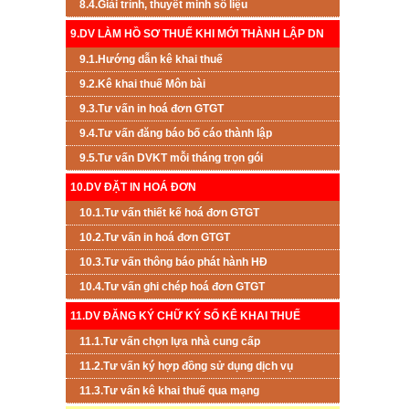
8.4.Giải trình, thuyết minh số liệu
9.DV LÀM HỒ SƠ THUẾ KHI MỚI THÀNH LẬP DN
9.1.Hướng dẫn kê khai thuế
9.2.Kê khai thuế Môn bài
9.3.Tư vấn in hoá đơn GTGT
9.4.Tư vấn đăng báo bố cáo thành lập
9.5.Tư vấn DVKT mỗi tháng trọn gói
10.DV ĐẶT IN HOÁ ĐƠN
10.1.Tư vấn thiết kế hoá đơn GTGT
10.2.Tư vấn in hoá đơn GTGT
10.3.Tư vấn thông báo phát hành HĐ
10.4.Tư vấn ghi chép hoá đơn GTGT
11.DV ĐĂNG KÝ CHỮ KÝ SỐ KÊ KHAI THUẾ
11.1.Tư vấn chọn lựa nhà cung cấp
11.2.Tư vấn ký hợp đồng sử dụng dịch vụ
11.3.Tư vấn kê khai thuế qua mạng