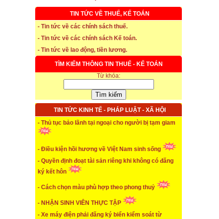
TIN TỨC VỀ THUẾ, KẾ TOÁN
- Tin tức về các chính sách thuế.
- Tin tức về các chính sách Kế toán.
* Thời hạn đăng ký bảo hiểm thất nghiệp
- Tin tức về lao động, tiền lương.
...xem chi tiết
TÌM KIẾM THÔNG TIN THUẾ - KẾ TOÁN
Từ khóa:
* Thời hiệu xử phạt trong xây dựng
...xem chi tiết
TIN TỨC KINH TẾ - PHÁP LUẬT - XÃ HỘI
* NHẬN SINH VIÊN THỰC TẬP
- Thủ tục bảo lãnh tại ngoại cho người bị tạm giam
...xem chi tiết
* ĐÀO TẠO KẾ TOÁN THỰC HÀNH
- Điều kiện hồi hương về Việt Nam sinh sống
- Quyền định đoạt tài sản riêng khi không có đăng
...xem chi tiết
ký kết hôn
* TUYỂN DỤNG KẾ TOÁN (thường xuyên)
- Cách chọn màu phù hợp theo phong thuỷ
...xem chi tiết
- NHẬN SINH VIÊN THỰC TẬP
- Xe máy điện phải đăng ký biển kiểm soát từ
* Cách chọn màu phù hợp theo phong thuỷ