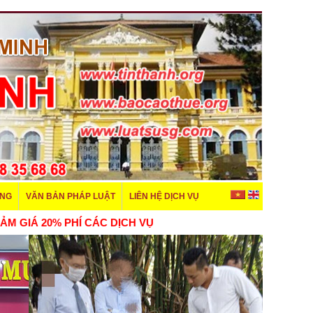
ÊNG
VĂN BẢN PHÁP LUẬT
LIÊN HỆ DỊCH VỤ
 GIÁ 20% PHÍ CÁC DỊCH VỤ