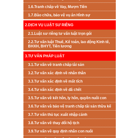
1.6.Tranh chấp về Vay, Mượn Tiền
1.7.Bào chữa, bảo vệ vụ án Hình sự
2.DỊCH VỤ LUẬT SƯ RIÊNG
2.1.Luật sư riêng tư vấn luật trọn gói
2.2.Tư vấn luật Thuế, Kế toán, lao động Kinh tế,
BHXH, BHYT, Tiền lương
3.TƯ VẤN PHÁP LUẬT
3.1.Tư vấn về tranh chấp tài sản
3.2.Tư vấn xác định về nhân thân
3.3.Tư vấn xác định về mất tích
3.4.Tư vấn xác định về đã chết
3.5.Tư vấn về kết hôn, ly hôn, quyền nuôi con
3.6.Tư vấn và bảo vệ tranh chấp tài sản thừa kế
3.7.Tư vấn thủ tục xuất nhập cảnh
3.8.Tư vấn về thay đổi hộ tịch
3.9.Tư vấn về quy định nhân con nuôi