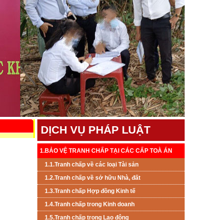
DỊCH VỤ PHÁP LUẬT
1.BẢO VỆ TRANH CHẤP TẠI CÁC CẤP TOÀ ÁN
1.1.Tranh chấp về các loại Tài sản
1.2.Tranh chấp về sở hữu Nhà, đất
1.3.Tranh chấp Hợp đồng Kinh tế
1.4.Tranh chấp trong Kinh doanh
1.5.Tranh chấp trong Lao đông