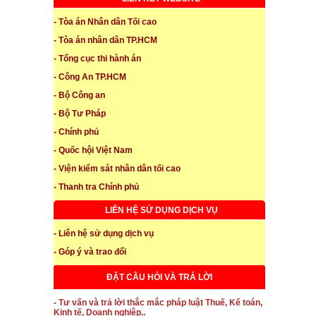
- Tòa án Nhân dân Tối cao
- Tòa án nhân dân TP.HCM
- Tổng cục thi hành án
- Công An TP.HCM
- Bộ Công an
- Bộ Tư Pháp
- Chính phủ
- Quốc hội Việt Nam
- Viện kiểm sát nhân dân tối cao
- Thanh tra Chính phủ
LIÊN HỆ SỬ DỤNG DỊCH VỤ
- Liên hệ sử dụng dịch vụ
- Góp ý và trao đổi
ĐẶT CÂU HỎI VÀ TRẢ LỜI
- Tư vấn và trả lời thắc mắc pháp luật Thuế, Kế toán,
Kinh tế, Doanh nghiệp..