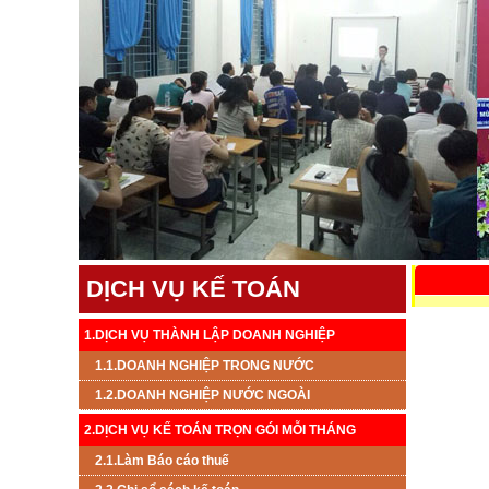
DỊCH VỤ KẾ TOÁN
1.DỊCH VỤ THÀNH LẬP DOANH NGHIỆP
1.1.DOANH NGHIỆP TRONG NƯỚC
1.2.DOANH NGHIỆP NƯỚC NGOÀI
2.DỊCH VỤ KẾ TOÁN TRỌN GÓI MỖI THÁNG
2.1.Làm Báo cáo thuế