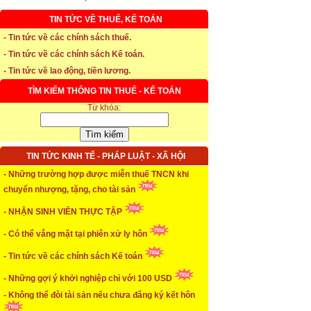
TIN TỨC VỀ THUẾ, KẾ TOÁN
- Tin tức về các chính sách thuế.
* Thời hạn đăng ký bảo hiểm thất nghiệp
- Tin tức về các chính sách Kế toán.
...xem chi tiết
- Tin tức về lao động, tiền lương.
* Thời hiệu xử phạt trong xây dựng
TÌM KIẾM THÔNG TIN THUẾ - KẾ TOÁN
Từ khóa:
...xem chi tiết
* NHẬN SINH VIÊN THỰC TẬP
TIN TỨC KINH TẾ - PHÁP LUẬT - XÃ HỘI
...xem chi tiết
- Những trường hợp được miễn thuế TNCN khi
* ĐÀO TẠO KẾ TOÁN THỰC HÀNH
chuyển nhượng, tặng, cho tài sản
- NHẬN SINH VIÊN THỰC TẬP
...xem chi tiết
- Có thể vắng mặt tại phiên xử ly hôn
* TUYỂN DỤNG KẾ TOÁN (thường xuyên)
- Tin tức về các chính sách Kế toán
...xem chi tiết
- Những gợi ý khởi nghiệp chỉ với 100 USD
* Cách chọn màu phù hợp theo phong thuỷ
- Không thể đòi tài sản nếu chưa đăng ký kết hôn