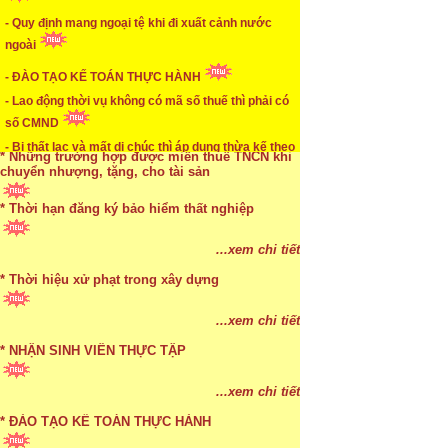
...xem chi tiết
- Quy định mang ngoại tệ khi đi xuất cảnh nước
* Mức phạt khi chậm nộp báo cáo thuế
ngoài
...xem chi tiết
- ĐÀO TẠO KẾ TOÁN THỰC HÀNH
- Lao động thời vụ không có mã số thuế thì phải có
* Lập di chúc bằng miệng có cần đi công chứng
số CMND
...xem chi tiết
- Bị thất lạc và mất di chúc thì áp dụng thừa kế theo
pháp luật
* Những trường hợp được miễn thuế TNCN khi
chuyển nhượng, tặng, cho tài sản
* Thời hạn đăng ký bảo hiểm thất nghiệp
...xem chi tiết
* Bị thất lạc và mất di chúc thì áp dụng thừa kế
...xem chi tiết
theo pháp luật
* Thời hiệu xử phạt trong xây dựng
...xem chi tiết
...xem chi tiết
* NHẬN SINH VIÊN THỰC TẬP
...xem chi tiết
* ĐÀO TẠO KẾ TOÁN THỰC HÀNH