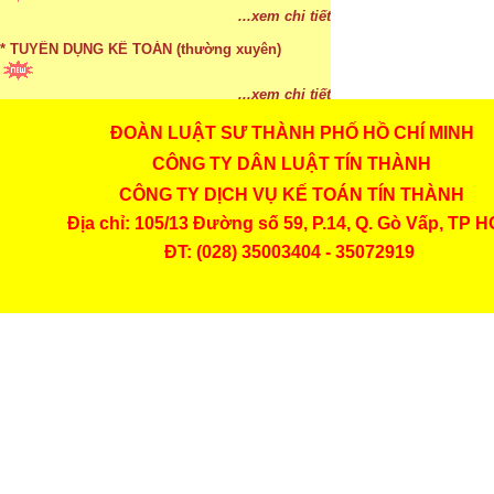
...xem chi tiết
* TUYỂN DỤNG KẾ TOÁN (thường xuyên)
...xem chi tiết
ĐOÀN LUẬT SƯ THÀNH PHỐ HỒ CHÍ MINH
* Cách chọn màu phù hợp theo phong thuỷ
CÔNG TY DÂN LUẬT TÍN THÀNH
...xem chi tiết
CÔNG TY DỊCH VỤ KẾ TOÁN TÍN THÀNH
Địa chỉ: 105/13 Đường số 59, P.14, Q. Gò Vấp, TP 
* Mức phạt khi chậm nộp báo cáo thuế
ĐT: (028) 35003404 - 35072919
...xem chi tiết
* Lập di chúc bằng miệng có cần đi công chứng
...xem chi tiết
* Những trường hợp được miễn thuế TNCN khi
chuyển nhượng, tặng, cho tài sản
...xem chi tiết
* Bị thất lạc và mất di chúc thì áp dụng thừa kế