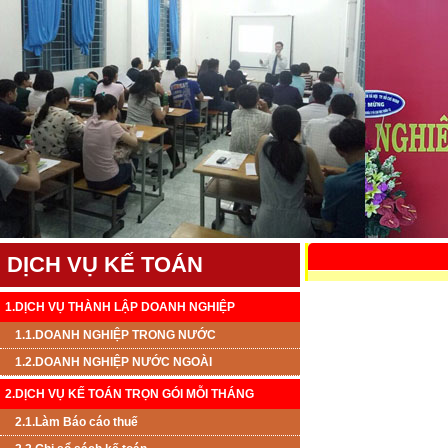
DỊCH VỤ KẾ TOÁN
1.DỊCH VỤ THÀNH LẬP DOANH NGHIỆP
1.1.DOANH NGHIỆP TRONG NƯỚC
1.2.DOANH NGHIỆP NƯỚC NGOÀI
2.DỊCH VỤ KẾ TOÁN TRỌN GÓI MỖI THÁNG
2.1.Làm Báo cáo thuế