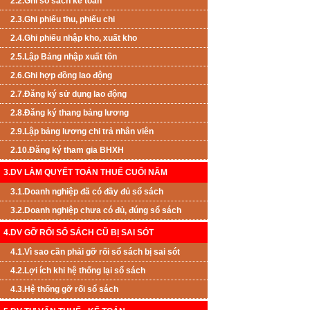
2.2.Ghi sổ sách kế toán
2.3.Ghi phiếu thu, phiếu chi
2.4.Ghi phiếu nhập kho, xuất kho
2.5.Lập Bảng nhập xuất tồn
2.6.Ghi hợp đồng lao động
2.7.Đăng ký sử dụng lao động
2.8.Đăng ký thang bảng lương
2.9.Lập bảng lương chi trả nhân viên
2.10.Đăng ký tham gia BHXH
3.DV LÀM QUYẾT TOÁN THUẾ CUỐI NĂM
3.1.Doanh nghiệp đã có đầy đủ sổ sách
3.2.Doanh nghiệp chưa có đủ, đúng sổ sách
4.DV GỠ RỐI SỔ SÁCH CŨ BỊ SAI SÓT
4.1.Vì sao cần phải gỡ rối sổ sách bị sai sót
4.2.Lợi ích khi hệ thống lại sổ sách
4.3.Hệ thống gỡ rối sổ sách