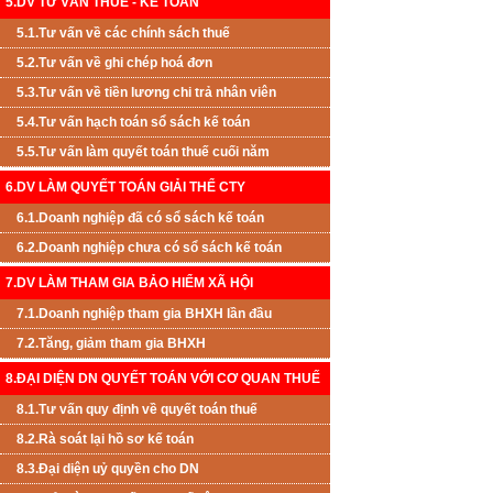
5.DV TƯ VẤN THUẾ - KẾ TOÁN
5.1.Tư vấn về các chính sách thuế
5.2.Tư vấn về ghi chép hoá đơn
5.3.Tư vấn về tiền lương chi trả nhân viên
5.4.Tư vấn hạch toán sổ sách kế toán
5.5.Tư vấn làm quyết toán thuế cuối năm
6.DV LÀM QUYẾT TOÁN GIẢI THỂ CTY
6.1.Doanh nghiệp đã có sổ sách kế toán
6.2.Doanh nghiệp chưa có sổ sách kế toán
7.DV LÀM THAM GIA BẢO HIỂM XÃ HỘI
7.1.Doanh nghiệp tham gia BHXH lần đầu
7.2.Tăng, giảm tham gia BHXH
8.ĐẠI DIỆN DN QUYẾT TOÁN VỚI CƠ QUAN THUẾ
8.1.Tư vấn quy định về quyết toán thuế
8.2.Rà soát lại hồ sơ kế toán
8.3.Đại diện uỷ quyền cho DN