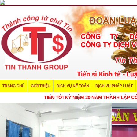
TRANG CHỦ
GIỚI THIỆU
DỊCH VỤ KẾ TOÁN
DỊCH VỤ PHÁP LUẬT
TIẾN TỚI KỶ NIỆM 20 NĂM THÀNH LẬP