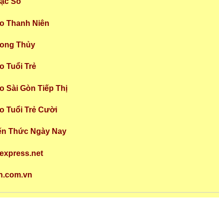
hạc Số
áo Thanh Niên
hong Thủy
o Tuổi Trẻ
o Sài Gòn Tiếp Thị
áo Tuổi Trẻ Cười
iến Thức Ngày Nay
nexpress.net
4h.com.vn