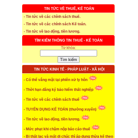
TIN TỨC VỀ THUẾ, KẾ TOÁN
- Tin tức về các chính sách thuế.
* Thời hạn đăng ký bảo hiểm thất nghiệp
- Tin tức về các chính sách Kế toán.
- Tin tức về lao động, tiền lương.
...xem chi tiết
TÌM KIẾM THÔNG TIN THUẾ - KẾ TOÁN
* Thời hiệu xử phạt trong xây dựng
Từ khóa:
...xem chi tiết
* NHẬN SINH VIÊN THỰC TẬP
TIN TỨC KINH TẾ - PHÁP LUẬT - XÃ HỘI
...xem chi tiết
- Có thể vắng mặt tại phiên xử ly hôn
* ĐÀO TẠO KẾ TOÁN THỰC HÀNH
- Thời hạn đăng ký bảo hiểm thất nghiệp
...xem chi tiết
- Tin tức về các chính sách thuế
* TUYỂN DỤNG KẾ TOÁN (thường xuyên)
- TUYỂN DỤNG KẾ TOÁN (thường xuyên)
...xem chi tiết
- Tin tức về lao động, tiền lương.
* Cách chọn màu phù hợp theo phong thuỷ
- Mức phạt khi chậm nộp báo cáo thuế
- Bị thất lạc và mất di chúc thì áp dụng thừa kế theo