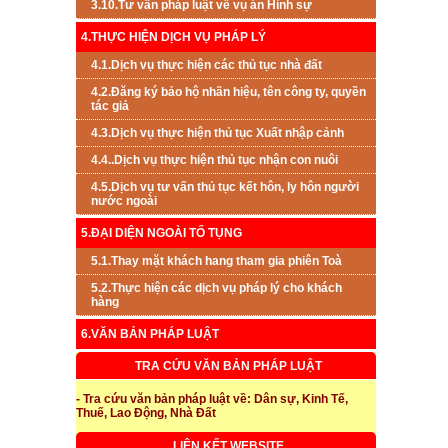
3.10.Tư vấn pháp luật về vụ án Hình sự
4.THỰC HIỆN DỊCH VỤ PHÁP LÝ
4.1.Dịch vụ thực hiện các thủ tục nhà đất
4.2.Đăng ký bảo hộ nhãn hiệu, tên công ty, quyền
tác giả
4.3.Dịch vụ thực hiện thủ tục Xuất nhập cảnh
4.4..Dịch vụ thực hiện thủ tục nhận con nuôi
4.5.Dịch vụ tư vấn thủ tục kết hôn, ly hôn người
nước ngoài
5.ĐẠI DIỆN NGOÀI TỐ TỤNG
5.1.Thay mặt khách hang tham gia phiên Toà
5.2.Thực hiện các dịch vụ pháp lý cho khách
hàng
6.VĂN BẢN PHÁP LUẬT
TRA CỨU VĂN BẢN PHÁP LUẬT
- Tra cứu văn bản pháp luật về: Dân sự, Kinh Tế,
Thuế, Lao Động, Nhà Đất
LIÊN KẾT WEBSITE