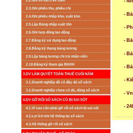
2.2.Ghi sổ sách kế toán
- N
2.3.Ghi phiếu thu, phiếu chi
- B
2.4.Ghi phiếu nhập kho, xuất kho
2.5.Lập Bảng nhập xuất tồn
- P
2.6.Ghi hợp đồng lao động
- Bá
2.7.Đăng ký sử dụng lao động
2.8.Đăng ký thang bảng lương
- Bá
2.9.Lập bảng lương chi trả nhân viên
2.10.Đăng ký tham gia BHXH
- B
3.DV LÀM QUYẾT TOÁN THUẾ CUỐI NĂM
- K
3.1.Doanh nghiệp đã có đầy đủ sổ sách
3.2.Doanh nghiệp chưa có đủ, đúng sổ sách
- V
4.DV GỠ RỐI SỔ SÁCH CŨ BỊ SAI SÓT
- 2
4.1.Vì sao cần phải gỡ rối sổ sách bị sai sót
4.2.Lợi ích khi hệ thống lại sổ sách
4.3.Hệ thống gỡ rối sổ sách