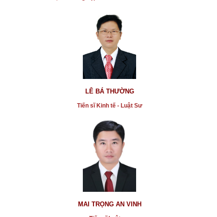
* Vụ CSGT Tân Sơn Nhất bị tố đòi tiền
...xem chi tiết
* Cảnh giác khi mua đất dự án có quy hoạch nhưng
đã bị chỉnh sửa làm giả bản quy hoạch 1/500
LÊ BÁ THƯỜNG
...xem chi tiết
Tiến sĩ Kinh tế - Luật Sư
* Kiểm soát tốt dịch, Việt Nam trở thành điểm tăng
trưởng bền vững
...xem chi tiết
* Người sử dụng mạng xã hội làm giả cơ quan nhà
nước để thu gom sổ BHXH sẽ bị xử tội hình sự.
...xem chi tiết
* Vụ đương sự định nhảy lầu ở tòa án: Ý kiến phân
tích pháp lý về vụ tranh chấp
MAI TRỌNG AN VINH