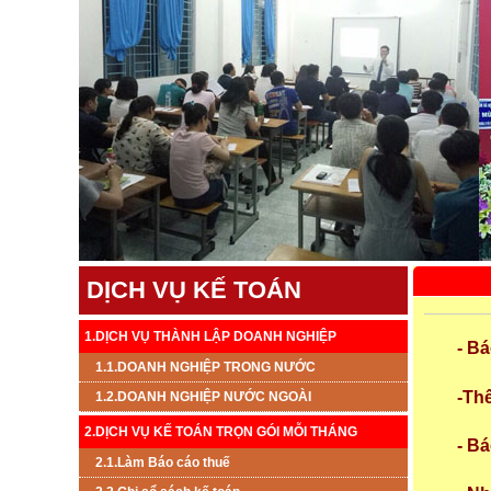
DỊCH VỤ KẾ TOÁN
1.DỊCH VỤ THÀNH LẬP DOANH NGHIỆP
-
Bá
1.1.DOANH NGHIỆP TRONG NƯỚC
-Th
1.2.DOANH NGHIỆP NƯỚC NGOÀI
2.DỊCH VỤ KẾ TOÁN TRỌN GÓI MỖI THÁNG
- B
2.1.Làm Báo cáo thuế