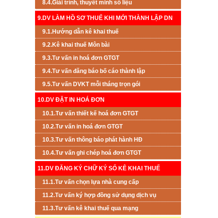
8.4.Giải trình, thuyết minh số liệu
9.DV LÀM HỒ SƠ THUẾ KHI MỚI THÀNH LẬP DN
9.1.Hướng dẫn kê khai thuế
9.2.Kê khai thuế Môn bài
9.3.Tư vấn in hoá đơn GTGT
9.4.Tư vấn đăng báo bố cáo thành lập
9.5.Tư vấn DVKT mỗi tháng trọn gói
10.DV ĐẶT IN HOÁ ĐƠN
10.1.Tư vấn thiết kế hoá đơn GTGT
10.2.Tư vấn in hoá đơn GTGT
10.3.Tư vấn thông báo phát hành HĐ
10.4.Tư vấn ghi chép hoá đơn GTGT
11.DV ĐĂNG KÝ CHỮ KÝ SỐ KÊ KHAI THUẾ
11.1.Tư vấn chọn lựa nhà cung cấp
11.2.Tư vấn ký hợp đồng sử dụng dịch vụ
11.3.Tư vấn kê khai thuế qua mạng