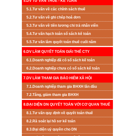
5.DV TƯ VẤN THUẾ - KẾ TOÁN
5.1.Tư vấn về các chính sách thuế
5.2.Tư vấn về ghi chép hoá đơn
5.3.Tư vấn về tiền lương chi trả nhân viên
5.4.Tư vấn hạch toán sổ sách kế toán
5.5.Tư vấn làm quyết toán thuế cuối năm
6.DV LÀM QUYẾT TOÁN GIẢI THỂ CTY
6.1.Doanh nghiệp đã có sổ sách kế toán
6.2.Doanh nghiệp chưa có sổ sách kế toán
7.DV LÀM THAM GIA BẢO HIỂM XÃ HỘI
7.1.Doanh nghiệp tham gia BHXH lần đầu
7.2.Tăng, giảm tham gia BHXH
8.ĐẠI DIỆN DN QUYẾT TOÁN VỚI CƠ QUAN THUẾ
8.1.Tư vấn quy định về quyết toán thuế
8.2.Rà soát lại hồ sơ kế toán
8.3.Đại diện uỷ quyền cho DN