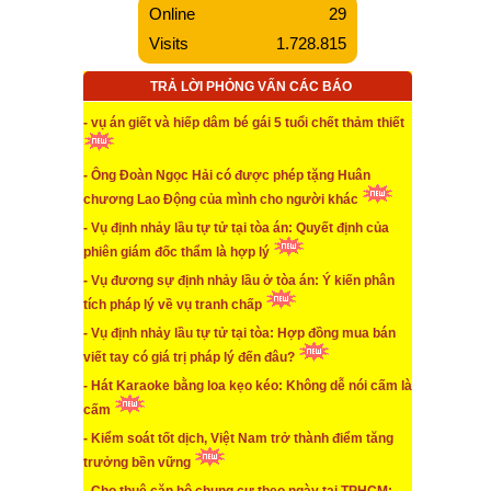
Online
29
...xem chi tiết
Visits
1.728.815
* Hành vi hủy hoại môi trường nghiêm trọng có thể bị
xử lý hình sự
TRẢ LỜI PHỎNG VẤN CÁC BÁO
...xem chi tiết
- vụ án giết và hiếp dâm bé gái 5 tuổi chết thảm thiết
* Cho thuê căn hộ chung cư theo ngày tại TPHCM:
Luật cấm nhưng thực tiễn “buông”
- Ông Đoàn Ngọc Hải có được phép tặng Huân
...xem chi tiết
chương Lao Động của mình cho người khác
- Vụ định nhảy lầu tự tử tại tòa án: Quyết định của
* Lừa đảo giới thiệu việc làm Tết
phiên giám đốc thẩm là hợp lý
...xem chi tiết
- Vụ đương sự định nhảy lầu ở tòa án: Ý kiến phân
tích pháp lý về vụ tranh chấp
* Nam nữ sống chung không đăng ký kết hôn
- Vụ định nhảy lầu tự tử tại tòa: Hợp đồng mua bán
...xem chi tiết
viết tay có giá trị pháp lý đến đâu?
* Những rủi ro khi mua lại nhà ở xã hội bằng hợp
- Hát Karaoke bằng loa kẹo kéo: Không dễ nói cấm là
đồng ủy quyền, di chúc, vi bằng
cấm
- Kiểm soát tốt dịch, Việt Nam trở thành điểm tăng
...xem chi tiết
trưởng bền vững
* Nên “THIẾN HOÁ HỌC” yêu râu xanh phạm tội xâm
hại tình dục với trẻ em