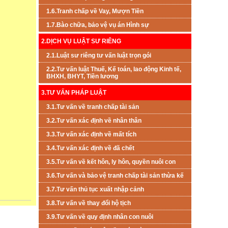
1.6.Tranh chấp về Vay, Mượn Tiền
1.7.Bào chữa, bảo vệ vụ án Hình sự
2.DỊCH VỤ LUẬT SƯ RIÊNG
2.1.Luật sư riêng tư vấn luật trọn gói
2.2.Tư vấn luật Thuế, Kế toán, lao động Kinh tế,
BHXH, BHYT, Tiền lương
3.TƯ VẤN PHÁP LUẬT
3.1.Tư vấn về tranh chấp tài sản
3.2.Tư vấn xác định về nhân thân
3.3.Tư vấn xác định về mất tích
3.4.Tư vấn xác định về đã chết
3.5.Tư vấn về kết hôn, ly hôn, quyền nuôi con
3.6.Tư vấn và bảo vệ tranh chấp tài sản thừa kế
3.7.Tư vấn thủ tục xuất nhập cảnh
3.8.Tư vấn về thay đổi hộ tịch
3.9.Tư vấn về quy định nhân con nuôi