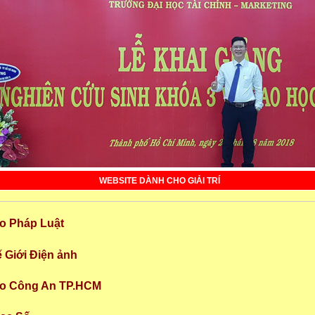
WEBSITE DÀNH CHO GIẢI TRÍ
o
Pháp Luật
ế Giới Điện ảnh
áo Công An TP.HCM