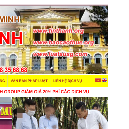
ÊNG
VĂN BẢN PHÁP LUẬT
LIÊN HỆ DỊCH VỤ
, TÍN THÀNH GROUP GIẢM GIÁ 20% PHÍ CÁC DỊCH VỤ