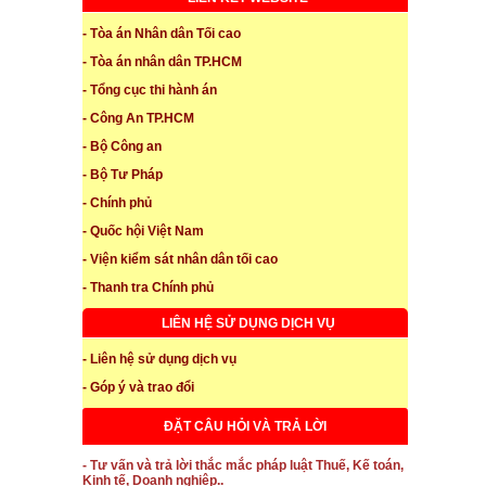
- Tòa án Nhân dân Tối cao
- Tòa án nhân dân TP.HCM
- Tổng cục thi hành án
- Công An TP.HCM
- Bộ Công an
- Bộ Tư Pháp
- Chính phủ
- Quốc hội Việt Nam
- Viện kiểm sát nhân dân tối cao
- Thanh tra Chính phủ
LIÊN HỆ SỬ DỤNG DỊCH VỤ
- Liên hệ sử dụng dịch vụ
- Góp ý và trao đổi
ĐẶT CÂU HỎI VÀ TRẢ LỜI
- Tư vấn và trả lời thắc mắc pháp luật Thuế, Kế toán,
Kinh tế, Doanh nghiệp..