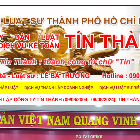
PHÁP LUẬT
DỊCH VỤ THÀNH LẬP DOANH NGHIỆP
DỊCH VỤ LUẬT SƯ RI
ĂM THÀNH LẬP CÔNG TY TÍN THÀNH (09/08/2004 - 09/08/2024)