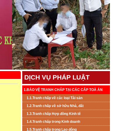
DỊCH VỤ PHÁP LUẬT
1.BẢO VỆ TRANH CHẤP TẠI CÁC CẤP TOÀ ÁN
1.1.Tranh chấp về các loại Tài sản
1.2.Tranh chấp về sở hữu Nhà, đất
1.3.Tranh chấp Hợp đồng Kinh tế
1.4.Tranh chấp trong Kinh doanh
1.5.Tranh chấp trong Lao đông