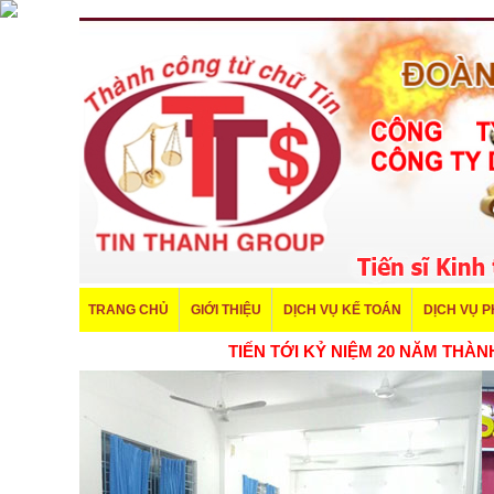
TRANG CHỦ
GIỚI THIỆU
DỊCH VỤ KẾ TOÁN
DỊCH VỤ 
TIẾN TỚI KỶ NIỆM 20 N