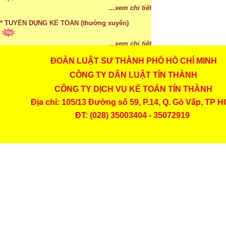
...xem chi tiết
* TUYỂN DỤNG KẾ TOÁN (thường xuyên)
...xem chi tiết
ĐOÀN LUẬT SƯ THÀNH PHỐ HỒ CHÍ MINH
* Cách chọn màu phù hợp theo phong thuỷ
CÔNG TY DÂN LUẬT TÍN THÀNH
CÔNG TY DỊCH VỤ KẾ TOÁN TÍN THÀNH
...xem chi tiết
Địa chỉ: 105/13 Đường số 59, P.14, Q. Gò Vấp, TP 
* Mức phạt khi chậm nộp báo cáo thuế
ĐT: (028) 35003404 - 35072919
...xem chi tiết
* Lập di chúc bằng miệng có cần đi công chứng
...xem chi tiết
* Những trường hợp được miễn thuế TNCN khi
chuyển nhượng, tặng, cho tài sản
...xem chi tiết
* Bị thất lạc và mất di chúc thì áp dụng thừa kế