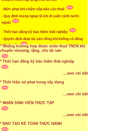
...xem chi tiết
- Mức phạt khi chậm nộp báo cáo thuế
* Mức phạt khi chậm nộp báo cáo thuế
- Quy định mang ngoại tệ khi đi xuất cảnh nước
ngoài
...xem chi tiết
* Lập di chúc bằng miệng có cần đi công chứng
- Thời hạn đăng ký bảo hiểm thất nghiệp
- Quyền định đoạt tài sản riêng khi không có đăng
...xem chi tiết
ký kết hôn
* Những trường hợp được miễn thuế TNCN khi
chuyển nhượng, tặng, cho tài sản
* Thời hạn đăng ký bảo hiểm thất nghiệp
...xem chi tiết
* Bị thất lạc và mất di chúc thì áp dụng thừa kế
...xem chi tiết
theo pháp luật
* Thời hiệu xử phạt trong xây dựng
...xem chi tiết
...xem chi tiết
* NHẬN SINH VIÊN THỰC TẬP
...xem chi tiết
* ĐÀO TẠO KẾ TOÁN THỰC HÀNH