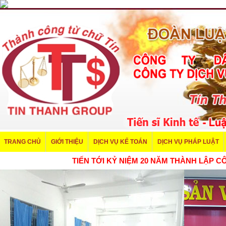
TRANG CHỦ
GIỚI THIỆU
DỊCH VỤ KẾ TOÁN
DỊCH VỤ PHÁP LUẬT
TIẾN TỚI KỶ NIỆM 20 NĂM THÀNH LẬ