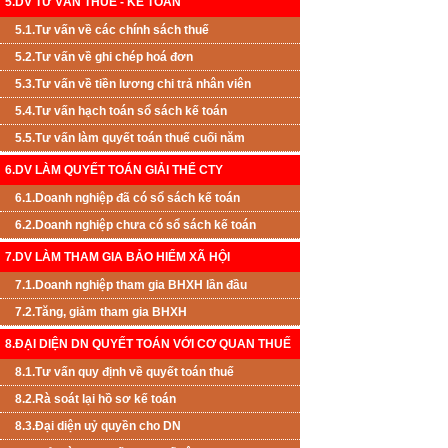
5.DV TƯ VẤN THUẾ - KẾ TOÁN
5.1.Tư vấn về các chính sách thuế
5.2.Tư vấn về ghi chép hoá đơn
5.3.Tư vấn về tiền lương chi trả nhân viên
5.4.Tư vấn hạch toán sổ sách kế toán
5.5.Tư vấn làm quyết toán thuế cuối năm
6.DV LÀM QUYẾT TOÁN GIẢI THỂ CTY
6.1.Doanh nghiệp đã có sổ sách kế toán
6.2.Doanh nghiệp chưa có sổ sách kế toán
7.DV LÀM THAM GIA BẢO HIỂM XÃ HỘI
7.1.Doanh nghiệp tham gia BHXH lần đầu
7.2.Tăng, giảm tham gia BHXH
8.ĐẠI DIỆN DN QUYẾT TOÁN VỚI CƠ QUAN THUẾ
8.1.Tư vấn quy định về quyết toán thuế
8.2.Rà soát lại hồ sơ kế toán
8.3.Đại diện uỷ quyền cho DN