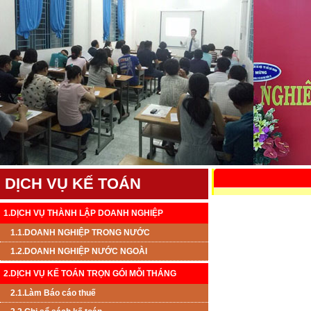
DỊCH VỤ KẾ TOÁN
1.DỊCH VỤ THÀNH LẬP DOANH NGHIỆP
1.1.DOANH NGHIỆP TRONG NƯỚC
1.2.DOANH NGHIỆP NƯỚC NGOÀI
2.DỊCH VỤ KẾ TOÁN TRỌN GÓI MỖI THÁNG
2.1.Làm Báo cáo thuế