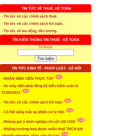
TIN TỨC VỀ THUẾ, KẾ TOÁN
- Tin tức về các chính sách thuế.
* Thời hạn đăng ký bảo hiểm thất nghiệp
- Tin tức về các chính sách Kế toán.
...xem chi tiết
- Tin tức về lao động, tiền lương.
* Thời hiệu xử phạt trong xây dựng
TÌM KIẾM THÔNG TIN THUẾ - KẾ TOÁN
Từ khóa:
...xem chi tiết
* NHẬN SINH VIÊN THỰC TẬP
TIN TỨC KINH TẾ - PHÁP LUẬT - XÃ HỘI
...xem chi tiết
- NHẬN SINH VIÊN THỰC TẬP
* ĐÀO TẠO KẾ TOÁN THỰC HÀNH
- Xe máy điện phải đăng ký biển kiểm soát từ
01/06/2014
...xem chi tiết
- Tin tức về các chính sách Kế toán
* TUYỂN DỤNG KẾ TOÁN (thường xuyên)
- Có thể vắng mặt tại phiên xử ly hôn
...xem chi tiết
- Những gợi ý khởi nghiệp chỉ với 100 USD
* Cách chọn màu phù hợp theo phong thuỷ
- Những trường hợp được miễn thuế TNCN khi
chuyển nhượng, tặng, cho tài sản