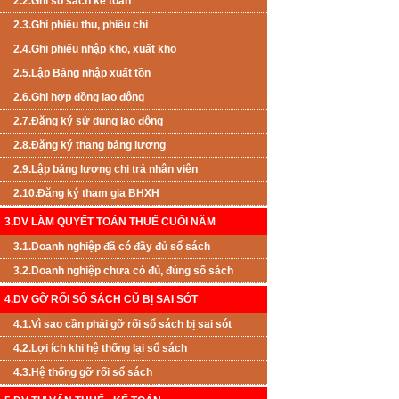
2.2.Ghi sổ sách kế toán
2.3.Ghi phiếu thu, phiếu chi
2.4.Ghi phiếu nhập kho, xuất kho
2.5.Lập Bảng nhập xuất tồn
2.6.Ghi hợp đồng lao động
2.7.Đăng ký sử dụng lao động
2.8.Đăng ký thang bảng lương
2.9.Lập bảng lương chi trả nhân viên
2.10.Đăng ký tham gia BHXH
3.DV LÀM QUYẾT TOÁN THUẾ CUỐI NĂM
3.1.Doanh nghiệp đã có đầy đủ sổ sách
3.2.Doanh nghiệp chưa có đủ, đúng sổ sách
4.DV GỠ RỐI SỔ SÁCH CŨ BỊ SAI SÓT
4.1.Vì sao cần phải gỡ rối sổ sách bị sai sót
4.2.Lợi ích khi hệ thống lại sổ sách
4.3.Hệ thống gỡ rối sổ sách