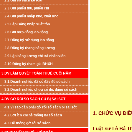
2.2.Ghi sổ sách kế toán
2.3.Ghi phiếu thu, phiếu chi
2.4.Ghi phiếu nhập kho, xuất kho
2.5.Lập Bảng nhập xuất tồn
2.6.Ghi hợp đồng lao động
2.7.Đăng ký sử dụng lao động
2.8.Đăng ký thang bảng lương
2.9.Lập bảng lương chi trả nhân viên
2.10.Đăng ký tham gia BHXH
3.DV LÀM QUYẾT TOÁN THUẾ CUỐI NĂM
3.1.Doanh nghiệp đã có đầy đủ sổ sách
3.2.Doanh nghiệp chưa có đủ, đúng sổ sách
4.DV GỠ RỐI SỔ SÁCH CŨ BỊ SAI SÓT
4.1.Vì sao cần phải gỡ rối sổ sách bị sai sót
1. CHỨC VỤ ĐI
4.2.Lợi ích khi hệ thống lại sổ sách
4.3.Hệ thống gỡ rối sổ sách
Luật sư Lê Bá 