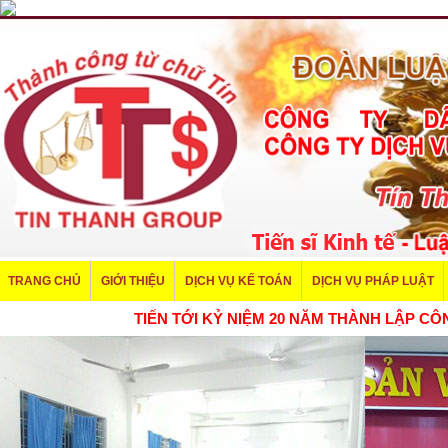
TRANG CHỦ
GIỚI THIỆU
DỊCH VỤ KẾ TOÁN
DỊCH VỤ PHÁP LUẬT
TIẾN TỚI KỶ NIỆM 20 NĂM THÀNH LẬP