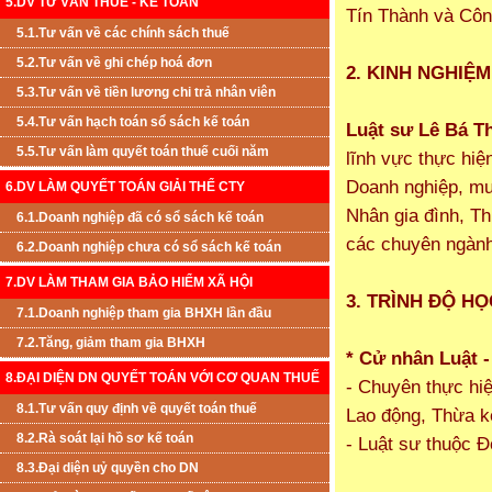
5.DV TƯ VẤN THUẾ - KẾ TOÁN
Tín Thành và Côn
5.1.Tư vấn về các chính sách thuế
5.2.Tư vấn về ghi chép hoá đơn
2.
KINH NGHIỆM
5.3.Tư vấn về tiền lương chi trả nhân viên
5.4.Tư vấn hạch toán sổ sách kế toán
Luật sư Lê Bá 
5.5.Tư vấn làm quyết toán thuế cuối năm
lĩnh vực thực hiệ
Doanh nghiệp, mu
6.DV LÀM QUYẾT TOÁN GIẢI THỂ CTY
Nhân gia đình, T
6.1.Doanh nghiệp đã có sổ sách kế toán
các chuyên ngành
6.2.Doanh nghiệp chưa có sổ sách kế toán
7.DV LÀM THAM GIA BẢO HIỂM XÃ HỘI
3. TRÌNH ĐỘ H
7.1.Doanh nghiệp tham gia BHXH lần đầu
7.2.Tăng, giảm tham gia BHXH
* Cử nhân Luật 
8.ĐẠI DIỆN DN QUYẾT TOÁN VỚI CƠ QUAN THUẾ
- Chuyên thực hiệ
8.1.Tư vấn quy định về quyết toán thuế
Lao động, Thừa kế
8.2.Rà soát lại hồ sơ kế toán
- Luật sư thuộc 
8.3.Đại diện uỷ quyền cho DN