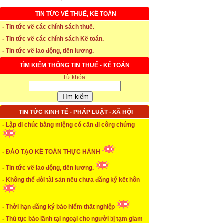
TIN TỨC VỀ THUẾ, KẾ TOÁN
* Thời hạn đăng ký bảo hiểm thất nghiệp
- Tin tức về các chính sách thuế.
- Tin tức về các chính sách Kế toán.
...xem chi tiết
- Tin tức về lao động, tiền lương.
* Thời hiệu xử phạt trong xây dựng
TÌM KIẾM THÔNG TIN THUẾ - KẾ TOÁN
...xem chi tiết
Từ khóa:
* NHẬN SINH VIÊN THỰC TẬP
...xem chi tiết
TIN TỨC KINH TẾ - PHÁP LUẬT - XÃ HỘI
- Lập di chúc bằng miệng có cần đi công chứng
* ĐÀO TẠO KẾ TOÁN THỰC HÀNH
...xem chi tiết
- ĐÀO TẠO KẾ TOÁN THỰC HÀNH
* TUYỂN DỤNG KẾ TOÁN (thường xuyên)
- Tin tức về lao động, tiền lương.
- Không thể đòi tài sản nếu chưa đăng ký kết hôn
...xem chi tiết
* Cách chọn màu phù hợp theo phong thuỷ
- Thời hạn đăng ký bảo hiểm thất nghiệp
...xem chi tiết
- Thủ tục bảo lãnh tại ngoại cho người bị tạm giam