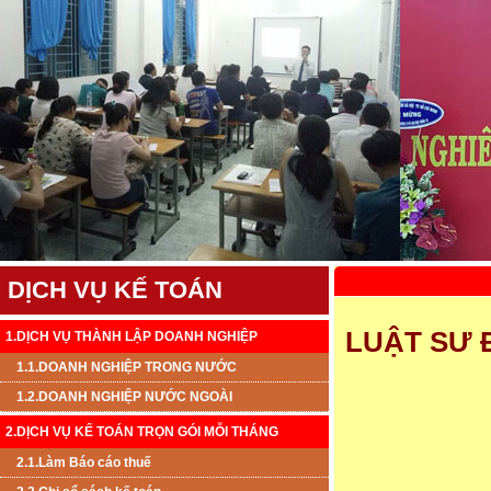
DỊCH VỤ KẾ TOÁN
LUẬT SƯ 
1.DỊCH VỤ THÀNH LẬP DOANH NGHIỆP
1.1.DOANH NGHIỆP TRONG NƯỚC
1.2.DOANH NGHIỆP NƯỚC NGOÀI
2.DỊCH VỤ KẾ TOÁN TRỌN GÓI MỖI THÁNG
2.1.Làm Báo cáo thuế