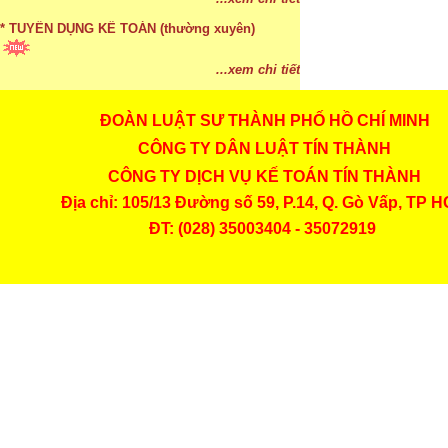
...xem chi tiết
* TUYỂN DỤNG KẾ TOÁN (thường xuyên)
...xem chi tiết
ĐOÀN LUẬT SƯ THÀNH PHỐ HỒ CHÍ MINH
* Cách chọn màu phù hợp theo phong thuỷ
CÔNG TY DÂN LUẬT TÍN THÀNH
...xem chi tiết
CÔNG TY DỊCH VỤ KẾ TOÁN TÍN THÀNH
* Mức phạt khi chậm nộp báo cáo thuế
Địa chỉ: 105/13 Đường số 59, P.14, Q. Gò Vấp, TP 
ĐT: (028) 35003404 - 35072919
...xem chi tiết
* Lập di chúc bằng miệng có cần đi công chứng
...xem chi tiết
* Những trường hợp được miễn thuế TNCN khi
chuyển nhượng, tặng, cho tài sản
...xem chi tiết
* Bị thất lạc và mất di chúc thì áp dụng thừa kế
theo pháp luật