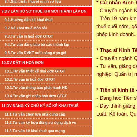
8.4.Giải trình, thuyết minh số liệu
* Cử nhân Kinh 
- Chuyên ngành Kế
9.DV LÀM HỒ SƠ THUẾ KHI MỚI THÀNH LẬP DN
- Trên 19 năm kin
9.1.Hướng dẫn kê khai thuế
thuế cuối năm, gỡ
9.2.Kê khai thuế Môn bài
phép kinh doanh..
9.3.Tư vấn in hoá đơn GTGT
9.4.Tư vấn đăng báo bố cáo thành lập
* Thạc sĩ Kinh T
9.5.Tư vấn DVKT mỗi tháng trọn gói
- Chuyên ngành Q
10.DV ĐẶT IN HOÁ ĐƠN
-
Tư vấn, giảng d
10.1.Tư vấn thiết kế hoá đơn GTGT
nghiệp
: Quản trị 
10.2.Tư vấn in hoá đơn GTGT
10.3.Tư vấn thông báo phát hành HĐ
* Tiến sĩ kinh tế
10.4.Tư vấn ghi chép hoá đơn GTGT
- Đang học Tiến s
- Dạy thỉnh giản
11.DV ĐĂNG KÝ CHỮ KÝ SỐ KÊ KHAI THUẾ
Luật, Kế toán, Qu
11.1.Tư vấn chọn lựa nhà cung cấp
11.2.Tư vấn ký hợp đồng sử dụng dịch vụ
11.3.Tư vấn kê khai thuế qua mạng