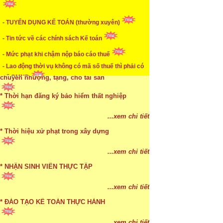
* Mức phạt khi chậm nộp báo cáo thuế
- TUYỂN DỤNG KẾ TOÁN (thường xuyên)
...xem chi tiết
- Tin tức về các chính sách Kế toán
* Lập di chúc bằng miệng có cần đi công chứng
- Mức phạt khi chậm nộp báo cáo thuế
...xem chi tiết
- Lao động thời vụ không có mã số thuế thì phải có
số CMND
* Những trường hợp được miễn thuế TNCN khi
chuyển nhượng, tặng, cho tài sản
* Thời hạn đăng ký bảo hiểm thất nghiệp
...xem chi tiết
* Bị thất lạc và mất di chúc thì áp dụng thừa kế
...xem chi tiết
theo pháp luật
* Thời hiệu xử phạt trong xây dựng
...xem chi tiết
...xem chi tiết
* NHẬN SINH VIÊN THỰC TẬP
...xem chi tiết
* ĐÀO TẠO KẾ TOÁN THỰC HÀNH