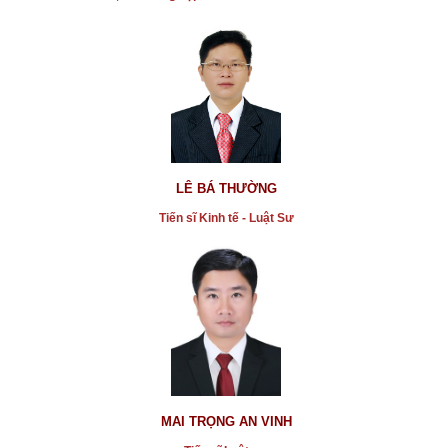
* Chúng ta lái xe gắn máy có phải mua bảo hiểm
không
...xem chi tiết
* Hành vi hủy hoại môi trường nghiêm trọng có thể bị
xử lý hình sự
LÊ BÁ THƯỜNG
Tiến sĩ Kinh tế - Luật Sư
...xem chi tiết
* Vụ án tạt axit hủy hoại đời thiếu nữ ở Đồng Nai
...xem chi tiết
* Chủ tịch UBND Q4 bị kiện ra tòa
...xem chi tiết
* Phân tích về tình hình thị trường chứng khoán tuần
qua
MAI TRỌNG AN VINH
...xem chi tiết