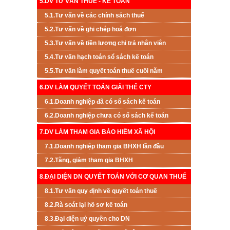
5.DV TƯ VẤN THUẾ - KẾ TOÁN
5.1.Tư vấn về các chính sách thuế
5.2.Tư vấn về ghi chép hoá đơn
5.3.Tư vấn về tiền lương chi trả nhân viên
5.4.Tư vấn hạch toán sổ sách kế toán
5.5.Tư vấn làm quyết toán thuế cuối năm
6.DV LÀM QUYẾT TOÁN GIẢI THỂ CTY
6.1.Doanh nghiệp đã có sổ sách kế toán
6.2.Doanh nghiệp chưa có sổ sách kế toán
7.DV LÀM THAM GIA BẢO HIỂM XÃ HỘI
7.1.Doanh nghiệp tham gia BHXH lần đầu
7.2.Tăng, giảm tham gia BHXH
8.ĐẠI DIỆN DN QUYẾT TOÁN VỚI CƠ QUAN THUẾ
8.1.Tư vấn quy định về quyết toán thuế
8.2.Rà soát lại hồ sơ kế toán
8.3.Đại diện uỷ quyền cho DN