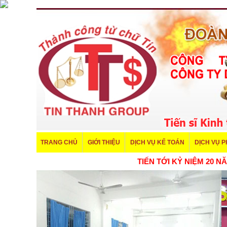
TRANG CHỦ
GIỚI THIỆU
DỊCH VỤ KẾ TOÁN
DỊCH VỤ 
TIẾN TỚI KỶ NIỆM 20 NĂM THÀN