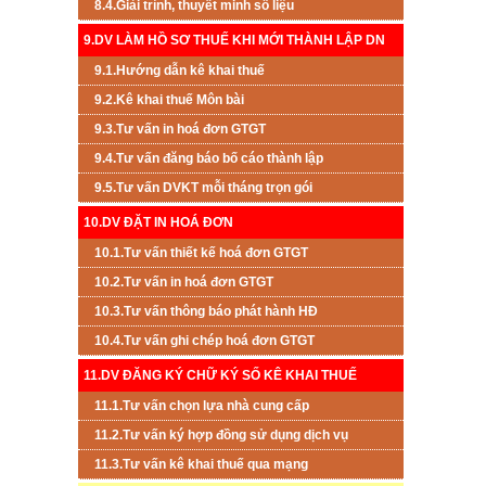
8.4.Giải trình, thuyết minh số liệu
9.DV LÀM HỒ SƠ THUẾ KHI MỚI THÀNH LẬP DN
9.1.Hướng dẫn kê khai thuế
9.2.Kê khai thuế Môn bài
9.3.Tư vấn in hoá đơn GTGT
9.4.Tư vấn đăng báo bố cáo thành lập
9.5.Tư vấn DVKT mỗi tháng trọn gói
10.DV ĐẶT IN HOÁ ĐƠN
10.1.Tư vấn thiết kế hoá đơn GTGT
10.2.Tư vấn in hoá đơn GTGT
10.3.Tư vấn thông báo phát hành HĐ
10.4.Tư vấn ghi chép hoá đơn GTGT
11.DV ĐĂNG KÝ CHỮ KÝ SỐ KÊ KHAI THUẾ
11.1.Tư vấn chọn lựa nhà cung cấp
11.2.Tư vấn ký hợp đồng sử dụng dịch vụ
11.3.Tư vấn kê khai thuế qua mạng