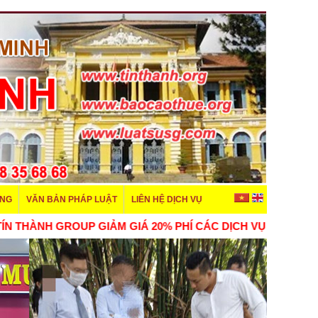
ÊNG
VĂN BẢN PHÁP LUẬT
LIÊN HỆ DỊCH VỤ
THÀNH GROUP GIẢM GIÁ 20% PHÍ CÁC DỊCH VỤ