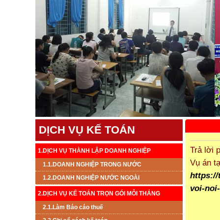
DỊCH VỤ KẾ TOÁN
Trả lời
1.DỊCH VỤ THÀNH LẬP DOANH NGHIỆP
Vụ án tạ
1.1.DOANH NGHIỆP TRONG NƯỚC
https:/
1.2.DOANH NGHIỆP NƯỚC NGOÀI
voi-noi
2.DỊCH VỤ KẾ TOÁN TRỌN GÓI MỖI THÁNG
2.1.Làm Báo cáo thuế