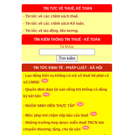
TIN TỨC VỀ THUẾ, KẾ TOÁN
- Tin tức về các chính sách thuế.
- Tin tức về các chính sách Kế toán.
* Thời hạn đăng ký bảo hiểm thất nghiệp
- Tin tức về lao động, tiền lương.
TÌM KIẾM THÔNG TIN THUẾ - KẾ TOÁN
...xem chi tiết
Từ khóa:
* Thời hiệu xử phạt trong xây dựng
...xem chi tiết
TIN TỨC KINH TẾ - PHÁP LUẬT - XÃ HỘI
* NHẬN SINH VIÊN THỰC TẬP
- Lao động thời vụ không có mã số thuế thì phải có
số CMND
...xem chi tiết
- Quyền định đoạt tài sản riêng khi không có đăng
* ĐÀO TẠO KẾ TOÁN THỰC HÀNH
ký kết hôn
- NHẬN SINH VIÊN THỰC TẬP
...xem chi tiết
* TUYỂN DỤNG KẾ TOÁN (thường xuyên)
- Mức phạt khi chậm nộp báo cáo thuế
- Những trường hợp được miễn thuế TNCN khi
...xem chi tiết
chuyển nhượng, tặng, cho tài sản