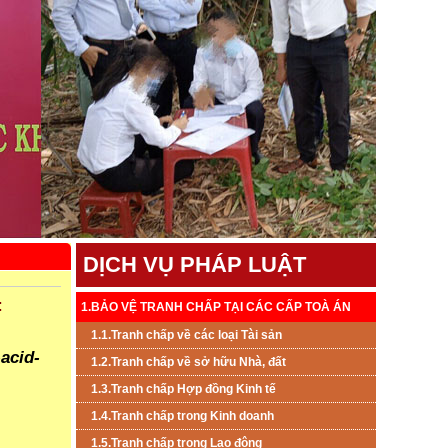
DỊCH VỤ PHÁP LUẬT
:
1.BẢO VỆ TRANH CHẤP TẠI CÁC CẤP TOÀ ÁN
1.1.Tranh chấp về các loại Tài sản
-acid-
1.2.Tranh chấp về sở hữu Nhà, đất
1.3.Tranh chấp Hợp đồng Kinh tế
1.4.Tranh chấp trong Kinh doanh
1.5.Tranh chấp trong Lao đông