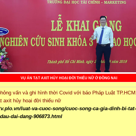
VỤ ÁN TẠT AXIT HỦY HOẠI ĐỜI THIẾU NỮ Ở ĐỒNG NAI
 phỏng vấn và ghi hình thời Covid với báo Pháp Luật TP.HCM
t axit hủy hoại đời thiếu nữ
/tv.plo.vn/luat-va-cuoc-song/cuoc-song-ca-gia-dinh-bi-tat
-dau-dai-dang-906873.html