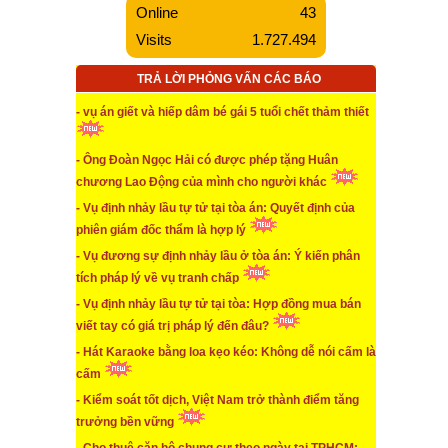
Online
43
* Phó Chi cục Hải quan khi gây tai nạn giao thông
Visits
1.727.494
vừa có nồng độ cồn lại còn bỏ chạy khỏi hiện trường
TRẢ LỜI PHỎNG VẤN CÁC BÁO
...xem chi tiết
* Không phải cứ mua bảo hiểm TNDS đều sẽ được
- vụ án giết và hiếp dâm bé gái 5 tuổi chết thảm thiết
bồi thường khi gây tai nạn
- Ông Đoàn Ngọc Hải có được phép tặng Huân
...xem chi tiết
chương Lao Động của mình cho người khác
* Khi lãi suất tiền gửi ngân hàng giảm, bất động sản
- Vụ định nhảy lầu tự tử tại tòa án: Quyết định của
đang giá ảo thì đầu tư chứng khoán là kênh hấp dẫn
phiên giám đốc thẩm là hợp lý
...xem chi tiết
- Vụ đương sự định nhảy lầu ở tòa án: Ý kiến phân
* Những rủi ro khi mua lại nhà ở xã hội bằng hợp
tích pháp lý về vụ tranh chấp
đồng ủy quyền, di chúc, vi bằng
- Vụ định nhảy lầu tự tử tại tòa: Hợp đồng mua bán
viết tay có giá trị pháp lý đến đâu?
...xem chi tiết
- Hát Karaoke bằng loa kẹo kéo: Không dễ nói cấm là
* Không phải cứ mua bảo hiểm TNDS đều sẽ được
cấm
bồi thường khi gây tai nạn
- Kiểm soát tốt dịch, Việt Nam trở thành điểm tăng
...xem chi tiết
trưởng bền vững
* Góp ý sửa đổi, bổ sung một số vấn đề của Luật Xử