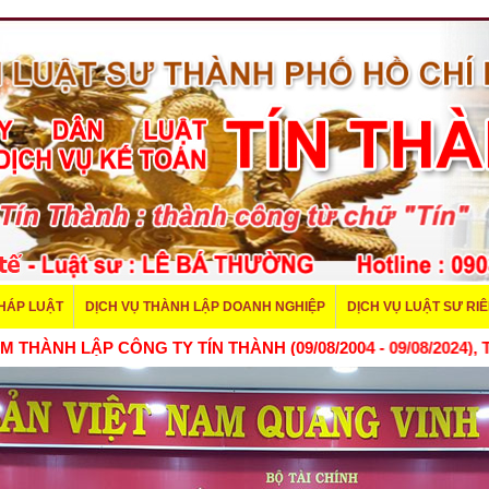
PHÁP LUẬT
DỊCH VỤ THÀNH LẬP DOANH NGHIỆP
DỊCH VỤ LUẬT SƯ RI
H LẬP CÔNG TY TÍN THÀNH (09/08/2004 - 09/08/2024), TÍN 