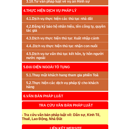
3.10.Tư vấn pháp luật về vụ án Hình sự
4.THỰC HIỆN DỊCH VỤ PHÁP LÝ
4.1.Dịch vụ thực hiện các thủ tục nhà đất
4.2.Đăng ký bảo hộ nhãn hiệu, tên công ty, quyền
tác giả
4.3.Dịch vụ thực hiện thủ tục Xuất nhập cảnh
4.4..Dịch vụ thực hiện thủ tục nhận con nuôi
4.5.Dịch vụ tư vấn thủ tục kết hôn, ly hôn người
nước ngoài
5.ĐẠI DIỆN NGOÀI TỐ TỤNG
5.1.Thay mặt khách hang tham gia phiên Toà
5.2.Thực hiện các dịch vụ pháp lý cho khách
hàng
6.VĂN BẢN PHÁP LUẬT
TRA CỨU VĂN BẢN PHÁP LUẬT
- Tra cứu văn bản pháp luật về: Dân sự, Kinh Tế,
Thuế, Lao Động, Nhà Đất
LIÊN KẾT WEBSITE