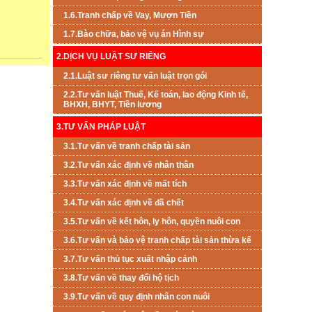
1.6.Tranh chấp về Vay, Mượn Tiền
1.7.Bào chữa, bảo vệ vụ án Hình sự
2.DỊCH VỤ LUẬT SƯ RIÊNG
2.1.Luật sư riêng tư vấn luật trọn gói
2.2.Tư vấn luật Thuế, Kế toán, lao động Kinh tế,
BHXH, BHYT, Tiền lương
3.TƯ VẤN PHÁP LUẬT
3.1.Tư vấn về tranh chấp tài sản
3.2.Tư vấn xác định về nhân thân
3.3.Tư vấn xác định về mất tích
3.4.Tư vấn xác định về đã chết
3.5.Tư vấn về kết hôn, ly hôn, quyền nuôi con
3.6.Tư vấn và bảo vệ tranh chấp tài sản thừa kế
3.7.Tư vấn thủ tục xuất nhập cảnh
3.8.Tư vấn về thay đổi hộ tịch
3.9.Tư vấn về quy định nhân con nuôi