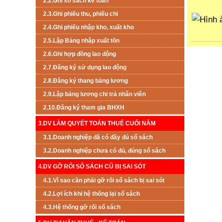
2.2.Ghi sổ sách kế toán
2.3.Ghi phiếu thu, phiếu chi
2.4.Ghi phiếu nhập kho, xuất kho
2.5.Lập Bảng nhập xuất tồn
2.6.Ghi hợp đồng lao động
2.7.Đăng ký sử dụng lao động
2.8.Đăng ký thang bảng lương
2.9.Lập bảng lương chi trả nhân viên
2.10.Đăng ký tham gia BHXH
3.DV LÀM QUYẾT TOÁN THUẾ CUỐI NĂM
3.1.Doanh nghiệp đã có đầy đủ sổ sách
3.2.Doanh nghiệp chưa có đủ, đúng sổ sách
4.DV GỠ RỐI SỔ SÁCH CŨ BỊ SAI SÓT
4.1.Vì sao cần phải gỡ rối sổ sách bị sai sót
4.2.Lợi ích khi hệ thống lại sổ sách
4.3.Hệ thống gỡ rối sổ sách