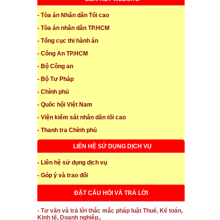
- Tòa án Nhân dân Tối cao
- Tòa án nhân dân TP.HCM
- Tổng cục thi hành án
- Công An TP.HCM
- Bộ Công an
- Bộ Tư Pháp
- Chính phủ
- Quốc hội Việt Nam
- Viện kiểm sát nhân dân tối cao
- Thanh tra Chính phủ
LIÊN HỆ SỬ DỤNG DỊCH VỤ
- Liên hệ sử dụng dịch vụ
- Góp ý và trao đổi
ĐẶT CÂU HỎI VÀ TRẢ LỜI
- Tư vấn và trả lời thắc mắc pháp luật Thuế, Kế toán,
Kinh tế, Doanh nghiệp..