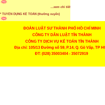
* ĐÀO TẠO KẾ TOÁN THỰC HÀNH
...xem chi tiết
* TUYỂN DỤNG KẾ TOÁN (thường xuyên)
ĐOÀN LUẬT SƯ THÀNH PHỐ HỒ CHÍ MINH
...xem chi tiết
CÔNG TY DÂN LUẬT TÍN THÀNH
* Cách chọn màu phù hợp theo phong thuỷ
CÔNG TY DỊCH VỤ KẾ TOÁN TÍN THÀNH
...xem chi tiết
Địa chỉ: 105/13 Đường số 59, P.14, Q. Gò Vấp, TP 
* Mức phạt khi chậm nộp báo cáo thuế
ĐT: (028) 35003404 - 35072919
...xem chi tiết
* Lập di chúc bằng miệng có cần đi công chứng
...xem chi tiết
* Những trường hợp được miễn thuế TNCN khi
chuyển nhượng, tặng, cho tài sản
...xem chi tiết