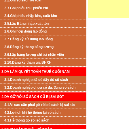
2.2.Ghi sổ sách kế toán
2.3.Ghi phiếu thu, phiếu chi
2.4.Ghi phiếu nhập kho, xuất kho
2.5.Lập Bảng nhập xuất tồn
2.6.Ghi hợp đồng lao động
2.7.Đăng ký sử dụng lao động
2.8.Đăng ký thang bảng lương
2.9.Lập bảng lương chi trả nhân viên
2.10.Đăng ký tham gia BHXH
3.DV LÀM QUYẾT TOÁN THUẾ CUỐI NĂM
3.1.Doanh nghiệp đã có đầy đủ sổ sách
3.2.Doanh nghiệp chưa có đủ, đúng sổ sách
4.DV GỠ RỐI SỔ SÁCH CŨ BỊ SAI SÓT
4.1.Vì sao cần phải gỡ rối sổ sách bị sai sót
4.2.Lợi ích khi hệ thống lại sổ sách
4.3.Hệ thống gỡ rối sổ sách