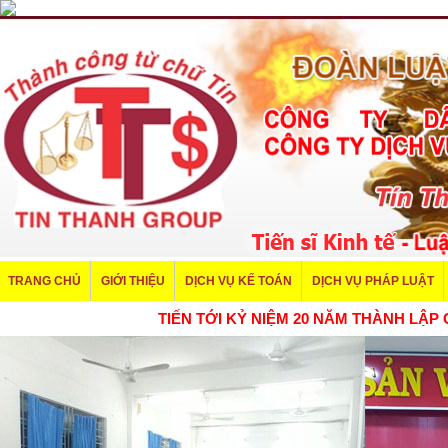
TRANG CHỦ
GIỚI THIỆU
DỊCH VỤ KẾ TOÁN
DỊCH VỤ PHÁP LUẬT
TIẾN TỚI KỶ NIỆM 20 NĂM THÀNH 