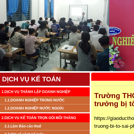
DỊCH VỤ KẾ TOÁN
1.DỊCH VỤ THÀNH LẬP DOANH NGHIỆP
Trường THC
1.1.DOANH NGHIỆP TRONG NƯỚC
trưởng bị t
1.2.DOANH NGHIỆP NƯỚC NGOÀI
https://giaoducth
2.DỊCH VỤ KẾ TOÁN TRỌN GÓI MỖI THÁNG
truong-bi-to-sai
2.1.Làm Báo cáo thuế