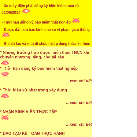
- Xe máy điện phải đăng ký biển kiểm soát từ
...xem chi tiết
01/06/2014
* Mức phạt khi chậm nộp báo cáo thuế
- Thời hạn đăng ký bảo hiểm thất nghiệp
...xem chi tiết
- Được đặt tiền bảo lãnh cho xe vi phạm giao thông
* Lập di chúc bằng miệng có cần đi công chứng
- Bị thất lạc và mất di chúc thì áp dụng thừa kế theo
...xem chi tiết
pháp luật
* Những trường hợp được miễn thuế TNCN khi
- Điều kiện hồi hương về Việt Nam sinh sống
chuyển nhượng, tặng, cho tài sản
* Thời hạn đăng ký bảo hiểm thất nghiệp
...xem chi tiết
* Bị thất lạc và mất di chúc thì áp dụng thừa kế
...xem chi tiết
theo pháp luật
* Thời hiệu xử phạt trong xây dựng
...xem chi tiết
...xem chi tiết
* NHẬN SINH VIÊN THỰC TẬP
...xem chi tiết