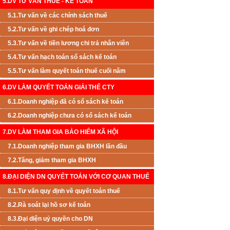
5.DV TƯ VẤN THUẾ - KẾ TOÁN
5.1.Tư vấn về các chính sách thuế
5.2.Tư vấn về ghi chép hoá đơn
5.3.Tư vấn về tiền lương chi trả nhân viên
5.4.Tư vấn hạch toán sổ sách kế toán
5.5.Tư vấn làm quyết toán thuế cuối năm
6.DV LÀM QUYẾT TOÁN GIẢI THỂ CTY
6.1.Doanh nghiệp đã có sổ sách kế toán
6.2.Doanh nghiệp chưa có sổ sách kế toán
7.DV LÀM THAM GIA BẢO HIỂM XÃ HỘI
7.1.Doanh nghiệp tham gia BHXH lần đầu
7.2.Tăng, giảm tham gia BHXH
8.ĐẠI DIỆN DN QUYẾT TOÁN VỚI CƠ QUAN THUẾ
8.1.Tư vấn quy định về quyết toán thuế
8.2.Rà soát lại hồ sơ kế toán
8.3.Đại diện uỷ quyền cho DN