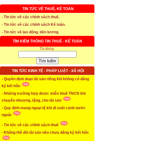
TIN TỨC VỀ THUẾ, KẾ TOÁN
- Tin tức về các chính sách thuế.
* Thời hạn đăng ký bảo hiểm thất nghiệp
- Tin tức về các chính sách Kế toán.
- Tin tức về lao động, tiền lương.
...xem chi tiết
TÌM KIẾM THÔNG TIN THUẾ - KẾ TOÁN
* Thời hiệu xử phạt trong xây dựng
Từ khóa:
...xem chi tiết
* NHẬN SINH VIÊN THỰC TẬP
TIN TỨC KINH TẾ - PHÁP LUẬT - XÃ HỘI
- Quyền định đoạt tài sản riêng khi không có đăng
...xem chi tiết
ký kết hôn
* ĐÀO TẠO KẾ TOÁN THỰC HÀNH
- Những trường hợp được miễn thuế TNCN khi
chuyển nhượng, tặng, cho tài sản
...xem chi tiết
- Quy định mang ngoại tệ khi đi xuất cảnh nước
* TUYỂN DỤNG KẾ TOÁN (thường xuyên)
ngoài
- Tin tức về các chính sách thuế
...xem chi tiết
- Không thể đòi tài sản nếu chưa đăng ký kết hôn
* Cách chọn màu phù hợp theo phong thuỷ