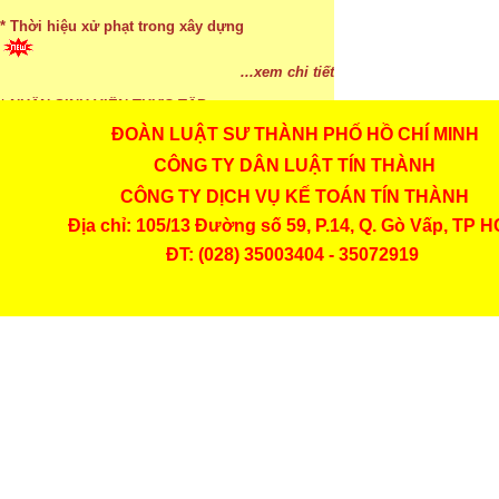
* Bị thất lạc và mất di chúc thì áp dụng thừa kế
...xem chi tiết
theo pháp luật
* Thời hiệu xử phạt trong xây dựng
...xem chi tiết
...xem chi tiết
* NHẬN SINH VIÊN THỰC TẬP
ĐOÀN LUẬT SƯ THÀNH PHỐ HỒ CHÍ MINH
CÔNG TY DÂN LUẬT TÍN THÀNH
...xem chi tiết
CÔNG TY DỊCH VỤ KẾ TOÁN TÍN THÀNH
* ĐÀO TẠO KẾ TOÁN THỰC HÀNH
Địa chỉ: 105/13 Đường số 59, P.14, Q. Gò Vấp, TP 
...xem chi tiết
ĐT: (028) 35003404 - 35072919
* TUYỂN DỤNG KẾ TOÁN (thường xuyên)
...xem chi tiết
* Cách chọn màu phù hợp theo phong thuỷ
...xem chi tiết
* Mức phạt khi chậm nộp báo cáo thuế
...xem chi tiết