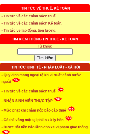
TIN TỨC VỀ THUẾ, KẾ TOÁN
- Tin tức về các chính sách thuế.
- Tin tức về các chính sách Kế toán.
- Tin tức về lao động, tiền lương.
TÌM KIẾM THÔNG TIN THUẾ - KẾ TOÁN
Từ khóa:
TIN TỨC KINH TẾ - PHÁP LUẬT - XÃ HỘI
* Thời hạn đăng ký bảo hiểm thất nghiệp
- Quy định mang ngoại tệ khi đi xuất cảnh nước
ngoài
...xem chi tiết
- Tin tức về các chính sách thuế
* Thời hiệu xử phạt trong xây dựng
- NHẬN SINH VIÊN THỰC TẬP
...xem chi tiết
- Mức phạt khi chậm nộp báo cáo thuế
* NHẬN SINH VIÊN THỰC TẬP
- Có thể vắng mặt tại phiên xử ly hôn
- Được đặt tiền bảo lãnh cho xe vi phạm giao thông
...xem chi tiết