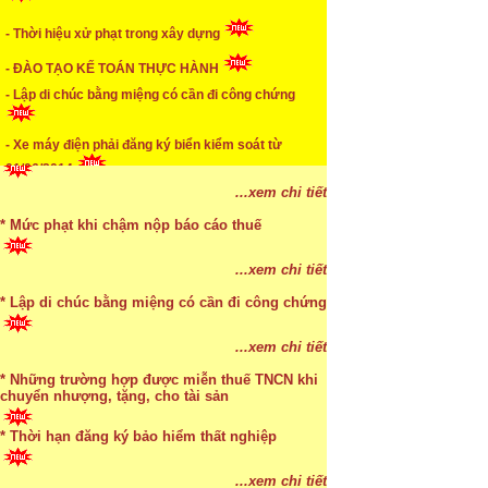
* ĐÀO TẠO KẾ TOÁN THỰC HÀNH
- Thời hiệu xử phạt trong xây dựng
...xem chi tiết
- ĐÀO TẠO KẾ TOÁN THỰC HÀNH
* TUYỂN DỤNG KẾ TOÁN (thường xuyên)
- Lập di chúc bằng miệng có cần đi công chứng
...xem chi tiết
- Xe máy điện phải đăng ký biển kiểm soát từ
01/06/2014
* Cách chọn màu phù hợp theo phong thuỷ
...xem chi tiết
* Mức phạt khi chậm nộp báo cáo thuế
...xem chi tiết
* Lập di chúc bằng miệng có cần đi công chứng
...xem chi tiết
* Những trường hợp được miễn thuế TNCN khi
chuyển nhượng, tặng, cho tài sản
* Thời hạn đăng ký bảo hiểm thất nghiệp
...xem chi tiết