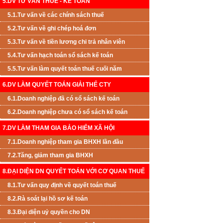
5.DV TƯ VẤN THUẾ - KẾ TOÁN
5.1.Tư vấn về các chính sách thuế
5.2.Tư vấn về ghi chép hoá đơn
5.3.Tư vấn về tiền lương chi trả nhân viên
5.4.Tư vấn hạch toán sổ sách kế toán
5.5.Tư vấn làm quyết toán thuế cuối năm
6.DV LÀM QUYẾT TOÁN GIẢI THỂ CTY
6.1.Doanh nghiệp đã có sổ sách kế toán
6.2.Doanh nghiệp chưa có sổ sách kế toán
7.DV LÀM THAM GIA BẢO HIỂM XÃ HỘI
7.1.Doanh nghiệp tham gia BHXH lần đầu
7.2.Tăng, giảm tham gia BHXH
8.ĐẠI DIỆN DN QUYẾT TOÁN VỚI CƠ QUAN THUẾ
8.1.Tư vấn quy định về quyết toán thuế
8.2.Rà soát lại hồ sơ kế toán
8.3.Đại diện uỷ quyền cho DN