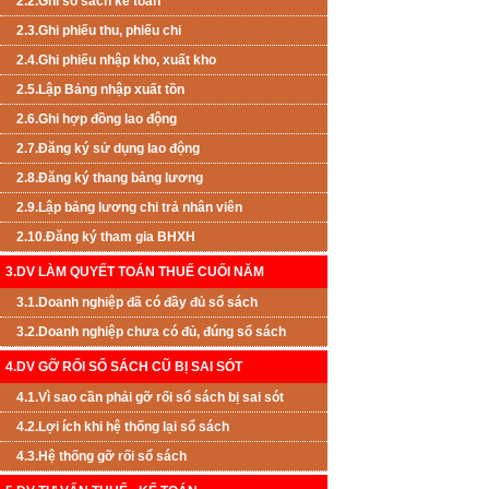
2.2.Ghi sổ sách kế toán
2.3.Ghi phiếu thu, phiếu chi
2.4.Ghi phiếu nhập kho, xuất kho
2.5.Lập Bảng nhập xuất tồn
2.6.Ghi hợp đồng lao động
2.7.Đăng ký sử dụng lao động
2.8.Đăng ký thang bảng lương
2.9.Lập bảng lương chi trả nhân viên
2.10.Đăng ký tham gia BHXH
3.DV LÀM QUYẾT TOÁN THUẾ CUỐI NĂM
3.1.Doanh nghiệp đã có đầy đủ sổ sách
3.2.Doanh nghiệp chưa có đủ, đúng sổ sách
4.DV GỠ RỐI SỔ SÁCH CŨ BỊ SAI SÓT
4.1.Vì sao cần phải gỡ rối sổ sách bị sai sót
4.2.Lợi ích khi hệ thống lại sổ sách
4.3.Hệ thống gỡ rối sổ sách