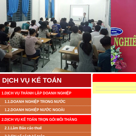
DỊCH VỤ KẾ TOÁN
1.DỊCH VỤ THÀNH LẬP DOANH NGHIỆP
1.1.DOANH NGHIỆP TRONG NƯỚC
1.2.DOANH NGHIỆP NƯỚC NGOÀI
2.DỊCH VỤ KẾ TOÁN TRỌN GÓI MỖI THÁNG
2.1.Làm Báo cáo thuế