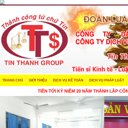
TRANG CHỦ
GIỚI THIỆU
DỊCH VỤ KẾ TOÁN
DỊCH VỤ PHÁP LUẬT
TIẾN TỚI KỶ NIỆM 20 NĂM THÀNH LẬP 