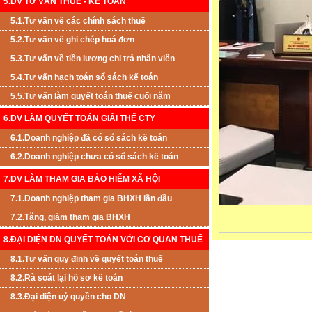
5.DV TƯ VẤN THUẾ - KẾ TOÁN
5.1.Tư vấn về các chính sách thuế
5.2.Tư vấn về ghi chép hoá đơn
5.3.Tư vấn về tiền lương chi trả nhân viên
5.4.Tư vấn hạch toán sổ sách kế toán
5.5.Tư vấn làm quyết toán thuế cuối năm
6.DV LÀM QUYẾT TOÁN GIẢI THỂ CTY
6.1.Doanh nghiệp đã có sổ sách kế toán
6.2.Doanh nghiệp chưa có sổ sách kế toán
7.DV LÀM THAM GIA BẢO HIỂM XÃ HỘI
7.1.Doanh nghiệp tham gia BHXH lần đầu
7.2.Tăng, giảm tham gia BHXH
8.ĐẠI DIỆN DN QUYẾT TOÁN VỚI CƠ QUAN THUẾ
8.1.Tư vấn quy định về quyết toán thuế
8.2.Rà soát lại hồ sơ kế toán
8.3.Đại diện uỷ quyền cho DN