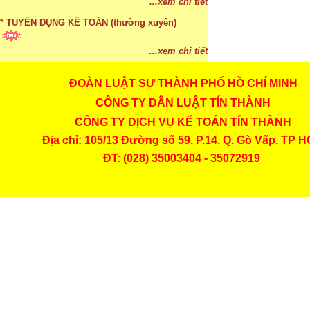
...xem chi tiết
* TUYỂN DỤNG KẾ TOÁN (thường xuyên)
...xem chi tiết
ĐOÀN LUẬT SƯ THÀNH PHỐ HỒ CHÍ MINH
* Cách chọn màu phù hợp theo phong thuỷ
CÔNG TY DÂN LUẬT TÍN THÀNH
...xem chi tiết
CÔNG TY DỊCH VỤ KẾ TOÁN TÍN THÀNH
* Mức phạt khi chậm nộp báo cáo thuế
Địa chỉ: 105/13 Đường số 59, P.14, Q. Gò Vấp, TP 
ĐT: (028) 35003404 - 35072919
...xem chi tiết
* Lập di chúc bằng miệng có cần đi công chứng
...xem chi tiết
* Những trường hợp được miễn thuế TNCN khi
chuyển nhượng, tặng, cho tài sản
...xem chi tiết
* Bị thất lạc và mất di chúc thì áp dụng thừa kế
theo pháp luật