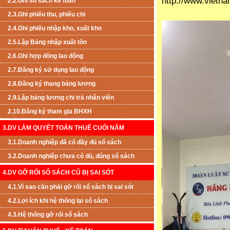
http://www.vietn
2.2.Ghi sổ sách kế toán
2.3.Ghi phiếu thu, phiếu chi
2.4.Ghi phiếu nhập kho, xuất kho
2.5.Lập Bảng nhập xuất tồn
2.6.Ghi hợp đồng lao động
2.7.Đăng ký sử dụng lao động
2.8.Đăng ký thang bảng lương
2.9.Lập bảng lương chi trả nhân viên
2.10.Đăng ký tham gia BHXH
3.DV LÀM QUYẾT TOÁN THUẾ CUỐI NĂM
3.1.Doanh nghiệp đã có đầy đủ sổ sách
3.2.Doanh nghiệp chưa có đủ, đúng sổ sách
4.DV GỠ RỐI SỔ SÁCH CŨ BỊ SAI SÓT
4.1.Vì sao cần phải gỡ rối sổ sách bị sai sót
4.2.Lợi ích khi hệ thống lại sổ sách
4.3.Hệ thống gỡ rối sổ sách