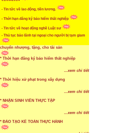
* Mức phạt khi chậm nộp báo cáo thuế
- Tin tức về lao động, tiền lương.
- Thời hạn đăng ký bảo hiểm thất nghiệp
...xem chi tiết
* Lập di chúc bằng miệng có cần đi công chứng
- Tin tức về hoạt động nghề Luật sư
- Thủ tục bảo lãnh tại ngoại cho người bị tạm giam
...xem chi tiết
* Những trường hợp được miễn thuế TNCN khi
chuyển nhượng, tặng, cho tài sản
* Thời hạn đăng ký bảo hiểm thất nghiệp
...xem chi tiết
* Bị thất lạc và mất di chúc thì áp dụng thừa kế
...xem chi tiết
theo pháp luật
* Thời hiệu xử phạt trong xây dựng
...xem chi tiết
...xem chi tiết
* NHẬN SINH VIÊN THỰC TẬP
...xem chi tiết
* ĐÀO TẠO KẾ TOÁN THỰC HÀNH