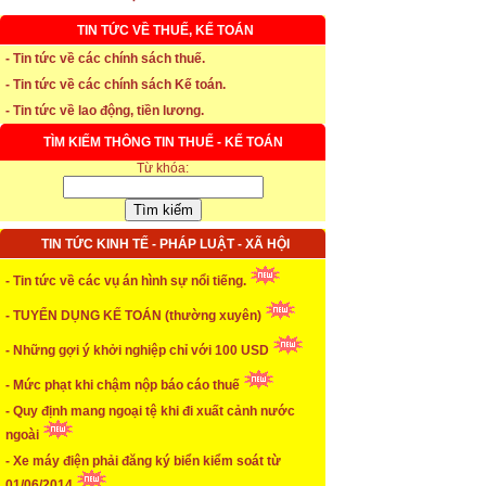
TIN TỨC VỀ THUẾ, KẾ TOÁN
* Thời hạn đăng ký bảo hiểm thất nghiệp
- Tin tức về các chính sách thuế.
- Tin tức về các chính sách Kế toán.
...xem chi tiết
- Tin tức về lao động, tiền lương.
* Thời hiệu xử phạt trong xây dựng
TÌM KIẾM THÔNG TIN THUẾ - KẾ TOÁN
Từ khóa:
...xem chi tiết
* NHẬN SINH VIÊN THỰC TẬP
TIN TỨC KINH TẾ - PHÁP LUẬT - XÃ HỘI
...xem chi tiết
* ĐÀO TẠO KẾ TOÁN THỰC HÀNH
- Tin tức về các vụ án hình sự nổi tiếng.
- TUYỂN DỤNG KẾ TOÁN (thường xuyên)
...xem chi tiết
- Những gợi ý khởi nghiệp chỉ với 100 USD
* TUYỂN DỤNG KẾ TOÁN (thường xuyên)
- Mức phạt khi chậm nộp báo cáo thuế
...xem chi tiết
- Quy định mang ngoại tệ khi đi xuất cảnh nước
* Cách chọn màu phù hợp theo phong thuỷ
ngoài
- Xe máy điện phải đăng ký biển kiểm soát từ
...xem chi tiết
01/06/2014