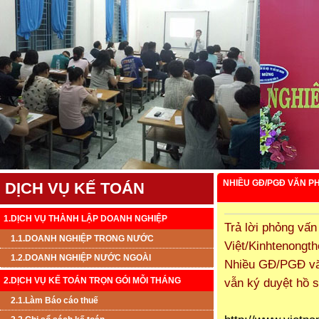
NHIỀU GĐ/PGĐ VĂN PH
DỊCH VỤ KẾ TOÁN
1.DỊCH VỤ THÀNH LẬP DOANH NGHIỆP
Trả lời phỏng vấ
1.1.DOANH NGHIỆP TRONG NƯỚC
Việt/Kinhtenongth
1.2.DOANH NGHIỆP NƯỚC NGOÀI
Nhiều GĐ/PGĐ văn
2.DỊCH VỤ KẾ TOÁN TRỌN GÓI MỖI THÁNG
vẫn ký duyệt hồ s
2.1.Làm Báo cáo thuế