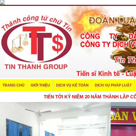
TRANG CHỦ
GIỚI THIỆU
DỊCH VỤ KẾ TOÁN
DỊCH VỤ PHÁP LUẬT
TIẾN TỚI KỶ NIỆM 20 NĂM THÀNH LẬ