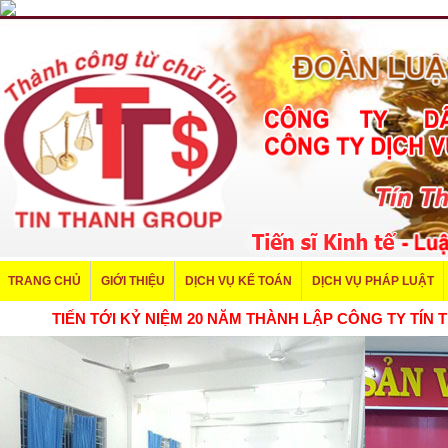
TRANG CHỦ
GIỚI THIỆU
DỊCH VỤ KẾ TOÁN
DỊCH VỤ PHÁP LUẬT
TIẾN TỚI KỶ NIỆM 20 NĂM THÀNH LẬP CÔNG TY TÍ