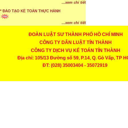
...xem chi tiết
* ĐÀO TẠO KẾ TOÁN THỰC HÀNH
...xem chi tiết
ĐOÀN LUẬT SƯ THÀNH PHỐ HỒ CHÍ MINH
* TUYỂN DỤNG KẾ TOÁN (thường xuyên)
CÔNG TY DÂN LUẬT TÍN THÀNH
...xem chi tiết
CÔNG TY DỊCH VỤ KẾ TOÁN TÍN THÀNH
* Cách chọn màu phù hợp theo phong thuỷ
Địa chỉ: 105/13 Đường số 59, P.14, Q. Gò Vấp, TP 
ĐT: (028) 35003404 - 35072919
...xem chi tiết
* Mức phạt khi chậm nộp báo cáo thuế
...xem chi tiết
* Lập di chúc bằng miệng có cần đi công chứng
...xem chi tiết
* Những trường hợp được miễn thuế TNCN khi
chuyển nhượng, tặng, cho tài sản