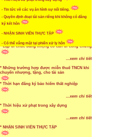
* Cách chọn màu phù hợp theo phong thuỷ
- Tin tức về các vụ án hình sự nổi tiếng.
- Quyền định đoạt tài sản riêng khi không có đăng
...xem chi tiết
ký kết hôn
* Mức phạt khi chậm nộp báo cáo thuế
- NHẬN SINH VIÊN THỰC TẬP
...xem chi tiết
- Có thể vắng mặt tại phiên xử ly hôn
* Lập di chúc bằng miệng có cần đi công chứng
...xem chi tiết
* Những trường hợp được miễn thuế TNCN khi
chuyển nhượng, tặng, cho tài sản
* Thời hạn đăng ký bảo hiểm thất nghiệp
...xem chi tiết
* Bị thất lạc và mất di chúc thì áp dụng thừa kế
...xem chi tiết
theo pháp luật
* Thời hiệu xử phạt trong xây dựng
...xem chi tiết
...xem chi tiết
* NHẬN SINH VIÊN THỰC TẬP