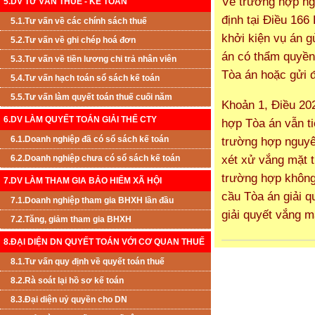
Về trường hợp ng
5.DV TƯ VẤN THUẾ - KẾ TOÁN
định tại Điều 166
5.1.Tư vấn về các chính sách thuế
khởi kiện vụ án g
5.2.Tư vấn về ghi chép hoá đơn
án có thẩm quyền 
5.3.Tư vấn về tiền lương chi trả nhân viên
Tòa án hoặc gửi 
5.4.Tư vấn hạch toán sổ sách kế toán
5.5.Tư vấn làm quyết toán thuế cuối năm
Khoản 1, Điều 202
6.DV LÀM QUYẾT TOÁN GIẢI THỂ CTY
hợp Tòa án vẫn t
6.1.Doanh nghiệp đã có sổ sách kế toán
trường hợp nguyê
xét xử vắng mặt t
6.2.Doanh nghiệp chưa có sổ sách kế toán
trường hợp không
7.DV LÀM THAM GIA BẢO HIỂM XÃ HỘI
cầu Tòa án giải 
7.1.Doanh nghiệp tham gia BHXH lần đầu
giải quyết vắng m
7.2.Tăng, giảm tham gia BHXH
8.ĐẠI DIỆN DN QUYẾT TOÁN VỚI CƠ QUAN THUẾ
8.1.Tư vấn quy định về quyết toán thuế
8.2.Rà soát lại hồ sơ kế toán
8.3.Đại diện uỷ quyền cho DN