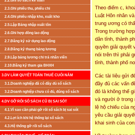
2.2.Ghi sổ sách kế toán
Theo điểm c, khoả
2.3.Ghi phiếu thu, phiếu chi
Luật Hôn nhân và 
2.4.Ghi phiếu nhập kho, xuất kho
trung ương có thẩ
2.5.Lập Bảng nhập xuất tồn
Trong trường hợp 
2.6.Ghi hợp đồng lao động
dân tỉnh, thành p
2.7.Đăng ký sử dụng lao động
quyền giải quyết 
2.8.Đăng ký thang bảng lương
nói trên thì phải
2.9.Lập bảng lương chi trả nhân viên
tỉnh, thành phố n
2.10.Đăng ký tham gia BHXH
Các tài liệu gửi đ
3.DV LÀM QUYẾT TOÁN THUẾ CUỐI NĂM
đầy đủ các vấn đ
3.1.Doanh nghiệp đã có đầy đủ sổ sách
đó là không thể g
3.2.Doanh nghiệp chưa có đủ, đúng sổ sách
và người ở trong
4.DV GỠ RỐI SỔ SÁCH CŨ BỊ SAI SÓT
lệ hộ chiếu của n
4.1.Vì sao cần phải gỡ rối sổ sách bị sai sót
yêu cầu giải quyế
4.2.Lợi ích khi hệ thống lại sổ sách
khai sinh của co
4.3.Hệ thống gỡ rối sổ sách