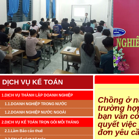
DỊCH VỤ KẾ TOÁN
1.DỊCH VỤ THÀNH LẬP DOANH NGHIỆP
Chồng ở nư
1.1.DOANH NGHIỆP TRONG NƯỚC
trường hợp
1.2.DOANH NGHIỆP NƯỚC NGOÀI
bạn vẫn có
quyết việc
2.DỊCH VỤ KẾ TOÁN TRỌN GÓI MỖI THÁNG
đơn yêu cầ
2.1.Làm Báo cáo thuế