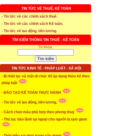
TIN TỨC VỀ THUẾ, KẾ TOÁN
- Tin tức về các chính sách thuế.
- Tin tức về các chính sách Kế toán.
- Tin tức về lao động, tiền lương.
* Thời hạn đăng ký bảo hiểm thất nghiệp
TÌM KIẾM THÔNG TIN THUẾ - KẾ TOÁN
Từ khóa:
...xem chi tiết
* Thời hiệu xử phạt trong xây dựng
TIN TỨC KINH TẾ - PHÁP LUẬT - XÃ HỘI
...xem chi tiết
- Bị thất lạc và mất di chúc thì áp dụng thừa kế theo
* NHẬN SINH VIÊN THỰC TẬP
pháp luật
...xem chi tiết
- ĐÀO TẠO KẾ TOÁN THỰC HÀNH
* ĐÀO TẠO KẾ TOÁN THỰC HÀNH
- Tin tức về lao động, tiền lương.
- Cách chọn màu phù hợp theo phong thuỷ
...xem chi tiết
- Thủ tục bảo lãnh tại ngoại cho người bị tạm giam
* TUYỂN DỤNG KẾ TOÁN (thường xuyên)
...xem chi tiết
- Thời hiệu xử phạt trong xây dựng