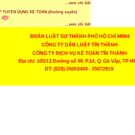
...xem chi tiết
* TUYỂN DỤNG KẾ TOÁN (thường xuyên)
...xem chi tiết
ĐOÀN LUẬT SƯ THÀNH PHỐ HỒ CHÍ MINH
* Cách chọn màu phù hợp theo phong thuỷ
CÔNG TY DÂN LUẬT TÍN THÀNH
...xem chi tiết
CÔNG TY DỊCH VỤ KẾ TOÁN TÍN THÀNH
Địa chỉ: 105/13 Đường số 59, P.14, Q. Gò Vấp, TP 
* Mức phạt khi chậm nộp báo cáo thuế
ĐT: (028) 35003404 - 35072919
...xem chi tiết
* Lập di chúc bằng miệng có cần đi công chứng
...xem chi tiết
* Những trường hợp được miễn thuế TNCN khi
chuyển nhượng, tặng, cho tài sản
...xem chi tiết
* Bị thất lạc và mất di chúc thì áp dụng thừa kế
theo pháp luật