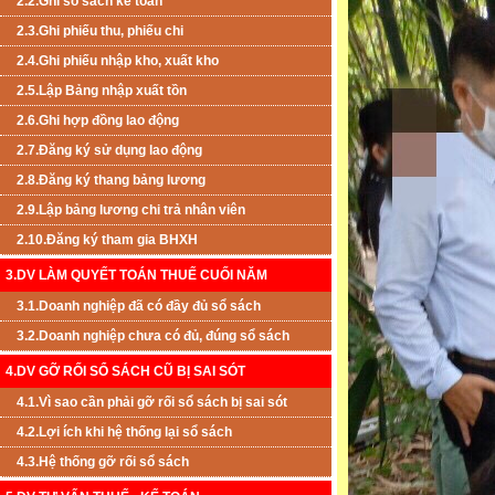
2.2.Ghi sổ sách kế toán
2.3.Ghi phiếu thu, phiếu chi
2.4.Ghi phiếu nhập kho, xuất kho
2.5.Lập Bảng nhập xuất tồn
2.6.Ghi hợp đồng lao động
2.7.Đăng ký sử dụng lao động
2.8.Đăng ký thang bảng lương
2.9.Lập bảng lương chi trả nhân viên
2.10.Đăng ký tham gia BHXH
3.DV LÀM QUYẾT TOÁN THUẾ CUỐI NĂM
3.1.Doanh nghiệp đã có đầy đủ sổ sách
3.2.Doanh nghiệp chưa có đủ, đúng sổ sách
4.DV GỠ RỐI SỔ SÁCH CŨ BỊ SAI SÓT
4.1.Vì sao cần phải gỡ rối sổ sách bị sai sót
4.2.Lợi ích khi hệ thống lại sổ sách
4.3.Hệ thống gỡ rối sổ sách