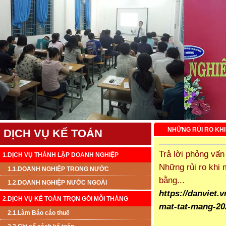
NHỮNG RỦI RO KHI
DỊCH VỤ KẾ TOÁN
Trả lời phỏng vấn
1.DỊCH VỤ THÀNH LẬP DOANH NGHIỆP
Những rủi ro khi 
1.1.DOANH NGHIỆP TRONG NƯỚC
bằng...
1.2.DOANH NGHIỆP NƯỚC NGOÀI
https://danviet.
2.DỊCH VỤ KẾ TOÁN TRỌN GÓI MỖI THÁNG
mat-tat-mang-2
2.1.Làm Báo cáo thuế