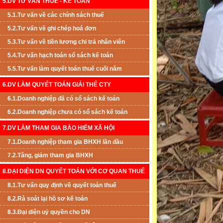
5.DV TƯ VẤN THUẾ - KẾ TOÁN
5.1.Tư vấn về các chính sách thuế
5.2.Tư vấn về ghi chép hoá đơn
5.3.Tư vấn về tiền lương chi trả nhân viên
5.4.Tư vấn hạch toán sổ sách kế toán
5.5.Tư vấn làm quyết toán thuế cuối năm
6.DV LÀM QUYẾT TOÁN GIẢI THỂ CTY
6.1.Doanh nghiệp đã có sổ sách kế toán
6.2.Doanh nghiệp chưa có sổ sách kế toán
7.DV LÀM THAM GIA BẢO HIỂM XÃ HỘI
7.1.Doanh nghiệp tham gia BHXH lần đầu
7.2.Tăng, giảm tham gia BHXH
8.ĐẠI DIỆN DN QUYẾT TOÁN VỚI CƠ QUAN THUẾ
8.1.Tư vấn quy định về quyết toán thuế
8.2.Rà soát lại hồ sơ kế toán
8.3.Đại diện uỷ quyền cho DN