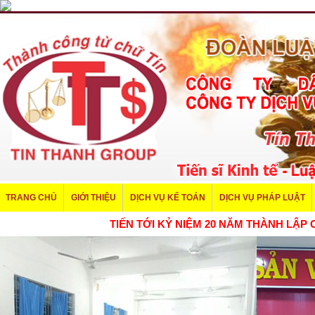
TRANG CHỦ
GIỚI THIỆU
DỊCH VỤ KẾ TOÁN
DỊCH VỤ PHÁP LUẬT
TIẾN TỚI KỶ NIỆM 20 NĂM THÀNH 