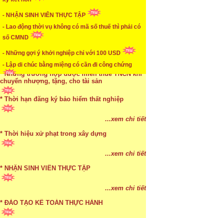
...xem chi tiết
* Mức phạt khi chậm nộp báo cáo thuế
- NHẬN SINH VIÊN THỰC TẬP
- Lao động thời vụ không có mã số thuế thì phải có
...xem chi tiết
số CMND
* Lập di chúc bằng miệng có cần đi công chứng
- Những gợi ý khởi nghiệp chỉ với 100 USD
- Lập di chúc bằng miệng có cần đi công chứng
...xem chi tiết
* Những trường hợp được miễn thuế TNCN khi
chuyển nhượng, tặng, cho tài sản
* Thời hạn đăng ký bảo hiểm thất nghiệp
...xem chi tiết
* Bị thất lạc và mất di chúc thì áp dụng thừa kế
...xem chi tiết
theo pháp luật
* Thời hiệu xử phạt trong xây dựng
...xem chi tiết
...xem chi tiết
* NHẬN SINH VIÊN THỰC TẬP
...xem chi tiết
* ĐÀO TẠO KẾ TOÁN THỰC HÀNH