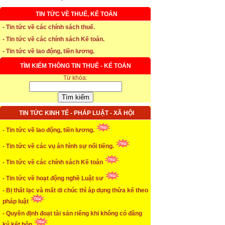
TIN TỨC VỀ THUẾ, KẾ TOÁN
* Thời hạn đăng ký bảo hiểm thất nghiệp
- Tin tức về các chính sách thuế.
- Tin tức về các chính sách Kế toán.
...xem chi tiết
- Tin tức về lao động, tiền lương.
* Thời hiệu xử phạt trong xây dựng
TÌM KIẾM THÔNG TIN THUẾ - KẾ TOÁN
Từ khóa:
...xem chi tiết
* NHẬN SINH VIÊN THỰC TẬP
TIN TỨC KINH TẾ - PHÁP LUẬT - XÃ HỘI
...xem chi tiết
- Tin tức về lao động, tiền lương.
* ĐÀO TẠO KẾ TOÁN THỰC HÀNH
- Tin tức về các vụ án hình sự nổi tiếng.
...xem chi tiết
- Tin tức về các chính sách Kế toán
* TUYỂN DỤNG KẾ TOÁN (thường xuyên)
- Tin tức về hoạt động nghề Luật sư
...xem chi tiết
- Bị thất lạc và mất di chúc thì áp dụng thừa kế theo
pháp luật
* Cách chọn màu phù hợp theo phong thuỷ
- Quyền định đoạt tài sản riêng khi không có đăng
ký kết hôn