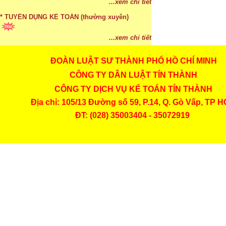
...xem chi tiết
* TUYỂN DỤNG KẾ TOÁN (thường xuyên)
...xem chi tiết
ĐOÀN LUẬT SƯ THÀNH PHỐ HỒ CHÍ MINH
* Cách chọn màu phù hợp theo phong thuỷ
CÔNG TY DÂN LUẬT TÍN THÀNH
...xem chi tiết
CÔNG TY DỊCH VỤ KẾ TOÁN TÍN THÀNH
* Mức phạt khi chậm nộp báo cáo thuế
Địa chỉ: 105/13 Đường số 59, P.14, Q. Gò Vấp, TP 
ĐT: (028) 35003404 - 35072919
...xem chi tiết
* Lập di chúc bằng miệng có cần đi công chứng
...xem chi tiết
* Những trường hợp được miễn thuế TNCN khi
chuyển nhượng, tặng, cho tài sản
...xem chi tiết
* Bị thất lạc và mất di chúc thì áp dụng thừa kế
theo pháp luật