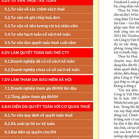
5.DV TƯ VẤN THUẾ - KẾ TOÁN
5.1.Tư vấn về các chính sách thuế
5.2.Tư vấn về ghi chép hoá đơn
5.3.Tư vấn về tiền lương chi trả nhân viên
5.4.Tư vấn hạch toán sổ sách kế toán
5.5.Tư vấn làm quyết toán thuế cuối năm
6.DV LÀM QUYẾT TOÁN GIẢI THỂ CTY
6.1.Doanh nghiệp đã có sổ sách kế toán
6.2.Doanh nghiệp chưa có sổ sách kế toán
7.DV LÀM THAM GIA BẢO HIỂM XÃ HỘI
7.1.Doanh nghiệp tham gia BHXH lần đầu
7.2.Tăng, giảm tham gia BHXH
8.ĐẠI DIỆN DN QUYẾT TOÁN VỚI CƠ QUAN THUẾ
8.1.Tư vấn quy định về quyết toán thuế
8.2.Rà soát lại hồ sơ kế toán
8.3.Đại diện uỷ quyền cho DN