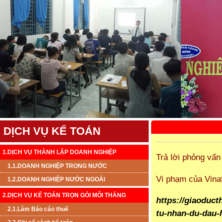
DỊCH VỤ KẾ TOÁN
1.DỊCH VỤ THÀNH LẬP DOANH NGHIỆP
Trả lời phỏng vấn
1.1.DOANH NGHIỆP TRONG NƯỚC
Vi phạm của Vina
1.2.DOANH NGHIỆP NƯỚC NGOÀI
2.DỊCH VỤ KẾ TOÁN TRỌN GÓI MỖI THÁNG
https://giaoduct
2.1.Làm Báo cáo thuế
tu-nhan-du-dau-