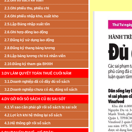
2.2.Ghi sổ sách kế toán
2.3.Ghi phiếu thu, phiếu chi
2.4.Ghi phiếu nhập kho, xuất kho
2.5.Lập Bảng nhập xuất tồn
2.6.Ghi hợp đồng lao động
2.7.Đăng ký sử dụng lao động
2.8.Đăng ký thang bảng lương
2.9.Lập bảng lương chi trả nhân viên
2.10.Đăng ký tham gia BHXH
3.DV LÀM QUYẾT TOÁN THUẾ CUỐI NĂM
3.1.Doanh nghiệp đã có đầy đủ sổ sách
3.2.Doanh nghiệp chưa có đủ, đúng sổ sách
4.DV GỠ RỐI SỔ SÁCH CŨ BỊ SAI SÓT
4.1.Vì sao cần phải gỡ rối sổ sách bị sai sót
4.2.Lợi ích khi hệ thống lại sổ sách
4.3.Hệ thống gỡ rối sổ sách