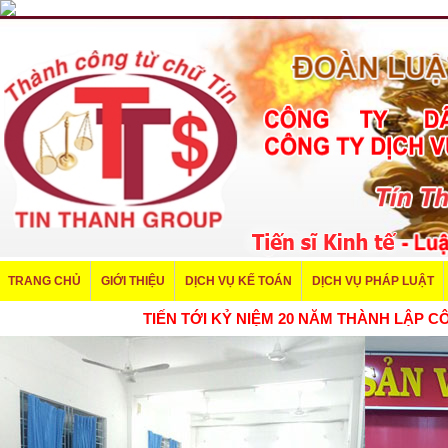
TRANG CHỦ
GIỚI THIỆU
DỊCH VỤ KẾ TOÁN
DỊCH VỤ PHÁP LUẬT
TIẾN TỚI KỶ NIỆM 20 NĂM THÀNH LẬ