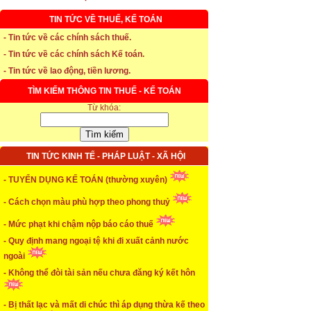
TIN TỨC VỀ THUẾ, KẾ TOÁN
* Thời hạn đăng ký bảo hiểm thất nghiệp
- Tin tức về các chính sách thuế.
- Tin tức về các chính sách Kế toán.
...xem chi tiết
- Tin tức về lao động, tiền lương.
* Thời hiệu xử phạt trong xây dựng
TÌM KIẾM THÔNG TIN THUẾ - KẾ TOÁN
Từ khóa:
...xem chi tiết
* NHẬN SINH VIÊN THỰC TẬP
TIN TỨC KINH TẾ - PHÁP LUẬT - XÃ HỘI
...xem chi tiết
- TUYỂN DỤNG KẾ TOÁN (thường xuyên)
* ĐÀO TẠO KẾ TOÁN THỰC HÀNH
- Cách chọn màu phù hợp theo phong thuỷ
...xem chi tiết
- Mức phạt khi chậm nộp báo cáo thuế
* TUYỂN DỤNG KẾ TOÁN (thường xuyên)
- Quy định mang ngoại tệ khi đi xuất cảnh nước
ngoài
...xem chi tiết
- Không thể đòi tài sản nếu chưa đăng ký kết hôn
* Cách chọn màu phù hợp theo phong thuỷ
- Bị thất lạc và mất di chúc thì áp dụng thừa kế theo
...xem chi tiết