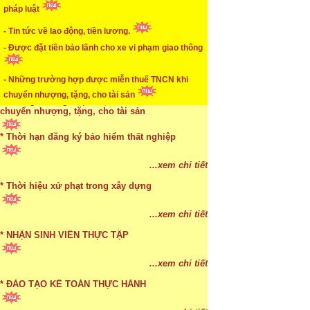
pháp luật
* Mức phạt khi chậm nộp báo cáo thuế
- Tin tức về lao động, tiền lương.
...xem chi tiết
- Được đặt tiền bảo lãnh cho xe vi phạm giao thông
* Lập di chúc bằng miệng có cần đi công chứng
- Những trường hợp được miễn thuế TNCN khi
chuyển nhượng, tặng, cho tài sản
...xem chi tiết
- Lập di chúc bằng miệng có cần đi công chứng
* Những trường hợp được miễn thuế TNCN khi
chuyển nhượng, tặng, cho tài sản
* Thời hạn đăng ký bảo hiểm thất nghiệp
...xem chi tiết
* Bị thất lạc và mất di chúc thì áp dụng thừa kế
...xem chi tiết
theo pháp luật
* Thời hiệu xử phạt trong xây dựng
...xem chi tiết
...xem chi tiết
* NHẬN SINH VIÊN THỰC TẬP
...xem chi tiết
* ĐÀO TẠO KẾ TOÁN THỰC HÀNH