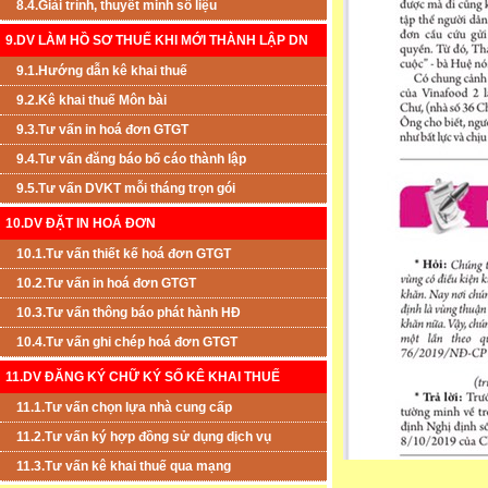
8.4.Giải trình, thuyết minh số liệu
9.DV LÀM HỒ SƠ THUẾ KHI MỚI THÀNH LẬP DN
9.1.Hướng dẫn kê khai thuế
9.2.Kê khai thuế Môn bài
9.3.Tư vấn in hoá đơn GTGT
9.4.Tư vấn đăng báo bố cáo thành lập
9.5.Tư vấn DVKT mỗi tháng trọn gói
10.DV ĐẶT IN HOÁ ĐƠN
10.1.Tư vấn thiết kế hoá đơn GTGT
10.2.Tư vấn in hoá đơn GTGT
10.3.Tư vấn thông báo phát hành HĐ
10.4.Tư vấn ghi chép hoá đơn GTGT
11.DV ĐĂNG KÝ CHỮ KÝ SỐ KÊ KHAI THUẾ
11.1.Tư vấn chọn lựa nhà cung cấp
11.2.Tư vấn ký hợp đồng sử dụng dịch vụ
11.3.Tư vấn kê khai thuế qua mạng