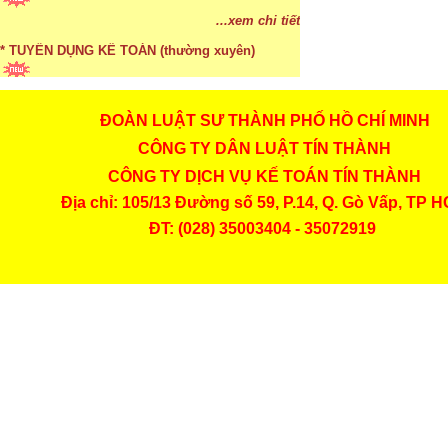
* ĐÀO TẠO KẾ TOÁN THỰC HÀNH
...xem chi tiết
* TUYỂN DỤNG KẾ TOÁN (thường xuyên)
...xem chi tiết
ĐOÀN LUẬT SƯ THÀNH PHỐ HỒ CHÍ MINH
* Cách chọn màu phù hợp theo phong thuỷ
CÔNG TY DÂN LUẬT TÍN THÀNH
CÔNG TY DỊCH VỤ KẾ TOÁN TÍN THÀNH
...xem chi tiết
Địa chỉ: 105/13 Đường số 59, P.14, Q. Gò Vấp, TP 
* Mức phạt khi chậm nộp báo cáo thuế
ĐT: (028) 35003404 - 35072919
...xem chi tiết
* Lập di chúc bằng miệng có cần đi công chứng
...xem chi tiết
* Những trường hợp được miễn thuế TNCN khi
chuyển nhượng, tặng, cho tài sản
...xem chi tiết
* Bị thất lạc và mất di chúc thì áp dụng thừa kế