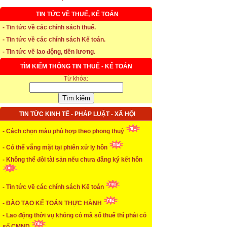
TIN TỨC VỀ THUẾ, KẾ TOÁN
- Tin tức về các chính sách thuế.
* Thời hạn đăng ký bảo hiểm thất nghiệp
- Tin tức về các chính sách Kế toán.
- Tin tức về lao động, tiền lương.
...xem chi tiết
TÌM KIẾM THÔNG TIN THUẾ - KẾ TOÁN
* Thời hiệu xử phạt trong xây dựng
Từ khóa:
...xem chi tiết
* NHẬN SINH VIÊN THỰC TẬP
TIN TỨC KINH TẾ - PHÁP LUẬT - XÃ HỘI
...xem chi tiết
- Cách chọn màu phù hợp theo phong thuỷ
* ĐÀO TẠO KẾ TOÁN THỰC HÀNH
- Có thể vắng mặt tại phiên xử ly hôn
- Không thể đòi tài sản nếu chưa đăng ký kết hôn
...xem chi tiết
* TUYỂN DỤNG KẾ TOÁN (thường xuyên)
- Tin tức về các chính sách Kế toán
...xem chi tiết
- ĐÀO TẠO KẾ TOÁN THỰC HÀNH
* Cách chọn màu phù hợp theo phong thuỷ
- Lao động thời vụ không có mã số thuế thì phải có
số CMND