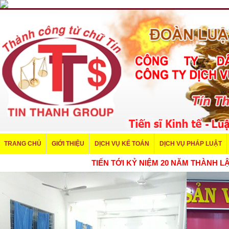
TRANG CHỦ
GIỚI THIỆU
DỊCH VỤ KẾ TOÁN
DỊCH VỤ PHÁP LUẬT
TIẾN TỚI KỶ NIỆM 20 NĂM THÀNH LẬ