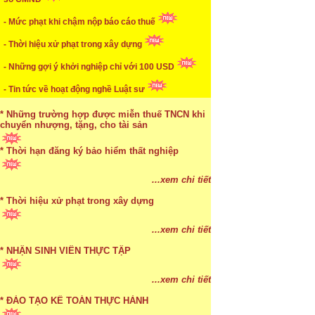
...xem chi tiết
- Mức phạt khi chậm nộp báo cáo thuế
* Mức phạt khi chậm nộp báo cáo thuế
- Thời hiệu xử phạt trong xây dựng
...xem chi tiết
- Những gợi ý khởi nghiệp chỉ với 100 USD
* Lập di chúc bằng miệng có cần đi công chứng
- Tin tức về hoạt động nghề Luật sư
...xem chi tiết
* Những trường hợp được miễn thuế TNCN khi
chuyển nhượng, tặng, cho tài sản
* Thời hạn đăng ký bảo hiểm thất nghiệp
...xem chi tiết
* Bị thất lạc và mất di chúc thì áp dụng thừa kế
...xem chi tiết
theo pháp luật
* Thời hiệu xử phạt trong xây dựng
...xem chi tiết
...xem chi tiết
* NHẬN SINH VIÊN THỰC TẬP
...xem chi tiết