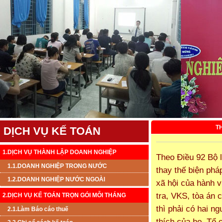
T
DỊCH VỤ KẾ TOÁN
1.DỊCH VỤ THÀNH LẬP DOANH NGHIỆP
Theo Điều 92 Bộ l
1.1.DOANH NGHIỆP TRONG NƯỚC
thay thế biện ph
1.2.DOANH NGHIỆP NƯỚC NGOÀI
xã hội của hành v
tra, VKS, tòa án 
2.DỊCH VỤ KẾ TOÁN TRỌN GÓI MỖI THÁNG
thì phải có hai ng
2.1.Làm Báo cáo thuế
thích của họ. Tổ 