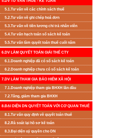
5.DV TƯ VẤN THUẾ - KẾ TOÁN
5.1.Tư vấn về các chính sách thuế
5.2.Tư vấn về ghi chép hoá đơn
5.3.Tư vấn về tiền lương chi trả nhân viên
5.4.Tư vấn hạch toán sổ sách kế toán
5.5.Tư vấn làm quyết toán thuế cuối năm
6.DV LÀM QUYẾT TOÁN GIẢI THỂ CTY
6.1.Doanh nghiệp đã có sổ sách kế toán
6.2.Doanh nghiệp chưa có sổ sách kế toán
7.DV LÀM THAM GIA BẢO HIỂM XÃ HỘI
7.1.Doanh nghiệp tham gia BHXH lần đầu
7.2.Tăng, giảm tham gia BHXH
8.ĐẠI DIỆN DN QUYẾT TOÁN VỚI CƠ QUAN THUẾ
8.1.Tư vấn quy định về quyết toán thuế
8.2.Rà soát lại hồ sơ kế toán
8.3.Đại diện uỷ quyền cho DN