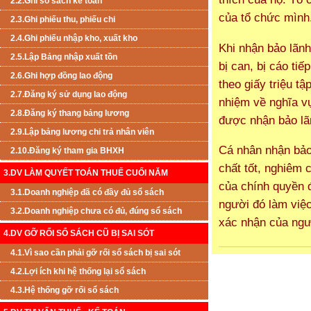
2.2.Ghi sổ sách kế toán
của tổ chức mình
2.3.Ghi phiếu thu, phiếu chi
2.4.Ghi phiếu nhập kho, xuất kho
Khi nhận bảo lãn
2.5.Lập Bảng nhập xuất tồn
bị can, bị cáo ti
2.6.Ghi hợp đồng lao động
theo giấy triệu tậ
2.7.Đăng ký sử dụng lao động
nhiệm về nghĩa vụ
2.8.Đăng ký thang bảng lương
được nhận bảo lã
2.9.Lập bảng lương chi trả nhân viên
Cá nhân nhận bảo 
2.10.Đăng ký tham gia BHXH
chất tốt, nghiêm 
3.DV LÀM QUYẾT TOÁN THUẾ CUỐI NĂM
của chính quyền 
3.1.Doanh nghiệp đã có đầy đủ sổ sách
người đó làm việc
3.2.Doanh nghiệp chưa có đủ, đúng sổ sách
xác nhận của ngư
4.DV GỠ RỐI SỔ SÁCH CŨ BỊ SAI SÓT
4.1.Vì sao cần phải gỡ rối sổ sách bị sai sót
4.2.Lợi ích khi hệ thống lại sổ sách
4.3.Hệ thống gỡ rối sổ sách